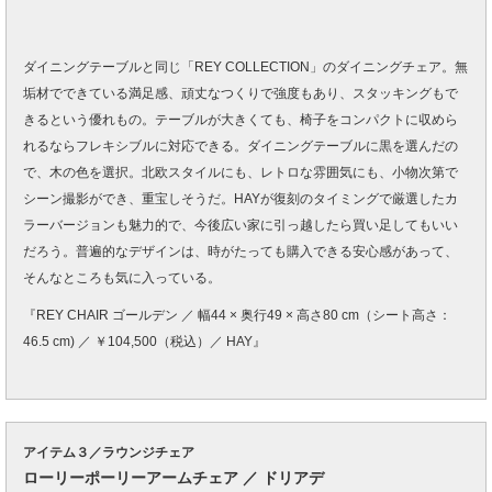
ダイニングテーブルと同じ「REY COLLECTION」のダイニングチェア。無
垢材でできている満足感、頑丈なつくりで強度もあり、スタッキングもで
きるという優れもの。テーブルが大きくても、椅子をコンパクトに収めら
れるならフレキシブルに対応できる。ダイニングテーブルに黒を選んだの
で、木の色を選択。北欧スタイルにも、レトロな雰囲気にも、小物次第で
シーン撮影ができ、重宝しそうだ。HAYが復刻のタイミングで厳選したカ
ラーバージョンも魅力的で、今後広い家に引っ越したら買い足してもいい
だろう。普遍的なデザインは、時がたっても購入できる安心感があって、
そんなところも気に入っている。
『REY CHAIR ゴールデン ／ 幅44 × 奥行49 × 高さ80 cm（シート高さ：
46.5 cm) ／ ￥104,500（税込）／ HAY』
アイテム３／ラウンジチェア
ローリーポーリーアームチェア ／ ドリアデ