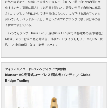
に気づき始めた。結婚して家族ができると、知らない間に自分の内面も変
化するのだ。実際に購入して説明書を読むと、普段の使用で自動的に充電
され、いざという時は外して懐中電灯にもなり、ぶら下げる用のフックも
付いていた。ベッドルームと、リビングのフロアランプに取り付け手の届
く位置で試している。
『いつでもランプ tsuita E26 ／ 直径60 × 117 (mm) ※停電時の点灯時間は
6時間、カラーは昼白色と電球色 、小径のE17タイプもあり ／ ￥3,135（税
込） ／ 東日印刷（取扱：楽天T-BOX）』
アイテム５／コードレスハンディタイプ掃除機
bianca+ AC充電式コードレス掃除機 ハンディ ／ Global
Bridge Trading