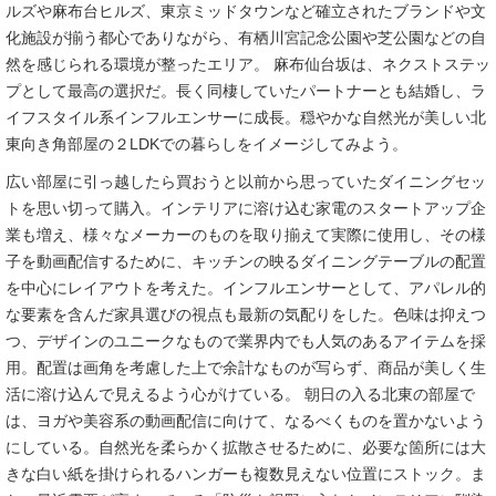
ルズや麻布台ヒルズ、東京ミッドタウンなど確立されたブランドや文
化施設が揃う都心でありながら、有栖川宮記念公園や芝公園などの自
然を感じられる環境が整ったエリア。 麻布仙台坂は、ネクストステッ
プとして最高の選択だ。長く同棲していたパートナーとも結婚し、ラ
イフスタイル系インフルエンサーに成長。穏やかな自然光が美しい北
東向き角部屋の２LDKでの暮らしをイメージしてみよう。
広い部屋に引っ越したら買おうと以前から思っていたダイニングセッ
トを思い切って購入。インテリアに溶け込む家電のスタートアップ企
業も増え、様々なメーカーのものを取り揃えて実際に使用し、その様
子を動画配信するために、キッチンの映るダイニングテーブルの配置
を中心にレイアウトを考えた。インフルエンサーとして、アパレル的
な要素を含んだ家具選びの視点も最新の気配りをした。色味は抑えつ
つ、デザインのユニークなもので業界内でも人気のあるアイテムを採
用。配置は画角を考慮した上で余計なものが写らず、商品が美しく生
活に溶け込んで見えるよう心がけている。 朝日の入る北東の部屋で
は、ヨガや美容系の動画配信に向けて、なるべくものを置かないよう
にしている。自然光を柔らかく拡散させるために、必要な箇所には大
きな白い紙を掛けられるハンガーも複数見えない位置にストック。ま