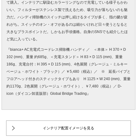
て購入。インテリアに馴染むカラーリングなので充電している様子もかわ
いい。フィルターがステンレス製で洗えるため、吸引力が落ちないのも魅
力だ。ハンディ掃除機のスイッチは押し続けるタイプが多く、指の腱が疲
れがち。スイッチのオン・オフがあるのは細かいけれど日々使うとなると
大きなプラスポイントだ。しかもお手頃価格。自身のSNSでも紹介したほ
ど気に入っている。
『bianca+ AC充電式コードレス掃除機 ハンディ ／ ＜本体＞ H 370 × D
102 (mm)、重量 約685g、＜充電スタンド＞ H 83 × D 115 (mm)、重量
186g、充電台付：H 395 × D 115 (mm)、4色展開（グレージュ・ミルキー
ベージュ・ホワイト・ブラック）／ ￥5,480（税込）／ ※ 延長パイプと
フロアヘッド付きのスティックタイプもあり H 1125 × W 240 (mm)、重量
約1170g、2色展開（グレージュ・ホワイト）、￥7,480（税込）／ D-
icon（ダイコン卸直販部）Global Bridge Trading』
インテリア配置イメージを見る