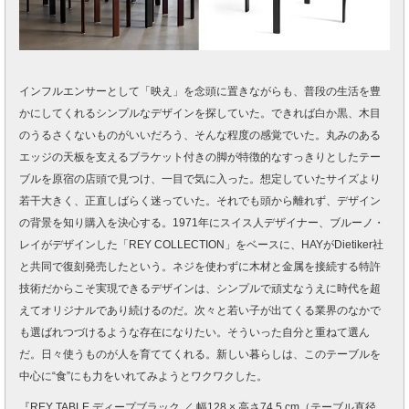
インフルエンサーとして「映え」を念頭に置きながらも、普段の生活を豊
かにしてくれるシンプルなデザインを探していた。できれば白か黒、木目
のうるさくないものがいいだろう、そんな程度の感覚でいた。丸みのある
エッジの天板を支えるブラケット付きの脚が特徴的なすっきりとしたテー
ブルを原宿の店頭で見つけ、一目で気に入った。想定していたサイズより
若干大きく、正直しばらく迷っていた。それでも頭から離れず、デザイン
の背景を知り購入を決心する。1971年にスイス人デザイナー、ブルーノ・
レイがデザインした「REY COLLECTION」をベースに、HAYがDietiker社
と共同で復刻発売したという。ネジを使わずに木材と金属を接続する特許
技術だからこそ実現できるデザインは、シンプルで頑丈なうえに時代を超
えてオリジナルであり続けるのだ。次々と若い子が出てくる業界のなかで
も選ばれつづけるような存在になりたい。そういった自分と重ねて選ん
だ。日々使うものが人を育ててくれる。新しい暮らしは、このテーブルを
中心に“食”にも力をいれてみようとワクワクした。
『REY TABLE ディープブラック ／ 幅128 × 高さ74.5 cm（テーブル直径