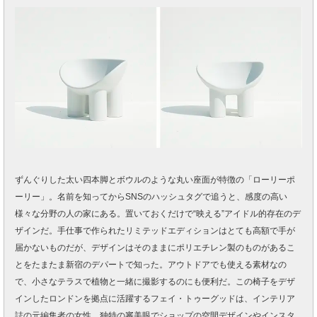
ずんぐりした太い四本脚とボウルのような丸い座面が特徴の「ローリーポ
ーリー」。名前を知ってからSNSのハッシュタグで追うと、感度の高い
様々な分野の人の家にある。置いておくだけで“映える”アイドル的存在のデ
ザインだ。手仕事で作られたリミテッドエディションはとても高額で手が
届かないものだが、デザインはそのままにポリエチレン製のものがあるこ
とをたまたま新宿のデパートで知った。アウトドアでも使える素材なの
で、小さなテラスで植物と一緒に撮影するのにも便利だ。この椅子をデザ
インしたロンドンを拠点に活躍するフェイ・トゥーグッドは、インテリア
誌の元編集者の女性。独特の審美眼でショップの空間デザインやインスタ