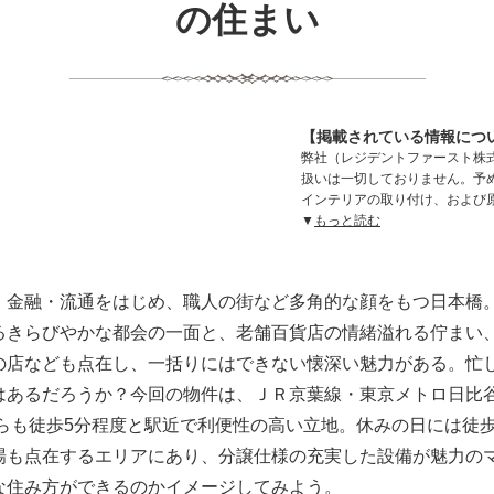
の住まい
【掲載されている情報につ
弊社（レジデントファースト株
扱いは一切しておりません。予
インテリアの取り付け、および
▼
もっと読む
・金融・流通をはじめ、職人の街など多角的な顔をもつ日本橋
るきらびやかな都会の一面と、老舗百貨店の情緒溢れる佇まい
の店なども点在し、一括りにはできない懐深い魅力がある。忙
はあるだろうか？今回の物件は、ＪＲ京葉線・東京メトロ日比谷
からも徒歩5分程度と駅近で利便性の高い立地。休みの日には徒
も点在するエリアにあり、分譲仕様の充実した設備が魅力のマ
な住み方ができるのかイメージしてみよう。