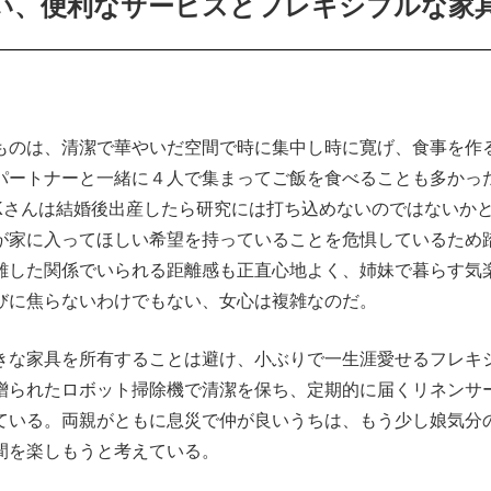
い、便利なサービスとフレキシブルな家
ものは、清潔で華やいだ空間で時に集中し時に寛げ、食事を作
パートナーと一緒に４人で集まってご飯を食べることも多かっ
Kさんは結婚後出産したら研究には打ち込めないのではないか
が家に入ってほしい希望を持っていることを危惧しているため
離した関係でいられる距離感も正直心地よく、姉妹で暮らす気
びに焦らないわけでもない、女心は複雑なのだ。
きな家具を所有することは避け、小ぶりで一生涯愛せるフレキ
贈られたロボット掃除機で清潔を保ち、定期的に届くリネンサ
ている。両親がともに息災で仲が良いうちは、もう少し娘気分
間を楽しもうと考えている。