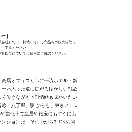
いて】
式会社）では、掲載している商品等の販売等取り
めご了承ください。
原状回復については貸主にご確認ください。
。高層オフィスビルに一流ホテル・新
、一本入った道に広がる懐かしい町並
しく働きながも下町情緒も味わいたい
線「八丁堀」駅 からも、東京メトロ
歩や自転車で皇居や銀座にもすぐに出
ンションだ。その中から3LDKの間