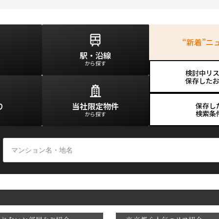
込
新着募集情報
フリーレント
ペット可
“新着”ニ
コンシェルジュ付き
駅・沿線
から探す
ブランドマンション
検討中リ
保存した
り
当社限定
物件
保存し
検索条
から探す