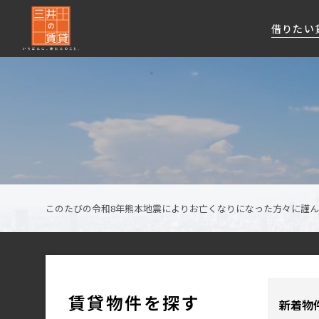
借りたい
About Us
借りたい
貸したい
資産活用
RESIDENT
SERVICE
FIRST CHANNEL
私たちレジデントファーストの思いや
厳選した都心の上質な賃貸マンションを数多
賃貸運営をお考えのオーナー様に
分譲マンションのご購入、売却の
レジデントファーストが提供する
ご提供するサービスをご紹介します
くご提案します
最適なプランをご提案します
ご相談も承ります
各種サービスをご紹介します
新しい住まいと暮らしの探しに関わる
様々な情報を発信します
このたびの令和8年熊本地震によりお亡くなりになった方々に謹
賃貸物件を探す
新着物