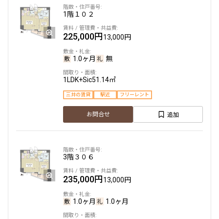
1階
１０２
他条件
225,000円
13,000円
当社限定物件
専任物件
1.0ヶ月
無
三井の賃貸物件
申込無し物件のみ表示
1LDK+Sic
51.14㎡
ペット可・相談
楽器可・相談
三井の賃貸
駅近
フリーレント
追加
お問合せ
入居可能日
3階
３０６
235,000円
13,000円
より詳細な絞り込み
1.0ヶ月
1.0ヶ月
建物施設やお部屋の設備、方位、階数などの絞り込みが
できます