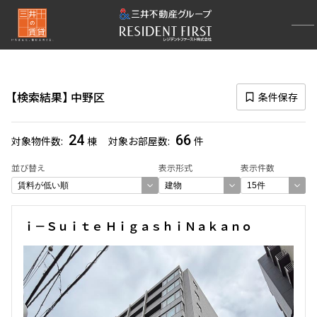
再検索ナビゲーション
区
検索結果
中野区
条件保存
選択中の区
中野区
(66)
24
66
対象物件数
棟
対象お部屋数
件
一覧から選び直す
並び替え
表示形式
表示件数
選び方を変更する
ｉ－Ｓｕｉｔｅ ＨｉｇａｓｈｉＮａｋａｎｏ
検索対象お部屋数
66
件
お部屋を再検索