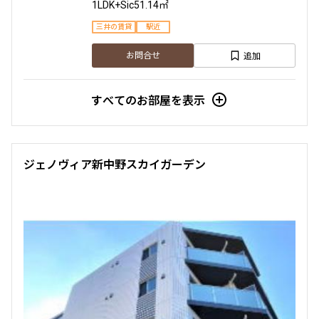
1LDK+Sic
51.14㎡
三井の賃貸
駅近
設定する
追加
お問合せ
すべてのお部屋を表示
検索対象お部屋数
66
件
お部屋を再検索
ジェノヴィア新中野スカイガーデン