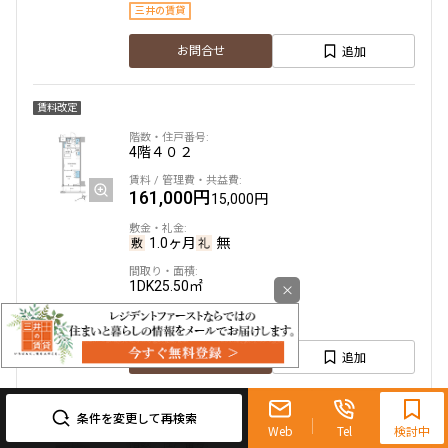
三井の賃貸
追加
お問合せ
賃料改定
4階
４０２
161,000円
15,000円
1.0ヶ月
無
1DK
25.50㎡
×
三井の賃貸
追加
お問合せ
0120-321-719
9:30~18:00（水曜定休）
礼金改定
条件を変更して再検索
Web
Tel
検討中