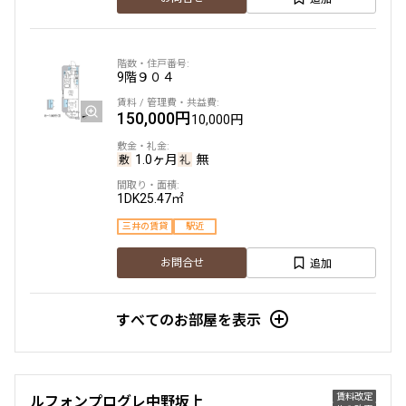
9階
９０４
150,000円
10,000円
1.0ヶ月
無
1DK
25.47㎡
三井の賃貸
駅近
追加
お問合せ
すべてのお部屋を表示
賃料改定
ルフォンプログレ中野坂上