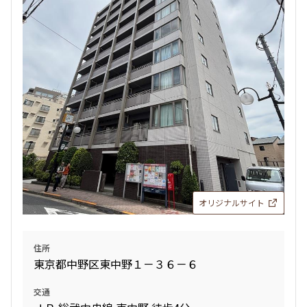
検索結果の絞り込み
賃料
〜
管理費/共益費含む
礼金なし
敷金なし
礼金１ヶ月以下
フリーレント付き
オリジナルサイト
間取り
住所
東京都中野区東中野１－３６－６
1R〜1K
1DK〜1LDK
2LDK
3LDK
交通
4LDK〜