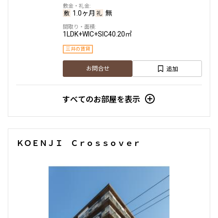
1.0ヶ月
無
1LDK+WIC+SIC
40.20㎡
三井の賃貸
追加
お問合せ
すべてのお部屋を表示
ＫＯＥＮＪＩ Ｃｒｏｓｓｏｖｅｒ