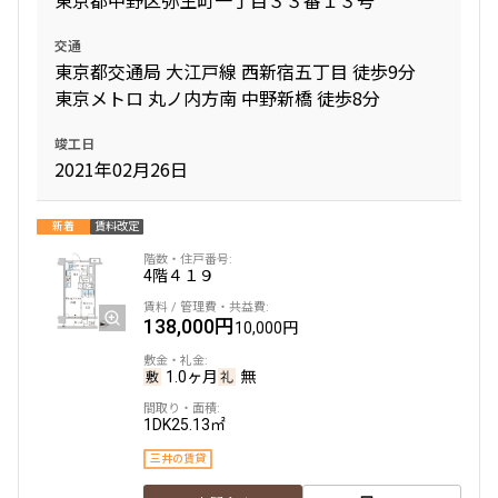
東京都中野区弥生町一丁目３３番１３号
交通
東京都交通局 大江戸線 西新宿五丁目 徒歩9分
東京メトロ 丸ノ内方南 中野新橋 徒歩8分
竣工日
2021年02月26日
新着
賃料改定
4階
４１９
138,000円
10,000円
1.0ヶ月
無
1DK
25.13㎡
三井の賃貸