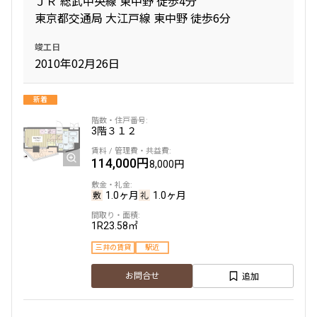
ＪＲ 総武中央線 東中野 徒歩4分
東京都交通局 大江戸線 東中野 徒歩6分
専有面積
竣工日
2010年02月26日
〜
新着
築年数
3階
３１２
指定なし
新築
114,000円
8,000円
1年以内
3年以内
5年以内
10年以内
15年以内
20年以内
1.0ヶ月
1.0ヶ月
25年以内
30年以内
1R
23.58㎡
三井の賃貸
駅近
駅から徒歩
追加
お問合せ
指定なし
1分以内
3分以内
5分以内
10分以内
15分以内