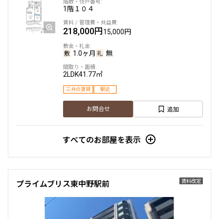
1階
１０４
218,000円
15,000円
1.0ヶ月
無
2LDK
41.77㎡
三井の賃貸
駅近
追加
お問合せ
すべてのお部屋を表示
賃料改定
プライムブリス東中野駅前