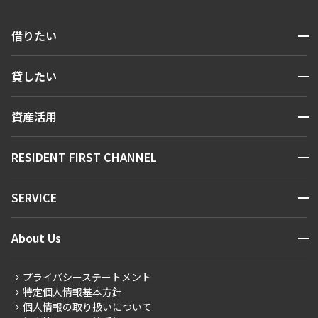
開閉
借りたい
検索する
開閉
貸したい
人気エリアから探す
賃貸運営
区から探す
開閉
資産活用
お問い合わせ
駅・沿線から探す
販売マンション
地図から探す
開閉
RESIDENT FIRST CHANNEL
お問い合わせ
新着情報から探す
NEWS
開閉
SERVICE
ニュースから探す
マンションレポート
“新着”募集情報
営業窓口
商店街のある暮らし
開閉
About Us
会員ページ
住まいのコラム
こだわりから探す
レジデントファーストについて
RESIDENT FIRST MEMBERS登録
RESIDENT FIRST MEMBERS登録
プライバシーステートメント
こだわり一覧
会社情報
ご入居・提携サービス
特定個人情報基本方針
プレミアムマンション
事業案内
個人情報の取り扱いについて
お部屋探しからご契約まで