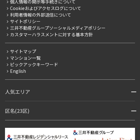
新築
個人情報の開示等手続きについて
採用情報
よくあるご質問
Cookieおよびアクセスログについて
当社限定（港区・渋谷区）
ニュースリリース
社宅紹介
利用者情報の外部送信について
当社限定（港区・渋谷区以外）
サイトポリシー
お問い合わせ
【仲介会社様向け】当社仲介事業部取り扱い物件入居申込
三井不動産グループソーシャルメディアポリシー
三井不動産企画
カスタマーハラスメントに対する基本方針
分譲賃貸
賃料改定
サイトマップ
フリーレント
マンション一覧
ピックアックキーワード
ペット可
English
コンシェルジュ付き
ブランドマンション
人気エリア
開閉
赤坂・六本木
広尾・麻布・麻布十番
虎ノ門・麻布台
区名(23区)
開閉
青山・表参道・原宿
白金・目黒
高輪・五反田・大崎
恵比寿・代官山・中目黒
渋谷・松濤・代々木上原
番町・四谷・九段
港区
渋谷区
中央区
新宿区
文京区
千代田区
目黒区
日本橋・銀座
市ヶ谷・神楽坂・飯田橋
三田・芝・浜松町
品川区
世田谷区
大田区
江東区
台東区
墨田区
中野区