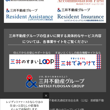
芝浦・汐留・品川
月島・勝どき・豊洲
本郷・春日・小石川
豊島区
杉並区
板橋区
北区
練馬区
荒川区
足立区
新宿・代々木
目白・高田馬場・早稲田
中野・荻窪
葛飾区
江戸川区
池尻大橋・三軒茶屋
祐天寺・学芸大学・自由が丘
駒沢・用賀・二子玉川
成城・砧
池袋・板橋・王子
戸越・大井・蒲田
三井不動産グループの住まいに関する具体的なサービス内容
青山
渋谷
東京・大手町
新宿
品川
目黒・中目黒
については、各事業サイトをご覧ください
神田・御茶ノ水・秋葉原
初台・幡ヶ谷・笹塚
住んでからの安心サポートなら
すまいとくらしの総合情報サイトなら
×
東京都知事（3）第96482号 （一社） 不動産流通経営協会会員 （公社） 首都圏不動
産公正取引協議会加盟
〒107-0052 東京都港区赤坂八丁目4番14号 青山タワープレイス4階