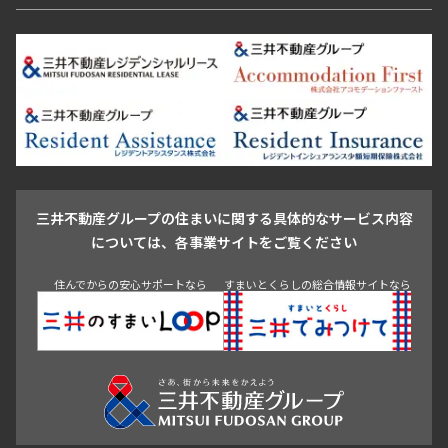
恵比寿・代官山・中目黒
渋谷・松濤・代々木上原
番町・四谷・九段
港区
渋谷区
中央区
新宿区
文京区
千代田区
目黒区
日本橋・銀座
市ヶ谷・神楽坂・飯田橋
三田・芝・浜松町
品川区
世田谷区
大田区
江東区
台東区
墨田区
中野区
芝浦・汐留・品川
月島・勝どき・豊洲
本郷・春日・小石川
豊島区
杉並区
板橋区
北区
練馬区
荒川区
足立区
新宿・代々木
目白・高田馬場・早稲田
中野・荻窪
葛飾区
江戸川区
池尻大橋・三軒茶屋
祐天寺・学芸大学・自由が丘
駒沢・用賀・二子玉川
成城・砧
池袋・板橋・王子
戸越・大井・蒲田
三井不動産グループの住まいに関する具体的なサービス内容
青山
渋谷
東京・大手町
新宿
品川
目黒・中目黒
については、各事業サイトをご覧ください
神田・御茶ノ水・秋葉原
初台・幡ヶ谷・笹塚
住んでからの安心サポートなら
すまいとくらしの総合情報サイトなら