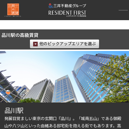
再検索ナビゲーション
検索結果の絞り込み
品川駅の高級賃貸
賃料
他のピックアップエリアを選ぶ
〜
管理費/共益費含む
礼金なし
敷金なし
礼金１ヶ月以下
フリーレント付き
間取り
品川駅
発展目覚ましい東京の玄関口『品川』。「城南五山」である御殿
1R〜1K
1DK〜1LDK
山や八ツ山といった由緒ある邸宅街を抱える街でもあります。高
2LDK
3LDK