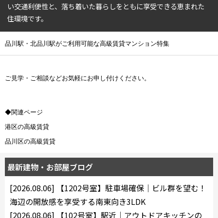
4LDK〜
い交通利便性と、落ち着いた暮らしをともに享受できる恵まれた
住環境です。
専有面積
品川駅・北品川駅がご利用可能な高級賃貸マンション特集
〜
ご見学・ご相談などお気軽にお申し付けください。
築年数
◆関連ページ
指定なし
新築
1年以内
3年以内
港区の高級賃貸
5年以内
10年以内
品川区の高級賃貸
15年以内
20年以内
25年以内
30年以内
最新建物・お部屋ブログ
駅から徒歩
[2026.08.06]
【1202号室】駐車場確保｜ビル群を望む！
海辺の開放感を享受する南東向き3LDK
指定なし
1分以内
[2026.08.06]
【102号室】駅近｜アウトドアキッチンの
3分以内
5分以内