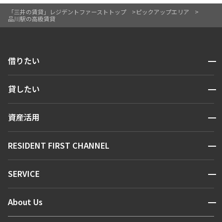
「三井の賃貸」レジデントファーストトップ
ピックアップエリア
品川駅の高級賃貸
開閉
借りたい
検索する
開閉
貸したい
人気エリアから探す
賃貸運営
区から探す
開閉
資産活用
お問い合わせ
駅・沿線から探す
販売マンション
地図から探す
開閉
RESIDENT FIRST CHANNEL
お問い合わせ
キーワードから探す
NEWS
開閉
SERVICE
新着情報から探す
マンションレポート
ニュースから探す
営業窓口
商店街のある暮らし
開閉
About Us
新着募集情報
会員ページ
住まいのコラム
レジデントファーストについて
RESIDENT FIRST MEMBERS登録
RESIDENT FIRST MEMBERS登録