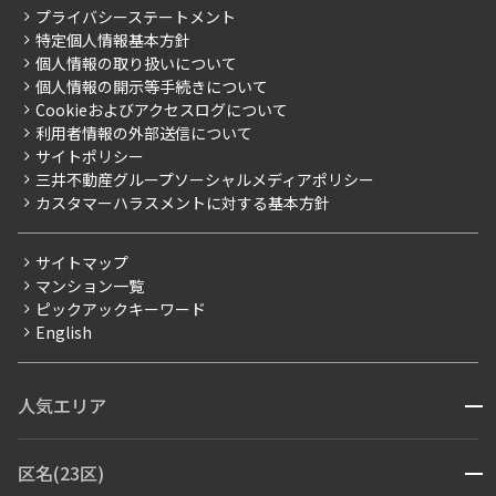
こだわりから探す
プライバシーステートメント
会社情報
ご入居・提携サービス
特定個人情報基本方針
こだわり一覧
事業案内
個人情報の取り扱いについて
お部屋探しからご契約まで
プレミアムマンション
個人情報の開示等手続きについて
採用情報
よくあるご質問
Cookieおよびアクセスログについて
新築
ニュースリリース
社宅紹介
利用者情報の外部送信について
当社限定（港区・渋谷区）
サイトポリシー
お問い合わせ
【仲介会社様向け】当社仲介事業部取り扱い物件入居申込
三井不動産グループソーシャルメディアポリシー
当社限定（港区・渋谷区以外）
カスタマーハラスメントに対する基本方針
三井不動産企画
分譲賃貸
サイトマップ
賃料改定
マンション一覧
ピックアックキーワード
フリーレント
English
ペット可
コンシェルジュ付き
人気エリア
開閉
ブランドマンション
赤坂・六本木
広尾・麻布・麻布十番
虎ノ門・麻布台
区名(23区)
開閉
青山・表参道・原宿
白金・目黒
高輪・五反田・大崎