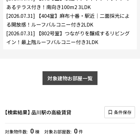
10分以内
15分以内
あるテラス付き！南向き100m2 3LDK
[2026.07.31]
【404室】麻布十番・駅近｜二面採光によ
他条件
る開放感！ルーフバルコニー付き2LDK
[2026.07.31]
【802号室】つながりを醸成するリビング
当社限定物件
イン！最上階ルーフバルコニー付き3LDK
専任物件
三井の賃貸物件
申込無し物件のみ表示
ペット可・相談
楽器可・相談
対象建物お部屋一覧
入居可能日
検索結果
品川駅の高級賃貸
条件保存
より詳細な絞り込み
0
0
対象物件数
棟
対象お部屋数
件
建物施設やお部屋の設備、方位、階数などの絞り込みが