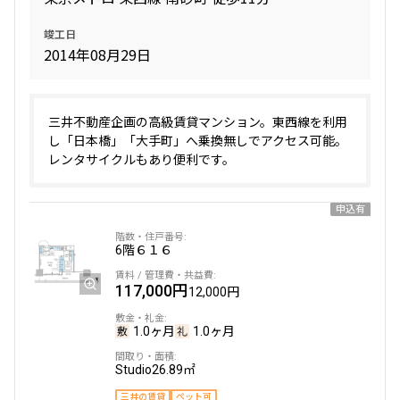
1.0ヶ月
1.0ヶ月
竣工日
1K
25.58㎡
2014年08月29日
三井の賃貸
追加
お問合せ
三井不動産企画の高級賃貸マンション。東西線を利用
し「日本橋」「大手町」へ乗換無しでアクセス可能。
レンタサイクルもあり便利です。
2階
２０９
申込有
134,000円
15,000円
6階
６１６
1.0ヶ月
1.0ヶ月
117,000円
12,000円
1K
25.58㎡
三井の賃貸
1.0ヶ月
1.0ヶ月
追加
お問合せ
Studio
26.89㎡
三井の賃貸
ペット可