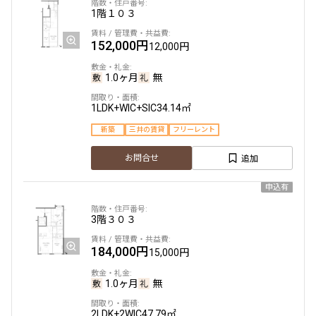
1階
１０３
152,000円
12,000円
1.0ヶ月
無
1LDK+WIC+SIC
34.14㎡
新築
三井の賃貸
フリーレント
追加
お問合せ
申込有
3階
３０３
184,000円
15,000円
1.0ヶ月
無
2LDK+2WIC
47.79㎡