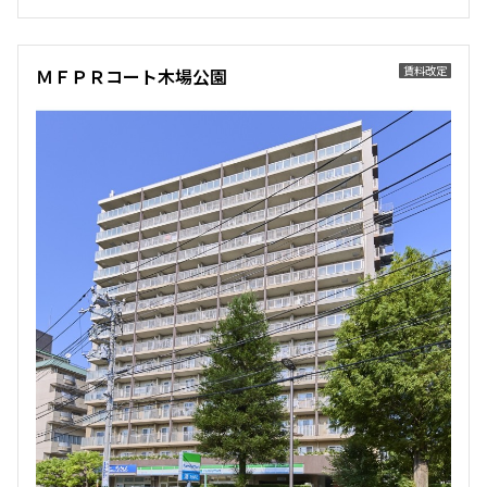
他条件
賃料改定
ＭＦＰＲコート木場公園
当社限定物件
専任物件
三井の賃貸物件
申込無し物件のみ表示
ペット可・相談
楽器可・相談
入居可能日
より詳細な絞り込み
建物施設やお部屋の設備、方位、階数などの絞り込みが
できます