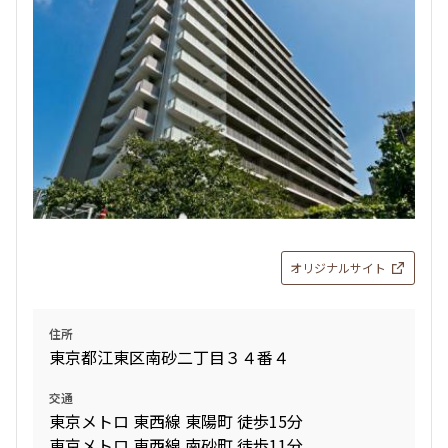
新着
賃料改定
14階
１４１６
129,000円
15,000円
1.0ヶ月
1.0ヶ月
1K
23.41㎡
三井の賃貸
追加
お問合せ
オリジナルサイト
新着
賃料改定
住所
東京都江東区南砂二丁目３４番４
2階
２０３
交通
134,000円
15,000円
東京メトロ 東西線 東陽町 徒歩15分
東京メトロ 東西線 南砂町 徒歩11分