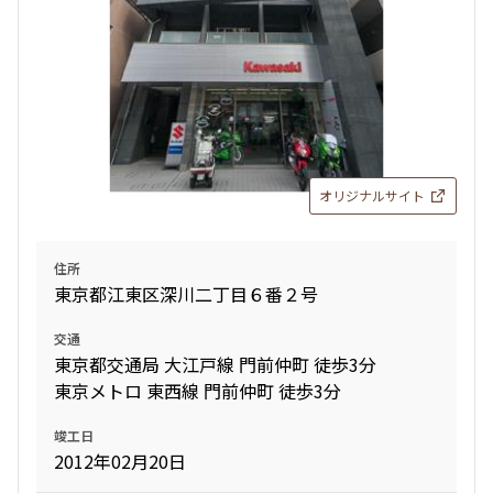
12階
１２０６
1.0ヶ月
1.0ヶ月
159,000円
12,000円
1LDK
39.68㎡
三井の賃貸
1.0ヶ月
無
追加
お問合せ
1LDK＋SIC
39.69㎡
三井の賃貸
ペット可
オリジナルサイト
追加
お問合せ
5階
５２２
住所
184,000円
東京都江東区深川二丁目６番２号
15,000円
交通
1.0ヶ月
1.0ヶ月
東京都交通局 大江戸線 門前仲町 徒歩3分
東京メトロ 東西線 門前仲町 徒歩3分
1LDK
40.03㎡
三井の賃貸
竣工日
2012年02月20日
追加
お問合せ