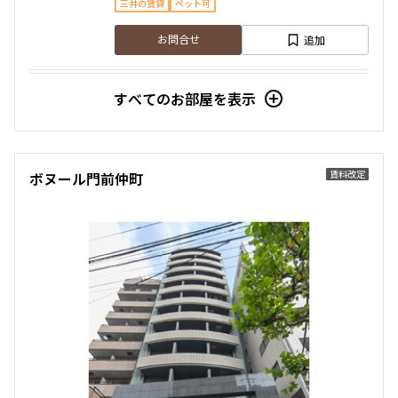
三井の賃貸
ペット可
賃料改定
追加
お問合せ
4階
４１２
新着
賃料改定
すべてのお部屋を表示
174,000円
15,000円
2階
２０７
1.0ヶ月
無
157,000円
12,000円
賃料改定
ボヌール門前仲町
1LDK
39.68㎡
三井の賃貸
フリーレント
1.0ヶ月
1.0ヶ月
追加
お問合せ
1LDK＋SIC
39.69㎡
三井の賃貸
ペット可
新着
賃料改定
追加
お問合せ
12階
１２１２
礼金改定
179,000円
15,000円