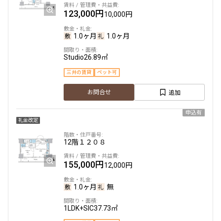
123,000円
10,000円
1K
23.41㎡
三井の賃貸
1.0ヶ月
1.0ヶ月
追加
お問合せ
Studio
26.89㎡
三井の賃貸
ペット可
新着
賃料改定
追加
お問合せ
14階
１４１９
申込有
礼金改定
139,000円
15,000円
12階
１２０８
1.0ヶ月
1.0ヶ月
155,000円
12,000円
1K
23.41㎡
三井の賃貸
1.0ヶ月
無
追加
お問合せ
1LDK+SIC
37.73㎡