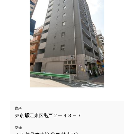
検索結果の絞り込み
賃料
〜
管理費/共益費含む
礼金なし
敷金なし
礼金１ヶ月以下
フリーレント付き
間取り
住所
東京都江東区亀戸２－４３－７
1R〜1K
1DK〜1LDK
2LDK
3LDK
交通
4LDK〜