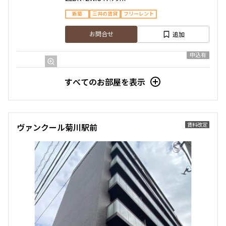
新築
三井の賃貸
フリーレント
追加
お問合せ
申込有
4階
４０６
すべてのお部屋を表示
184,000円
15,000円
1.0ヶ月
無
賃料改定
ヴァンクール菊川駅前
2LDK+2WIC
45.04㎡
新築
三井の賃貸
フリーレント
追加
お問合せ