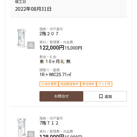
竣工日
2022年08月31日
2階
２０７
122,000円
15,000円
1.0ヶ月
無
1R＋WIC
25.71㎡
三井の賃貸
当社限定物件
専任物件
ペット可
追加
お問合せ
7階
７１２
128,000円