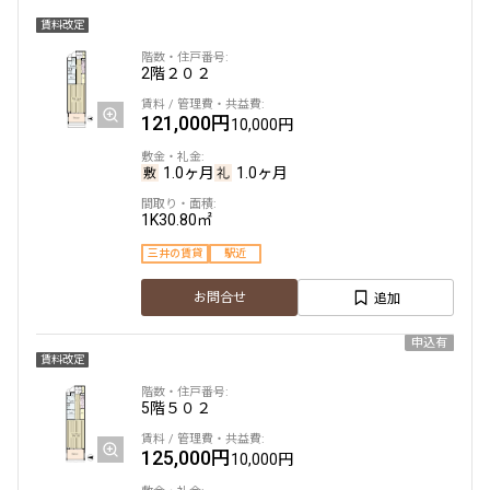
賃料改定
8階
８２２
2階
２０２
184,000円
15,000円
121,000円
10,000円
1.0ヶ月
1.0ヶ月
1.0ヶ月
1.0ヶ月
1LDK
40.03㎡
1K
30.80㎡
三井の賃貸
三井の賃貸
駅近
追加
お問合せ
追加
お問合せ
申込有
賃料改定
2階
２０１
5階
５０２
199,000円
20,000円
125,000円
10,000円
1.0ヶ月
1.0ヶ月