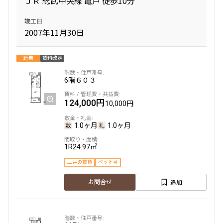
ＪＲ 総武中央線 亀戸 徒歩10分
竣工日
2007年11月30日
新着
賃料改定
6階
６０３
124,000円
10,000円
1.0ヶ月
1.0ヶ月
1R
24.97㎡
三井の賃貸
ペット可
追加
お問合せ