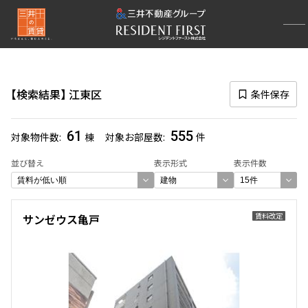
再検索ナビゲーション
区
検索結果
江東区
条件保存
選択中の区
江東区
(555)
61
555
対象物件数
棟
対象お部屋数
件
一覧から選び直す
並び替え
表示形式
表示件数
選び方を変更する
賃料改定
サンゼウス亀戸
検索対象お部屋数
555
件
お部屋を再検索