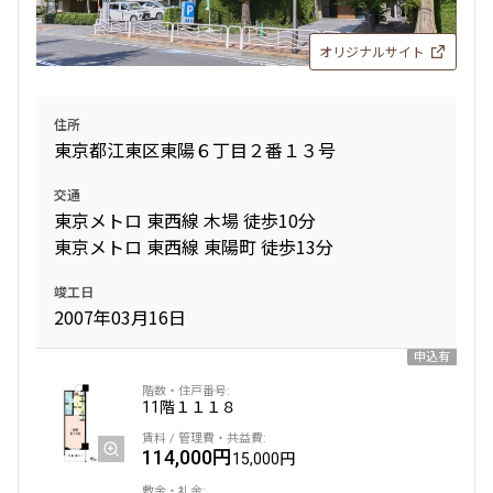
オリジナルサイト
設定する
住所
東京都江東区東陽６丁目２番１３号
検索対象お部屋数
555
交通
件
東京メトロ 東西線 木場 徒歩10分
東京メトロ 東西線 東陽町 徒歩13分
お部屋を再検索
竣工日
2007年03月16日
申込有
11階
１１１８
114,000円
15,000円