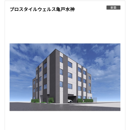
1.0ヶ月
1.0ヶ月
新築
プロスタイルウェルス亀戸水神
1LDK＋SIC
32.76㎡
三井の賃貸
ペット可
追加
お問合せ