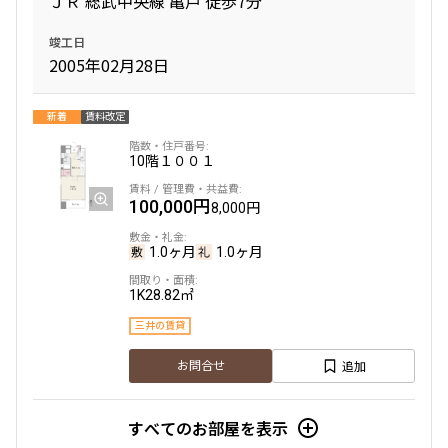
ＪＲ 総武中央線 亀戸 徒歩7分
竣工日
専有面積
2005年02月28日
〜
新着
賃料改定
10階
１００１
築年数
100,000円
8,000円
指定なし
新築
1年以内
3年以内
1.0ヶ月
1.0ヶ月
5年以内
10年以内
15年以内
20年以内
25年以内
30年以内
1K
28.82㎡
三井の賃貸
駅から徒歩
追加
お問合せ
指定なし
1分以内
3分以内
5分以内
すべてのお部屋を表示
10分以内
15分以内