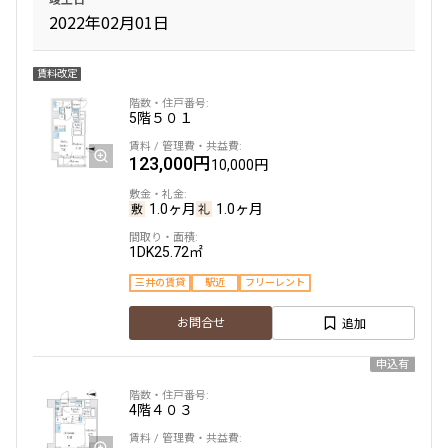
2022年02月01日
賃料改定
5階
５０１
123,000円
10,000円
1.0ヶ月
1.0ヶ月
1DK
25.72㎡
三井の賃貸
駅近
フリーレント
追加
お問合せ
申込有
4階
４０３