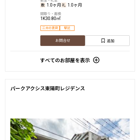
1.0ヶ月
1.0ヶ月
2LDK
44.46㎡
1K
30.80㎡
三井の賃貸
三井の賃貸
駅近
追加
お問合せ
追加
お問合せ
賃料改定
すべてのお部屋を表示
8階
８１１
199,000円
15,000円
パークアクシス東陽町レジデンス
1.0ヶ月
無
1LDK
43.43㎡
三井の賃貸
フリーレント
追加
お問合せ