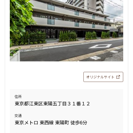
新着
賃料改定
3階
３１１
204,000円
15,000円
1.0ヶ月
1.0ヶ月
1LDK
43.43㎡
三井の賃貸
オリジナルサイト
追加
お問合せ
住所
東京都江東区東陽五丁目３１番１２
交通
東京メトロ 東西線 東陽町 徒歩6分