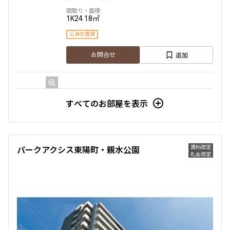
1K
24.18㎡
三井の賃貸
追加
お問合せ
13階
１３２０
すべてのお部屋を表示
129,000円
15,000円
1.0ヶ月
1.0ヶ月
賃料改定
パークアクシス東陽町・親水公園
礼金改定
1K
23.41㎡
三井の賃貸
追加
お問合せ