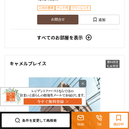
三井の賃貸
ペット可
フリーレント
追加
お問合せ
すべてのお部屋を表示
賃料改定
キャメルプレイス
礼金改定
×
0120-321-719
9:30~18:00（水曜定休）
条件を変更して再検索
Web
Tel
検討中