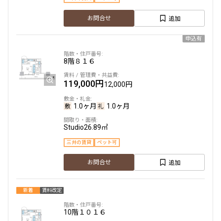
新着
賃料改定
追加
お問合せ
6階
６０２
申込有
134,000円
15,000円
8階
８１６
1.0ヶ月
1.0ヶ月
119,000円
12,000円
1K
25.58㎡
1.0ヶ月
1.0ヶ月
三井の賃貸
Studio
26.89㎡
追加
お問合せ
三井の賃貸
ペット可
追加
お問合せ
7階
７２０
新着
賃料改定
134,000円
15,000円
10階
１０１６
1.0ヶ月
1.0ヶ月