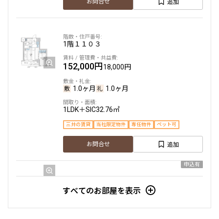
追加
お問合せ
1階
１１０３
152,000円
18,000円
1.0ヶ月
1.0ヶ月
1LDK＋SIC
32.76㎡
三井の賃貸
当社限定物件
専任物件
ペット可
追加
お問合せ
申込有
3階
１３０６
すべてのお部屋を表示
154,000円
18,000円