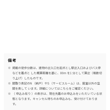
備考
掲載の徒歩分数は、建物の出入口を起点とし駅出入口およびバス停
などを着点と した概算距離を基に、80m を1 分として算出（端数切
り上げ）したものです。
間取り表記のN （納戸）やS （サービスルーム）は、居室以外の空
間を表して います。詳細については
こちら
をご確認ください。
（ 申込み有り ）の表示は、現在先着のお申込みをいただいている状
態となります。キャンセル待ちのお申込みも、受け付けておりま
す。