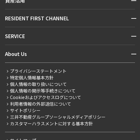
資産活用
お問い合わせ
駅・沿線から探す
販売マンション
地図から探す
開閉
RESIDENT FIRST CHANNEL
お問い合わせ
キーワードから探す
NEWS
開閉
SERVICE
新着情報から探す
マンションレポート
ニュースから探す
営業窓口
商店街のある暮らし
開閉
About Us
新着募集情報
会員ページ
住まいのコラム
レジデントファーストについて
RESIDENT FIRST MEMBERS登録
RESIDENT FIRST MEMBERS登録
こだわりから探す
プライバシーステートメント
会社情報
ご入居・提携サービス
特定個人情報基本方針
こだわり一覧
事業案内
個人情報の取り扱いについて
お部屋探しからご契約まで
プレミアムマンション
個人情報の開示等手続きについて
採用情報
よくあるご質問
Cookieおよびアクセスログについて
新築
ニュースリリース
社宅紹介
利用者情報の外部送信について
当社限定（港区・渋谷区）
サイトポリシー
お問い合わせ
【仲介会社様向け】当社仲介事業部取り扱い物件入居申込
三井不動産グループソーシャルメディアポリシー
当社限定（港区・渋谷区以外）
カスタマーハラスメントに対する基本方針
三井不動産企画
分譲賃貸