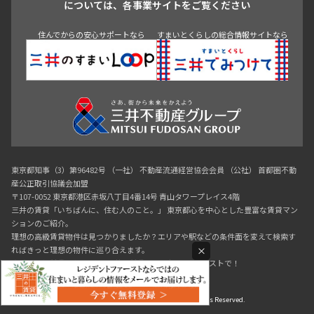
については、各事業サイトをご覧ください
神田・御茶ノ水・秋葉原
初台・幡ヶ谷・笹塚
住んでからの安心サポートなら
すまいとくらしの総合情報サイトなら
東京都知事（3）第96482号 （一社） 不動産流通経営協会会員 （公社） 首都圏不動
産公正取引協議会加盟
〒107-0052 東京都港区赤坂八丁目4番14号 青山タワープレイス4階
三井の賃貸「いちばんに、住む人のこと。」 東京都心を中心とした豊富な賃貸マン
ションのご紹介。
理想の高級賃貸物件は見つかりましたか？エリアや駅などの条件面を変えて検索す
×
ればきっと理想の物件に巡り合えます。
都心の高級賃貸物件探しは[三井の賃貸]レジデントファーストで！
Copyright © RESIDENT FIRST Co.,Ltd. All Rights Reserved.
0120-190-554