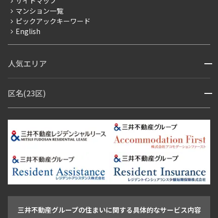
サイトマップ
賃料改定
マンション一覧
ピックアックキーワード
フリーレント
English
ペット可
コンシェルジュ付き
人気エリア
開閉
ブランドマンション
赤坂・六本木
広尾・麻布・麻布十番
虎ノ門・麻布台
区名(23区)
開閉
青山・表参道・原宿
白金・目黒
高輪・五反田・大崎
恵比寿・代官山・中目黒
渋谷・松濤・代々木上原
番町・四谷・九段
港区
渋谷区
中央区
新宿区
文京区
千代田区
目黒区
日本橋・銀座
市ヶ谷・神楽坂・飯田橋
三田・芝・浜松町
品川区
世田谷区
大田区
江東区
台東区
墨田区
中野区
芝浦・汐留・品川
月島・勝どき・豊洲
本郷・春日・小石川
豊島区
杉並区
板橋区
北区
練馬区
荒川区
足立区
新宿・代々木
目白・高田馬場・早稲田
中野・荻窪
葛飾区
江戸川区
池尻大橋・三軒茶屋
祐天寺・学芸大学・自由が丘
駒沢・用賀・二子玉川
成城・砧
池袋・板橋・王子
戸越・大井・蒲田
三井不動産グループの住まいに関する具体的なサービス内容
青山
渋谷
東京・大手町
新宿
品川
目黒・中目黒