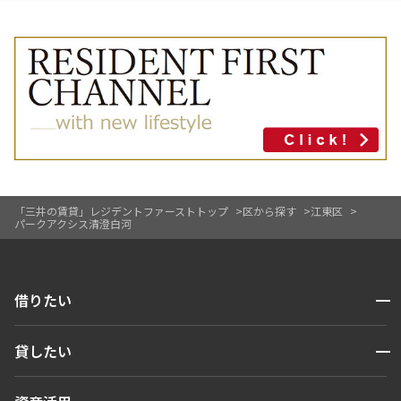
「三井の賃貸」レジデントファーストトップ
区から探す
江東区
パークアクシス清澄白河
開閉
借りたい
検索する
開閉
貸したい
人気エリアから探す
賃貸運営
区から探す
開閉