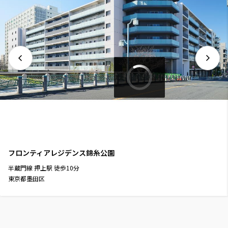
フロンティアレジデンス錦糸公園
半蔵門線
押上駅
徒歩
10
分
東京都墨田区