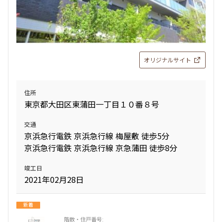
オリジナルサイト
住所
東京都大田区東蒲田一丁目１０番８号
交通
京浜急行電鉄 京浜急行線 梅屋敷 徒歩5分
京浜急行電鉄 京浜急行線 京急蒲田 徒歩8分
竣工日
2021年02月28日
新着