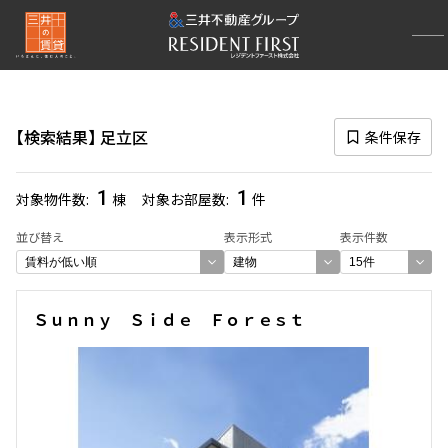
再検索ナビゲーション
区
検索結果
足立区
条件保存
選択中の区
足立区
(1)
1
1
対象物件数
棟
対象お部屋数
件
一覧から選び直す
並び替え
表示形式
表示件数
選び方を変更する
Ｓｕｎｎｙ Ｓｉｄｅ Ｆｏｒｅｓｔ
検索対象お部屋数
1
件
お部屋を再検索