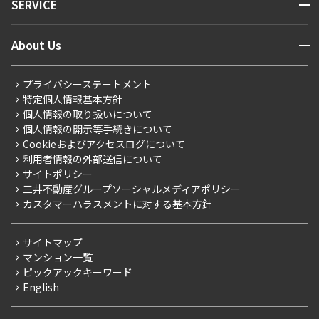
開閉
SERVICE
新着情報から探す
マンションレポート
ニュースから探す
営業窓口
商店街のある暮らし
開閉
About Us
新着募集情報
会員ページ
住まいのコラム
レジデントファーストについて
RESIDENT FIRST MEMBERS登録
RESIDENT FIRST MEMBERS登録
こだわりから探す
プライバシーステートメント
会社情報
ご入居・提携サービス
特定個人情報基本方針
こだわり一覧
事業案内
個人情報の取り扱いについて
お部屋探しからご契約まで
プレミアムマンション
個人情報の開示等手続きについて
採用情報
よくあるご質問
Cookieおよびアクセスログについて
新築
ニュースリリース
社宅紹介
利用者情報の外部送信について
当社限定（港区・渋谷区）
サイトポリシー
お問い合わせ
【仲介会社様向け】当社仲介事業部取り扱い物件入居申込
三井不動産グループソーシャルメディアポリシー
当社限定（港区・渋谷区以外）
カスタマーハラスメントに対する基本方針
三井不動産企画
分譲賃貸
サイトマップ
賃料改定
マンション一覧
ピックアックキーワード
フリーレント
English
ペット可
コンシェルジュ付き