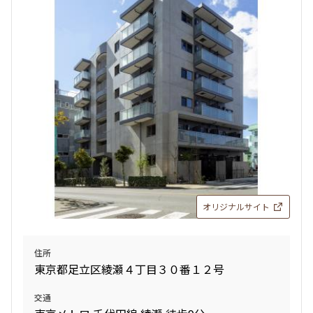
検索結果の絞り込み
賃料
〜
管理費/共益費含む
礼金なし
敷金なし
礼金１ヶ月以下
フリーレント付き
オリジナルサイト
間取り
住所
東京都足立区綾瀬４丁目３０番１２号
1R〜1K
1DK〜1LDK
2LDK
3LDK
交通
4LDK〜