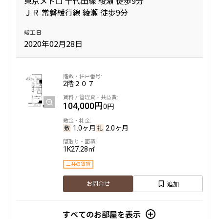
東京メトロ 千代田線 綾瀬 徒歩9分
ＪＲ 常磐緩行線 綾瀬 徒歩9分
専有面積
竣工日
2020年02月28日
〜
築年数
2階
２０７
104,000円
指定なし
新築
0円
1年以内
3年以内
5年以内
10年以内
1.0ヶ月
2.0ヶ月
15年以内
20年以内
25年以内
30年以内
1K
27.28㎡
三井の賃貸
駅から徒歩
追加
お問合せ
指定なし
1分以内
3分以内
5分以内
すべてのお部屋を表示
10分以内
15分以内