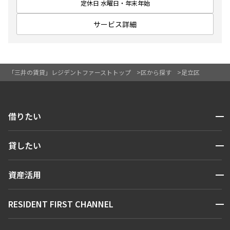
定休日 水曜日・年末年始
サービス詳細
設定する
「三井の賃貸」レジデントファーストトップ
区から探す
足立区
検索対象お部屋数
1
件
開閉
借りたい
お部屋を再検索
検索する
開閉
貸したい
人気エリアから探す
賃貸運営
区から探す
開閉
資産活用
お問い合わせ
駅・沿線から探す
販売マンション
地図から探す
開閉
RESIDENT FIRST CHANNEL
お問い合わせ
キーワードから探す
NEWS