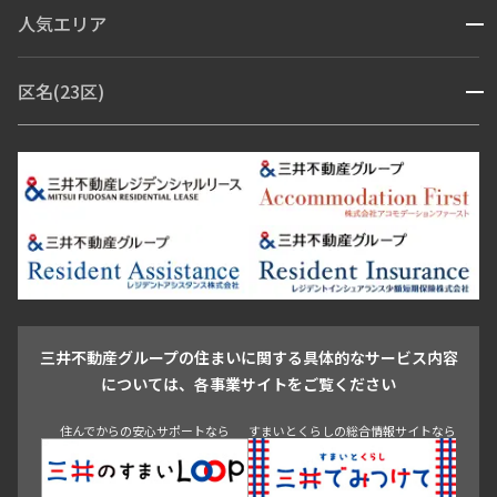
人気エリア
開閉
ブランドマンション
赤坂・六本木
広尾・麻布・麻布十番
虎ノ門・麻布台
区名(23区)
開閉
青山・表参道・原宿
白金・目黒
高輪・五反田・大崎
恵比寿・代官山・中目黒
渋谷・松濤・代々木上原
番町・四谷・九段
港区
渋谷区
中央区
新宿区
文京区
千代田区
目黒区
日本橋・銀座
市ヶ谷・神楽坂・飯田橋
三田・芝・浜松町
品川区
世田谷区
大田区
江東区
台東区
墨田区
中野区
芝浦・汐留・品川
月島・勝どき・豊洲
本郷・春日・小石川
豊島区
杉並区
板橋区
北区
練馬区
荒川区
足立区
新宿・代々木
目白・高田馬場・早稲田
中野・荻窪
葛飾区
江戸川区
池尻大橋・三軒茶屋
祐天寺・学芸大学・自由が丘
駒沢・用賀・二子玉川
成城・砧
池袋・板橋・王子
戸越・大井・蒲田
三井不動産グループの住まいに関する具体的なサービス内容
青山
渋谷
東京・大手町
新宿
品川
目黒・中目黒
については、各事業サイトをご覧ください
神田・御茶ノ水・秋葉原
初台・幡ヶ谷・笹塚
住んでからの安心サポートなら
すまいとくらしの総合情報サイトなら