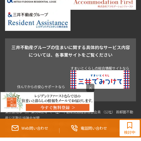
芝浦・汐留・品川
月島・勝どき・豊洲
本郷・春日・小石川
豊島区
杉並区
板橋区
北区
練馬区
荒川区
足立区
新宿・代々木
目白・高田馬場・早稲田
中野・荻窪
葛飾区
江戸川区
池尻大橋・三軒茶屋
祐天寺・学芸大学・自由が丘
駒沢・用賀・二子玉川
成城・砧
池袋・板橋・王子
戸越・大井・蒲田
三井不動産グループの住まいに関する具体的なサービス内容
青山
渋谷
東京・大手町
新宿
品川
目黒・中目黒
については、各事業サイトをご覧ください
神田・御茶ノ水・秋葉原
初台・幡ヶ谷・笹塚
住んでからの安心サポートなら
すまいとくらしの総合情報サイトなら
×
東京都知事（3）第96482号 （一社） 不動産流通経営協会会員 （公社） 首都圏不動
0120-321-364
産公正取引協議会加盟
〒107-0052 東京都港区赤坂八丁目4番14号 青山タワープレイス4階
9:30~18:00（水曜定休）
Web問い合わせ
電話問い合わせ
三井の賃貸「いちばんに、住む人のこと。」 東京都心を中心とした豊富な賃貸マン
検討中
ションのご紹介。