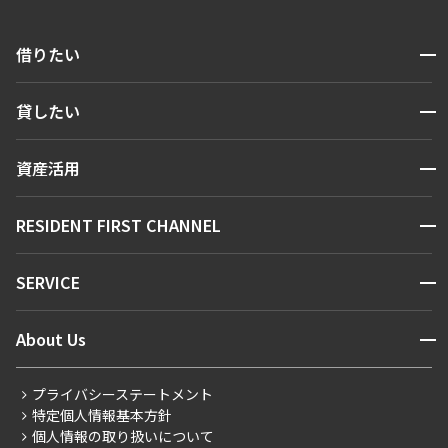
開閉
借りたい
検索する
開閉
貸したい
人気エリアから探す
賃貸運営
区から探す
開閉
資産活用
お問い合わせ
駅・沿線から探す
販売マンション
地図から探す
開閉
RESIDENT FIRST CHANNEL
お問い合わせ
キーワードから探す
NEWS
開閉
SERVICE
新着情報から探す
マンションレポート
ニュースから探す
営業窓口
商店街のある暮らし
開閉
About Us
新着募集情報
会員ページ
住まいのコラム
レジデントファーストについて
RESIDENT FIRST MEMBERS登録
RESIDENT FIRST MEMBERS登録
こだわりから探す
プライバシーステートメント
会社情報
ご入居・提携サービス
特定個人情報基本方針
こだわり一覧
事業案内
個人情報の取り扱いについて
お部屋探しからご契約まで