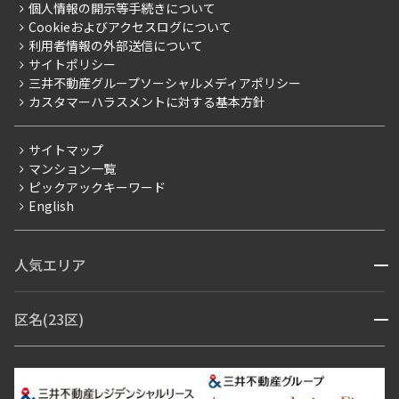
プレミアムマンション
個人情報の開示等手続きについて
採用情報
よくあるご質問
Cookieおよびアクセスログについて
新築
ニュースリリース
社宅紹介
利用者情報の外部送信について
当社限定（港区・渋谷区）
サイトポリシー
お問い合わせ
【仲介会社様向け】当社仲介事業部取り扱い物件入居申込
三井不動産グループソーシャルメディアポリシー
当社限定（港区・渋谷区以外）
カスタマーハラスメントに対する基本方針
三井不動産企画
分譲賃貸
サイトマップ
賃料改定
マンション一覧
ピックアックキーワード
フリーレント
English
ペット可
コンシェルジュ付き
人気エリア
開閉
ブランドマンション
赤坂・六本木
広尾・麻布・麻布十番
虎ノ門・麻布台
区名(23区)
開閉
青山・表参道・原宿
白金・目黒
高輪・五反田・大崎
恵比寿・代官山・中目黒
渋谷・松濤・代々木上原
番町・四谷・九段
港区
渋谷区
中央区
新宿区
文京区
千代田区
目黒区
日本橋・銀座
市ヶ谷・神楽坂・飯田橋
三田・芝・浜松町
品川区
世田谷区
大田区
江東区
台東区
墨田区
中野区