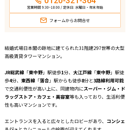
0120-321-364
営業時間 9:30~18:00 / 定休日: 水曜日・年末年始
フォームから
お問合せ
結婚式場日本閣の跡地に建てられた31階建297世帯の大型
高級賃貸タワーマンション。
JR総武線
「
東中野
」駅徒歩
1
分、
大江戸線
「
東中野
」駅徒
歩
4
分、
東西線
「
落合
」駅からも徒歩
8
分と
3路線利用可能
で交通利便性が高い上に、同建物内に
スーパー・ジム・ド
ラッグストア・カフェ・美容室
等も入っており、生活利便
性も高いマンションです。
エントランスを入ると広々としたロビーがあり、
コンシェ
ルジュ
とカシニョールの絵画が迎えてくれます。