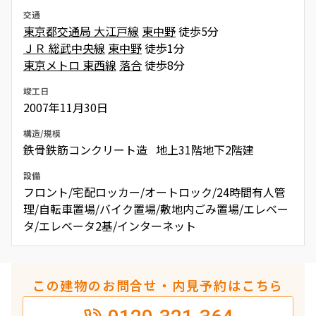
交通
東京都交通局 大江戸線
東中野
徒歩5分
ＪＲ 総武中央線
東中野
徒歩1分
東京メトロ 東西線
落合
徒歩8分
竣工日
2007年11月30日
構造/規模
鉄骨鉄筋コンクリート造 地上31階地下2階建
設備
フロント/宅配ロッカー/オートロック/24時間有人管
理/自転車置場/バイク置場/敷地内ごみ置場/エレベー
タ/エレベータ2基/インターネット
この建物のお問合せ・内見予約はこちら