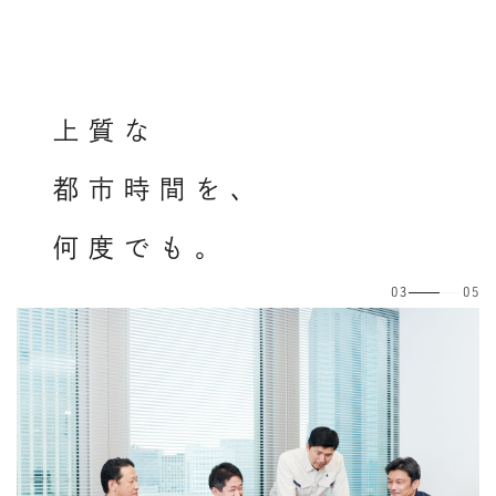
上
質
な
都
市
時
間
を
、
何
度
で
も
。
03
04
05