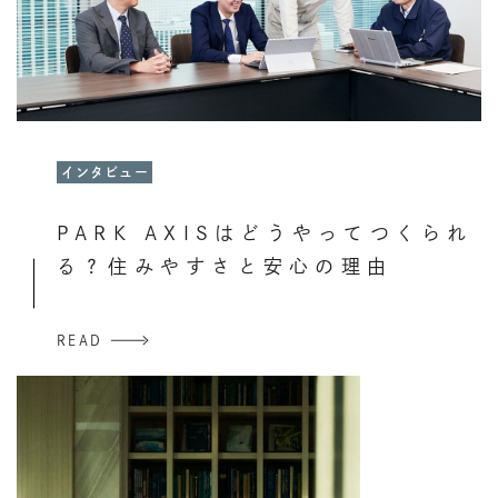
ショートストーリー
インタビュー
インタビュー
ショートストーリー
PARK AXISはどうやってつくられ
PARK AXISのお部屋訪問。お住ま
る？住みやすさと安心の理由
いの方々に聞く住みやすさのホンネ
READ
READ