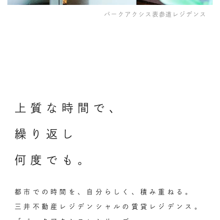
パークアクシス表参道レジデンス
上
質
な
時
間
で
、
繰
り
返
し
何
度
で
も
。
都市での時間を、
自分らしく、積み重ねる。
三井不動産
レジデンシャルの賃貸
レジデンス。