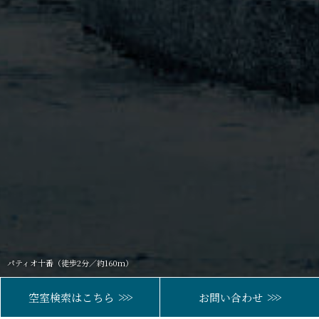
パティオ十番（徒歩2分／約160m）
東京ミッドタウン（徒歩16分／約1,250m）
>>>
>>>
空室検索はこちら
お問い合わせ