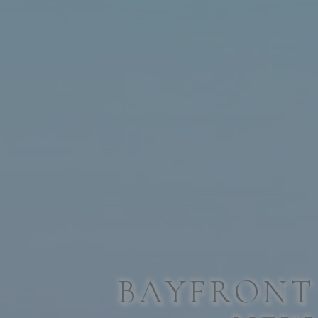
B
A
Y
F
R
O
N
T