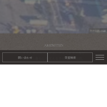
物件位置image
外観
AMENITIES
サウナやゴルフレンジ、
フィットネスなど
問い合わせ
空室検索
充実した暮らしを
支える多彩な共用施設。
CAR LIFE
200台超の
自走式駐車場により、
充実したカーライフを。
CONVENIENCE