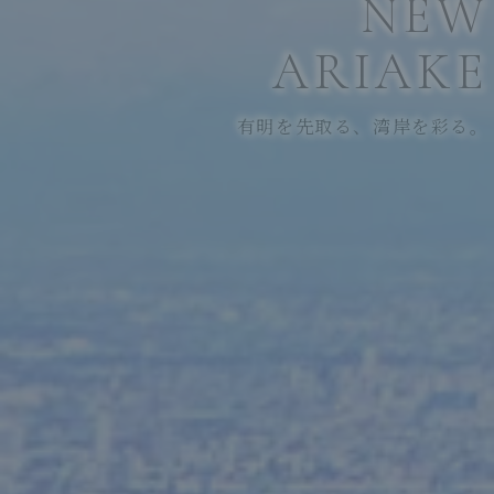
N
E
W
A
R
I
A
K
E
有明を先取る、湾岸を彩る。