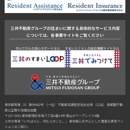
池尻大橋・三軒茶屋
祐天寺・学芸大学・自由が丘
駒沢・用賀・二子玉川
成城・砧
池袋・板橋・王子
戸越・大井・蒲田
三井不動産グループの住まいに関する具体的なサービス内容
青山
渋谷
東京・大手町
新宿
品川
目黒・中目黒
については、各事業サイトをご覧ください
神田・御茶ノ水・秋葉原
初台・幡ヶ谷・笹塚
住んでからの安心サポートなら
すまいとくらしの総合情報サイトなら
東京都知事（3）第96482号 （一社） 不動産流通経営協会会員 （公社） 首都圏不動
産公正取引協議会加盟
〒107-0052 東京都港区赤坂八丁目4番14号 青山タワープレイス4階
三井の賃貸「いちばんに、住む人のこと。」 東京都心を中心とした豊富な賃貸マン
ションのご紹介。