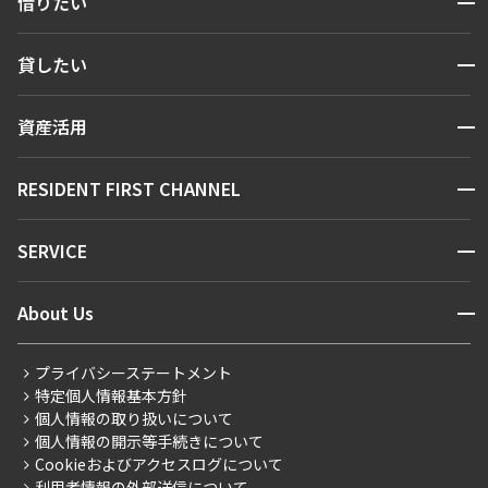
借りたい
検索する
開閉
貸したい
人気エリアから探す
賃貸運営
区から探す
開閉
資産活用
お問い合わせ
駅・沿線から探す
販売マンション
地図から探す
開閉
RESIDENT FIRST CHANNEL
お問い合わせ
新着情報から探す
NEWS
開閉
SERVICE
ニュースから探す
マンションレポート
“新着”募集情報
営業窓口
商店街のある暮らし
開閉
About Us
会員ページ
住まいのコラム
こだわりから探す
レジデントファーストについて
RESIDENT FIRST MEMBERS登録
RESIDENT FIRST MEMBERS登録
プライバシーステートメント
こだわり一覧
会社情報
ご入居・提携サービス
特定個人情報基本方針
プレミアムマンション
事業案内
個人情報の取り扱いについて
お部屋探しからご契約まで
新築
個人情報の開示等手続きについて
採用情報
よくあるご質問
Cookieおよびアクセスログについて
当社限定（港区・渋谷区）
ニュースリリース
社宅紹介
利用者情報の外部送信について