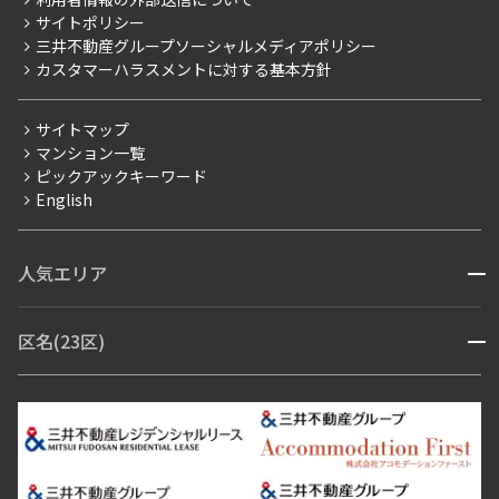
当社限定（港区・渋谷区以外）
サイトポリシー
お問い合わせ
【仲介会社様向け】当社仲介事業部取り扱い物件入居申込
三井不動産グループソーシャルメディアポリシー
三井不動産企画
カスタマーハラスメントに対する基本方針
分譲賃貸
賃料改定
サイトマップ
フリーレント
マンション一覧
ピックアックキーワード
ペット可
English
コンシェルジュ付き
ブランドマンション
人気エリア
開閉
赤坂・六本木
広尾・麻布・麻布十番
虎ノ門・麻布台
区名(23区)
開閉
青山・表参道・原宿
白金・目黒
高輪・五反田・大崎
恵比寿・代官山・中目黒
渋谷・松濤・代々木上原
番町・四谷・九段
港区
渋谷区
中央区
新宿区
文京区
千代田区
目黒区
日本橋・銀座
市ヶ谷・神楽坂・飯田橋
三田・芝・浜松町
品川区
世田谷区
大田区
江東区
台東区
墨田区
中野区
芝浦・汐留・品川
月島・勝どき・豊洲
本郷・春日・小石川
豊島区
杉並区
板橋区
北区
練馬区
荒川区
足立区
新宿・代々木
目白・高田馬場・早稲田
中野・荻窪
葛飾区
江戸川区