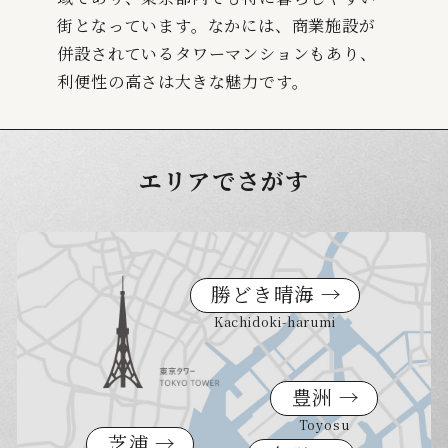
街となっています。なかには、商業施設が
併設されているタワーマンションもあり、
利便性の高さは大きな魅力です。
エリアでさがす
勝どき晴海 →
Kachidoki-harumi
豊洲 →
Toyosu
芝浦 →