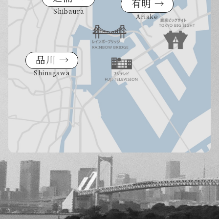
有明 →
Shibaura
Ariake
品川 →
Shinagawa