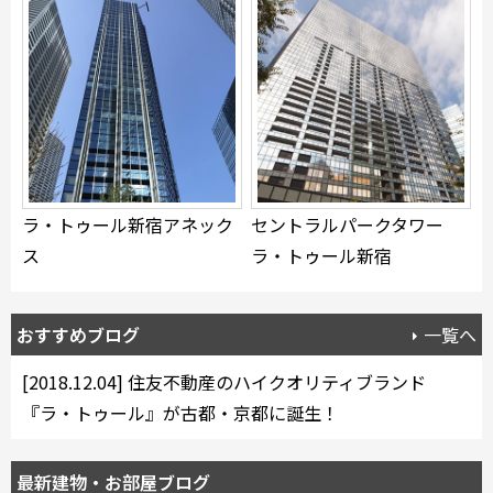
できます
設定あり
検索対象お部屋数
73
ラ・トゥール新宿アネック
セントラルパークタワー
件
ス
ラ・トゥール新宿
お部屋を再検索
おすすめブログ
一覧へ
[2018.12.04]
住友不動産のハイクオリティブランド
『ラ・トゥール』が古都・京都に誕生！
最新建物・お部屋ブログ