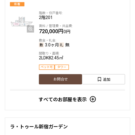
新着
2階
201
720,000円
0円
3.0ヶ月
無
2LDK
82.45㎡
ペット可
タワー
追加
お問合せ
賃料改定
すべてのお部屋を表示
11階
1102
990,000円
0円
ラ・トゥール新宿ガーデン