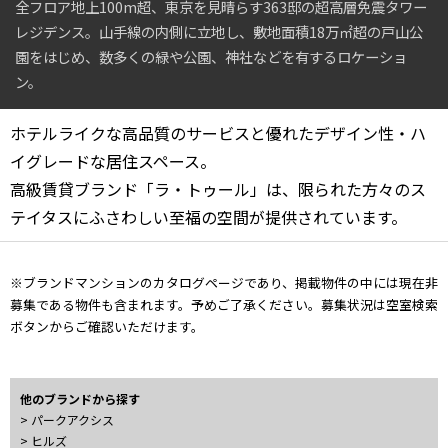
全フロア地上100m超、東京を見晴らす363邸の超高層免震タワー
4LDK〜
レジデンス。山手線の内側に立地し、敷地面積18万㎡超の戸山公
園をはじめ、数多くの緑や公園、神社などを有するロケーショ
専有面積
ン。
〜
ホテルライクな高品質のサービスと優れたデザイン性・ハ
イグレードな居住スペース。
高級賃貸ブランド「ラ・トゥール」は、限られた方々のス
築年数
テイタスにふさわしい至福の空間が提供されています。
指定なし
新築
1年以内
3年以内
5年以内
10年以内
※ブランドマンションのカタログページであり、掲載物件の中には現在非
15年以内
20年以内
募集である物件も含まれます。予めご了承ください。募集状況は空室検索
25年以内
30年以内
ボタンからご確認いただけます。
駅から徒歩
他のブランドから探す
> パークアクシス
指定なし
1分以内
3分以内
5分以内
> ヒルズ