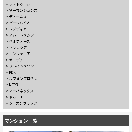
10分以内
15分以内
> ラ・トゥール
> 第一マンションズ
> ディームス
他条件
> パークハビオ
> レジディア
> アパートメンツ
当社限定物件
専任物件
> ベルファース
三井の賃貸物件
> フレンシア
申込無し物件のみ表示
> コンフォリア
ペット可・相談
> ガーデン
楽器可・相談
> プライムメゾン
> KDX
> ルフォンプログレ
入居可能日
> MFPR
> アーバネックス
> ドゥーエ
> シーズンフラッツ
より詳細な絞り込み
マンション一覧
建物施設やお部屋の設備、方位、階数などの絞り込みが