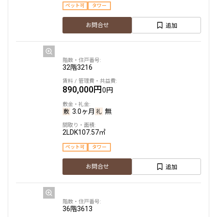
ペット可
タワー
追加
お問合せ
32階
3216
890,000円
0円
3.0ヶ月
無
2LDK
107.57㎡
ペット可
タワー
追加
お問合せ
36階
3613