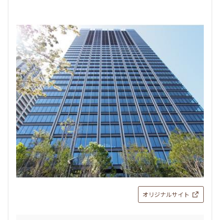
3.0ヶ月
1.0ヶ月
2LDK
90.70㎡
ペット可
タワー
追加
お問合せ
オリジナルサイト