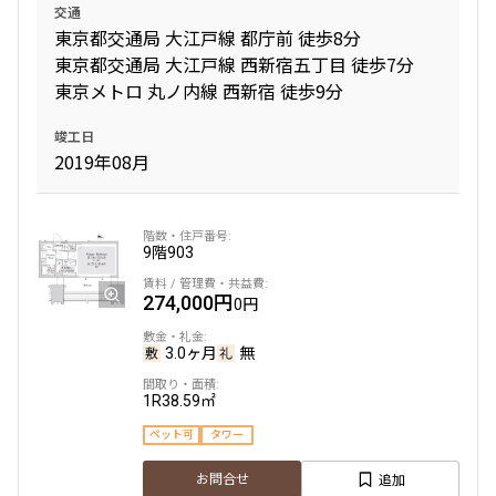
交通
東京都交通局 大江戸線 都庁前 徒歩8分
東京都交通局 大江戸線 西新宿五丁目 徒歩7分
東京メトロ 丸ノ内線 西新宿 徒歩9分
竣工日
2019年08月
9階
903
274,000円
0円
3.0ヶ月
無
1R
38.59㎡
ペット可
タワー
追加
お問合せ