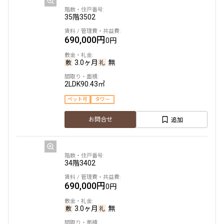
35階
3502
690,000円
0円
3.0ヶ月
無
2LDK
90.43㎡
ペット可
タワー
追加
お問合せ
34階
3402
690,000円
0円
3.0ヶ月
無