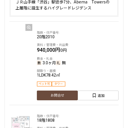
ＪＲ山手線「渋谷」駅徒歩7分、Abema Towersの
上層階に誕生するハイグレードレジデンス
20階
2010
940,000円
0円
3.0ヶ月
無
1LDK
78.42㎡
ペット可
タワー
追加
お問合せ
18階
1808