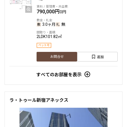
790,000円
0円
3.0ヶ月
無
2LDK
101.82㎡
ペット可
追加
お問合せ
すべてのお部屋を表示
ラ・トゥール新宿アネックス