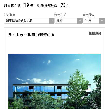
19
73
対象物件数
棟
対象お部屋数
件
並び替え
表示形式
表示件数
賃料改定
ラ・トゥール目白御留山Ａ