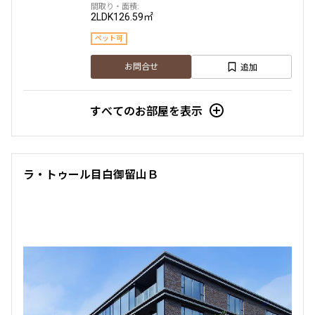
2LDK
126.59㎡
ペット可
追加
お問合せ
すべてのお部屋を表示
ラ・トゥール目白御留山Ｂ