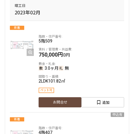
竣工日
2023年02月
新着
5階
509
750,000円
0円
3.0ヶ月
無
2LDK
101.82㎡
ペット可
追加
お問合せ
申込有
新着
4階
407