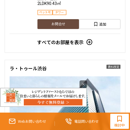
2LDK
90.43㎡
ペット可
タワー
追加
お問合せ
すべてのお部屋を表示
賃料改定
ラ・トゥール渋谷
×
9:30~18:00（水曜定休）
Webお問い合わせ
電話問い合わせ
検討中