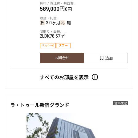
589,000円
0円
3.0ヶ月
無
2LDK
78.57㎡
ペット可
タワー
追加
お問合せ
すべてのお部屋を表示
賃料改定
ラ・トゥール新宿グランド