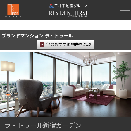
再検索ナビゲーション
検索結果の絞り込み
ブランドマンション ラ・トゥール
賃料
他のおすすめ物件を選ぶ
〜
管理費/共益費含む
礼金なし
敷金なし
礼金１ヶ月以下
フリーレント付き
間取り
1R〜1K
1DK〜1LDK
ラ・トゥール新宿ガーデン
2LDK
3LDK