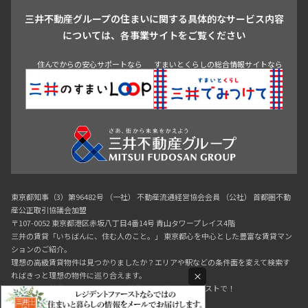
三井不動産グループの住まいに関する具体的なサービス内容
青山
渋谷
東京・大手町
新宿
品川
目黒・中目黒
については、各事業サイトをご覧ください
神田・御茶ノ水・秋葉原
初台・幡ヶ谷・笹塚
住んでからの安心サポートなら
すまいとくらしの総合情報サイトなら
東京都知事（3）第96482号 （一社） 不動産流通経営協会会員 （公社） 首都圏不動
産公正取引協議会加盟
〒107-0052 東京都港区赤坂八丁目4番14号 青山タワープレイス4階
三井の賃貸「いちばんに、住む人のこと。」 東京都心を中心とした豊富な賃貸マン
ションのご紹介。
理想の高級賃貸物件は見つかりましたか？エリアや駅などの条件面を変えて検索す
×
ればきっと理想の物件に巡り合えます。
都心の高級賃貸物件探しは[三井の賃貸]レジデントファーストで！