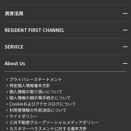
人気エリアから探す
賃貸運営
区から探す
開閉
資産活用
お問い合わせ
駅・沿線から探す
販売マンション
地図から探す
開閉
RESIDENT FIRST CHANNEL
お問い合わせ
キーワードから探す
NEWS
開閉
SERVICE
新着情報から探す
マンションレポート
ニュースから探す
営業窓口
商店街のある暮らし
開閉
About Us
新着募集情報
会員ページ
住まいのコラム
レジデントファーストについて
RESIDENT FIRST MEMBERS登録
RESIDENT FIRST MEMBERS登録
こだわりから探す
プライバシーステートメント
会社情報
ご入居・提携サービス
特定個人情報基本方針
こだわり一覧
事業案内
個人情報の取り扱いについて
お部屋探しからご契約まで
プレミアムマンション
個人情報の開示等手続きについて
採用情報
よくあるご質問
Cookieおよびアクセスログについて
新築
ニュースリリース
社宅紹介
利用者情報の外部送信について
当社限定（港区・渋谷区）
サイトポリシー
お問い合わせ
【仲介会社様向け】当社仲介事業部取り扱い物件入居申込
三井不動産グループソーシャルメディアポリシー
当社限定（港区・渋谷区以外）
カスタマーハラスメントに対する基本方針