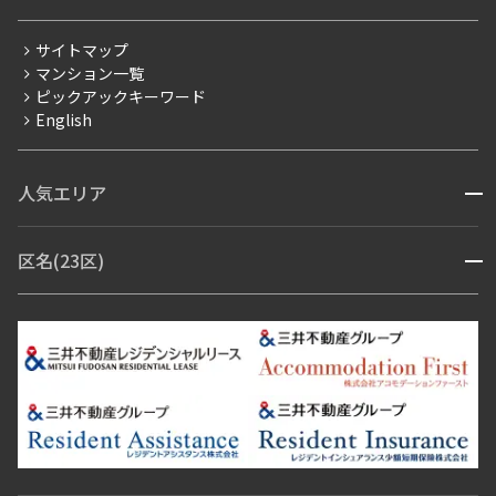
三井不動産企画
分譲賃貸
サイトマップ
賃料改定
マンション一覧
ピックアックキーワード
フリーレント
English
ペット可
コンシェルジュ付き
人気エリア
開閉
ブランドマンション
赤坂・六本木
広尾・麻布・麻布十番
虎ノ門・麻布台
区名(23区)
開閉
青山・表参道・原宿
白金・目黒
高輪・五反田・大崎
恵比寿・代官山・中目黒
渋谷・松濤・代々木上原
番町・四谷・九段
港区
渋谷区
中央区
新宿区
文京区
千代田区
目黒区
日本橋・銀座
市ヶ谷・神楽坂・飯田橋
三田・芝・浜松町
品川区
世田谷区
大田区
江東区
台東区
墨田区
中野区
芝浦・汐留・品川
月島・勝どき・豊洲
本郷・春日・小石川
豊島区
杉並区
板橋区
北区
練馬区
荒川区
足立区
新宿・代々木
目白・高田馬場・早稲田
中野・荻窪
葛飾区
江戸川区
池尻大橋・三軒茶屋
祐天寺・学芸大学・自由が丘
駒沢・用賀・二子玉川
成城・砧
池袋・板橋・王子
戸越・大井・蒲田