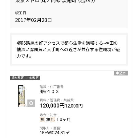
東京メトロ 丸ノ内線 淡路町 徒歩4分
竣工日
2017年02月28日
4駅6路線の好アクセスで都心生活を満喫する-神田の
懐深い雰囲気と大手町への近さが共存する住環境が魅
力です。
申込有
賃料改定
礼金改定
4階
４０３
120,000円
12,000円
無
1.0ヶ月
1K+WIC
24.81㎡