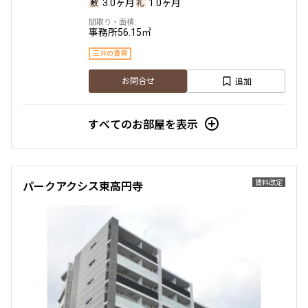
3.0ヶ月
1.0ヶ月
事務所
56.15㎡
三井の賃貸
追加
お問合せ
すべてのお部屋を表示
賃料改定
パークアクシス東高円寺