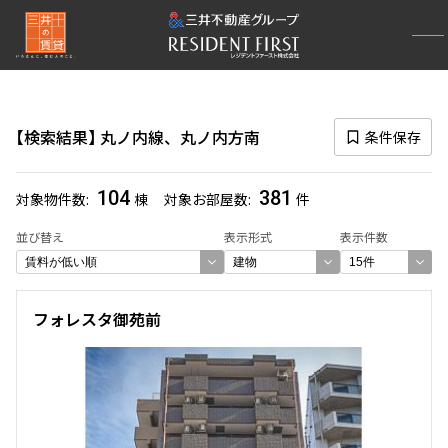
再検索ナビゲーション
路線図一覧
検索結果
丸ノ内線、丸ノ内方南
条件保存
選択中の路線
丸ノ内線
(364)
104
381
対象物件数
棟
対象お部屋数
件
丸ノ内方南
(24)
並び替え
表示形式
表示件数
一覧から選び直す
選び方を変更する
フォレスタ御苑前
検索対象お部屋数
381
件