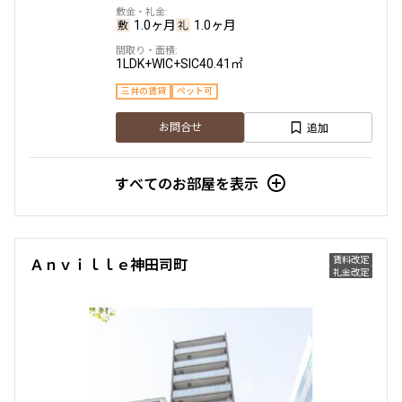
1.0ヶ月
1.0ヶ月
1LDK+WIC+SIC
40.41㎡
三井の賃貸
ペット可
追加
お問合せ
すべてのお部屋を表示
賃料改定
Ａｎｖｉｌｌｅ神田司町
礼金改定