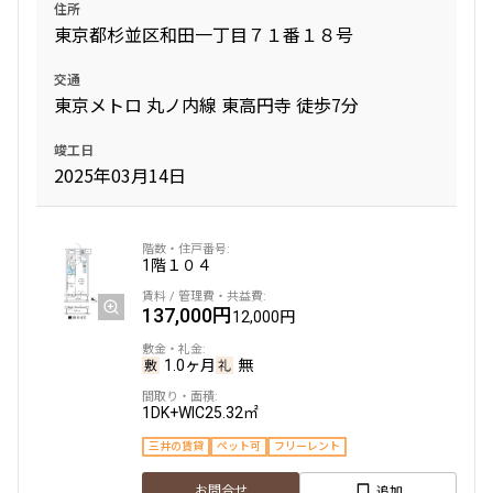
住所
東京都杉並区和田一丁目７１番１８号
交通
東京メトロ 丸ノ内線 東高円寺 徒歩7分
竣工日
2025年03月14日
1階
１０４
137,000円
12,000円
1.0ヶ月
無
1DK+WIC
25.32㎡
三井の賃貸
ペット可
フリーレント
追加
お問合せ