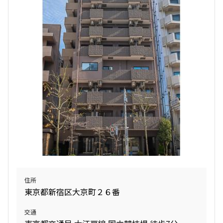
お部屋を再検索
検索結果の絞り込み
賃料
〜
管理費/共益費含む
礼金なし
敷金なし
礼金１ヶ月以下
フリーレント付き
住所
間取り
東京都新宿区大京町２６番
1R〜1K
1DK〜1LDK
交通
2LDK
3LDK