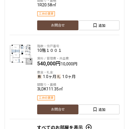
できます
1R
20.58㎡
三井の賃貸
設定する
追加
お問合せ
検索対象お部屋数
10階
１００１
381
件
540,000円
10,000円
お部屋を再検索
1.0ヶ月
1.0ヶ月
3LDK
111.35㎡
三井の賃貸
追加
お問合せ
すべてのお部屋を表示