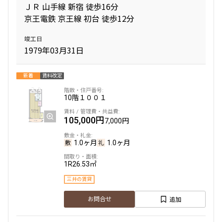
ＪＲ 山手線 新宿 徒歩16分
京王電鉄 京王線 初台 徒歩12分
竣工日
1979年03月31日
新着
賃料改定
10階
１００１
105,000円
7,000円
1.0ヶ月
1.0ヶ月
1R
26.53㎡
三井の賃貸
追加
お問合せ