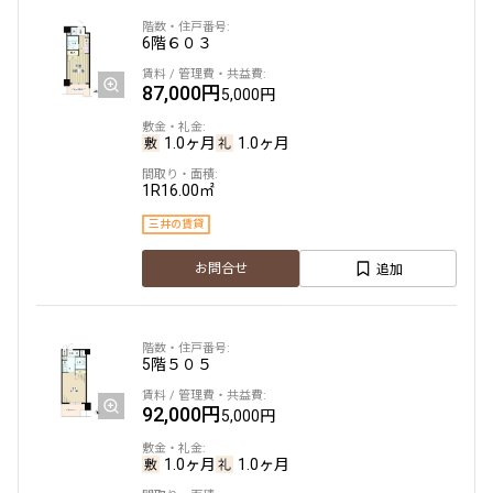
10分以内
15分以内
6階
６０３
他条件
87,000円
5,000円
当社限定物件
1.0ヶ月
1.0ヶ月
専任物件
三井の賃貸物件
1R
16.00㎡
申込無し物件のみ表示
ペット可・相談
三井の賃貸
楽器可・相談
追加
お問合せ
入居可能日
5階
５０５
92,000円
5,000円
より詳細な絞り込み
1.0ヶ月
1.0ヶ月
建物施設やお部屋の設備、方位、階数などの絞り込みが