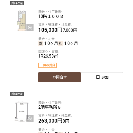
賃料改定
10階
１００８
105,000円
7,000円
1.0ヶ月
1.0ヶ月
1R
26.53㎡
三井の賃貸
追加
お問合せ
賃料改定
2階
事務所８
263,000円
0円