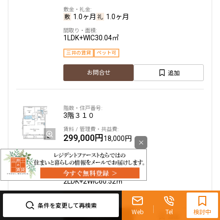
1.0ヶ月
1.0ヶ月
1LDK+WIC
30.04㎡
三井の賃貸
ペット可
追加
お問合せ
3階
３１０
299,000円
18,000円
×
1.0ヶ月
1.0ヶ月
2LDK+2WIC
60.52㎡
0120-321-719
三井の賃貸
ペット可
9:30~18:00（水曜定休）
条件を変更して再検索
Web
Tel
検討中
追加
お問合せ