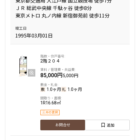
東京都交通局 大江戸線 国立競技場 徒歩7分
4LDK〜
ＪＲ 総武中央線 千駄ヶ谷 徒歩8分
東京メトロ 丸ノ内線 新宿御苑前 徒歩11分
専有面積
竣工日
1995年03月01日
〜
築年数
2階
２０４
指定なし
新築
85,000円
5,000円
1年以内
3年以内
5年以内
10年以内
1.0ヶ月
1.0ヶ月
15年以内
20年以内
25年以内
30年以内
1R
16.68㎡
三井の賃貸
駅から徒歩
追加
お問合せ
指定なし
1分以内
3分以内
5分以内