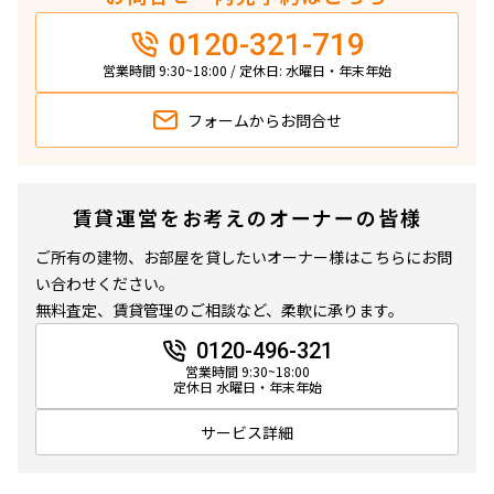
1LDK+SIC
35.09㎡
0120-321-719
2LDK+WIC+SIC
50.71㎡
新築
三井の賃貸
フリーレント
営業時間 9:30~18:00 / 定休日: 水曜日・年末年始
新築
三井の賃貸
駅近
フリーレント
追加
お問合せ
追加
フォームから
お問合せ
お問合せ
9階
９０３
賃貸運営をお考えのオーナーの皆様
193,000円
ご所有の建物、お部屋を貸したいオーナー様はこちらにお問
14,000円
い合わせください。
1.0ヶ月
無
無料査定、賃貸管理のご相談など、柔軟に承ります。
0120-496-321
1LDK+SIC
35.09㎡
営業時間 9:30~18:00
定休日 水曜日・年末年始
新築
三井の賃貸
フリーレント
サービス詳細
追加
お問合せ