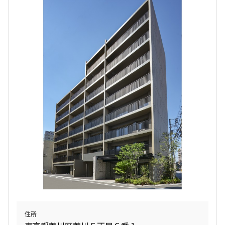
追加
お問合せ
5階
502
164,000円
15,000円
1.0ヶ月
無
1LDK+WIC
33.02㎡
新築
三井の賃貸
フリーレント
追加
お問合せ
5階
501
住所