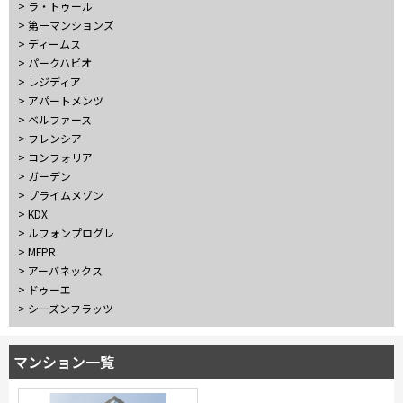
> ラ・トゥール
10分以内
15分以内
> 第一マンションズ
> ディームス
> パークハビオ
他条件
> レジディア
> アパートメンツ
当社限定物件
> ベルファース
専任物件
> フレンシア
三井の賃貸物件
> コンフォリア
申込無し物件のみ表示
ペット可・相談
> ガーデン
楽器可・相談
> プライムメゾン
> KDX
> ルフォンプログレ
入居可能日
> MFPR
> アーバネックス
> ドゥーエ
> シーズンフラッツ
より詳細な絞り込み
マンション一覧
建物施設やお部屋の設備、方位、階数などの絞り込みが