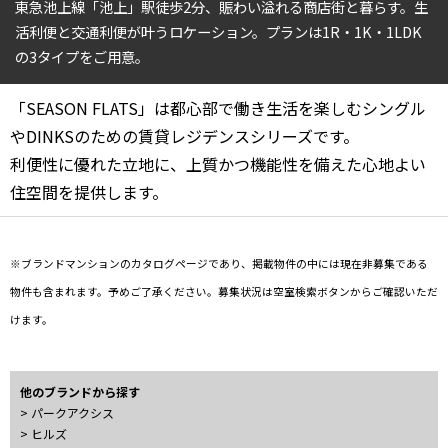
東急池上線「池上」駅徒歩2分、賑わい溢れる商店街と暮らす。生
4LDK〜
活利便と交通利便が叶うロケーション。プランは1R・1K・1LDK
の3タイプをご用意。
専有面積
「SEASON FLATS」は都心部で働き生活を楽しむシングル
〜
やDINKSのための賃貸レジデンスシリーズです。
利便性に優れた立地に、上質かつ機能性を備えた心地よい
住空間を提供します。
築年数
指定なし
新築
1年以内
3年以内
※ブランドマンションのカタログページであり、掲載物件の中には現在非募集である
5年以内
10年以内
物件も含まれます。予めご了承ください。募集状況は空室検索ボタンからご確認いただ
15年以内
20年以内
25年以内
30年以内
けます。
駅から徒歩
他のブランドから探す
> パークアクシス
指定なし
1分以内
> ヒルズ
3分以内
5分以内