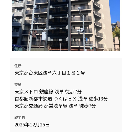
1.0ヶ月
無
1LDK+WIC+SIC
31.33㎡
新築
三井の賃貸
駅近
フリーレント
追加
お問合せ
住所
6階
６０３
東京都台東区浅草六丁目１番１号
163,000円
14,000円
交通
東京メトロ 銀座線 浅草 徒歩7分
1.0ヶ月
無
首都圏新都市鉄道 つくばＥＸ 浅草 徒歩13分
東京都交通局 都営浅草線 浅草 徒歩7分
1LDK+WIC+SIC
31.33㎡
竣工日
新築
三井の賃貸
駅近
フリーレント
2025年12月25日
追加
お問合せ