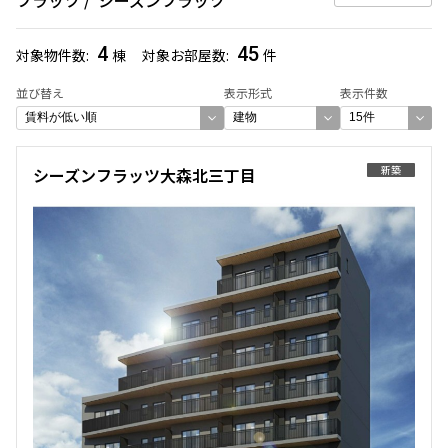
4
45
対象物件数
棟
対象お部屋数
件
並び替え
表示形式
表示件数
新築
シーズンフラッツ大森北三丁目