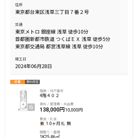
2階
202
住所
東京都台東区浅草三丁目７番２号
159,000円
15,000円
交通
東京メトロ 銀座線 浅草 徒歩10分
1.0ヶ月
無
首都圏新都市鉄道 つくばＥＸ 浅草 徒歩5分
1LDK+WIC
33.02㎡
東京都交通局 都営浅草線 浅草 徒歩10分
新築
三井の賃貸
フリーレント
竣工日
2024年06月28日
追加
お問合せ
新着
賃料改定
3階
303
4階
４０２
161,000円
15,000円
138,000円
10,000円
1.0ヶ月
無
1.0ヶ月
無
1LDK+WIC+SIC
32.18㎡
1K
25.46㎡