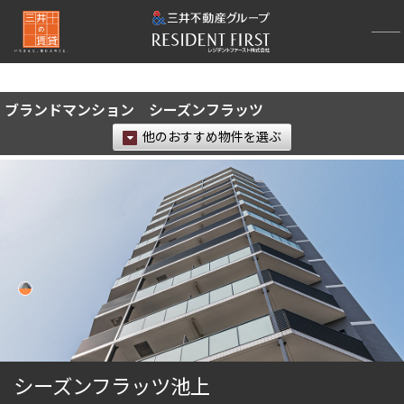
再検索ナビゲーション
検索結果の絞り込み
ブランドマンション シーズンフラッツ
賃料
他のおすすめ物件を選ぶ
〜
管理費/共益費含む
礼金なし
敷金なし
礼金１ヶ月以下
フリーレント付き
間取り
1R〜1K
1DK〜1LDK
シーズンフラッツ池上
2LDK
3LDK