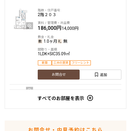
2階
２０３
7階
７０４
186,000円
14,000円
237,000円
18,000円
1.0ヶ月
無
1.0ヶ月
無
1LDK+SIC
35.09㎡
2LDK+WIC
50.80㎡
新築
三井の賃貸
フリーレント
新築
三井の賃貸
駅近
フリーレント
追加
お問合せ
追加
お問合せ
すべてのお部屋を表示
6階
６０３
8階
８０１
190,000円
14,000円
240,000円
18,000円
1.0ヶ月
無
お問合せ・内見予約はこちら
1.0ヶ月
無