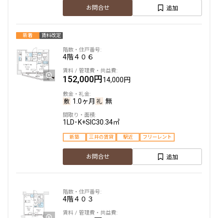
追加
お問合せ
追加
お問合せ
新着
賃料改定
7階
702
4階
４０６
166,000円
15,000円
152,000円
14,000円
1.0ヶ月
無
1.0ヶ月
無
1LDK+WIC
33.02㎡
1LD･K+SIC
30.34㎡
新築
三井の賃貸
フリーレント
新築
三井の賃貸
駅近
フリーレント
追加
お問合せ
追加
お問合せ
7階
701
4階
４０３
167,000円
15,000円