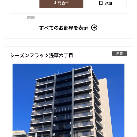
追加
お問合せ
すべてのお部屋を表示
5階
５０２
162,000円
14,000円
新築
シーズンフラッツ浅草六丁目
1.0ヶ月
無
1LDK+WIC+SIC
31.33㎡
新築
三井の賃貸
駅近
フリーレント
追加
お問合せ
6階
６０２
163,000円
14,000円