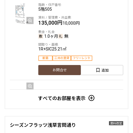
5階
505
135,000円
10,000円
1.0ヶ月
無
1R+SIC
25.21㎡
新築
三井の賃貸
フリーレント
追加
お問合せ
7階
704
すべてのお部屋を表示
139,000円
10,000円
1.0ヶ月
無
賃料改定
シーズンフラッツ浅草言問通り