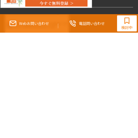
青山・表参道・原宿
白金・目黒
高輪・五反田・大崎
10階
１００１
恵比寿・代官山・中目黒
渋谷・松濤・代々木上原
番町・四谷・九段
港区
渋谷区
中央区
新宿区
文京区
千代田区
目黒区
9:30~18:00（水曜定休）
219,000円
14,000円
日本橋・銀座
市ヶ谷・神楽坂・飯田橋
三田・芝・浜松町
品川区
世田谷区
大田区
江東区
台東区
墨田区
中野区
Webお問い合わせ
電話問い合わせ
芝浦・汐留・品川
月島・勝どき・豊洲
本郷・春日・小石川
検討中
豊島区
杉並区
板橋区
北区
練馬区
荒川区
足立区
1.0ヶ月
無
新宿・代々木
目白・高田馬場・早稲田
中野・荻窪
葛飾区
江戸川区
池尻大橋・三軒茶屋
祐天寺・学芸大学・自由が丘
1LDK+WIC+SIC
40.56㎡
駒沢・用賀・二子玉川
成城・砧
池袋・板橋・王子
新築
三井の賃貸
フリーレント
戸越・大井・蒲田
追加
お問合せ
三井不動産グループの住まいに関する具体的なサービス内容
青山
渋谷
東京・大手町
新宿
品川
目黒・中目黒
については、各事業サイトをご覧ください
神田・御茶ノ水・秋葉原
初台・幡ヶ谷・笹塚
住んでからの安心サポートなら
12階
１２０１
226,000円
14,000円
すまいとくらしの総合情報サイトなら
1.0ヶ月
無
1LDK+WIC+SIC
40.56㎡