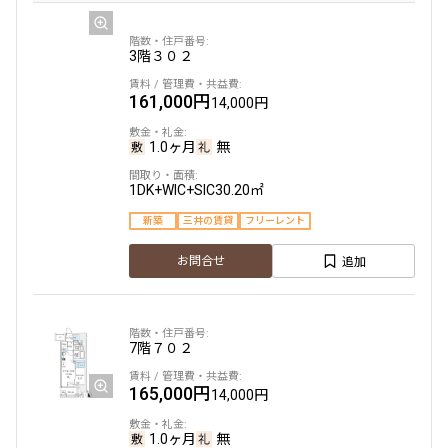
3階
３０２
2階
２０５
161,000円
14,000円
229,000円
18,000円
1.0ヶ月
無
1.0ヶ月
無
1DK+WIC+SIC
30.20㎡
2LDK+WIC+SIC
50.76㎡
新築
三井の賃貸
フリーレント
新築
三井の賃貸
駅近
フリーレント
追加
お問合せ
追加
お問合せ
7階
７０２
2階
２０１
165,000円
14,000円
230,000円
18,000円
1.0ヶ月
無