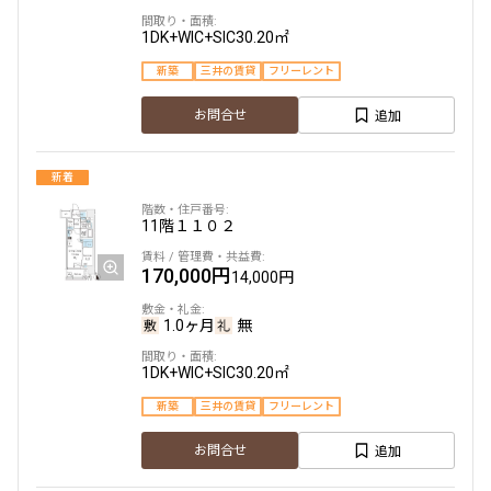
1.0ヶ月
無
1DK+WIC+SIC
30.20㎡
2LDK+WIC+SIC
50.71㎡
新築
三井の賃貸
フリーレント
新築
三井の賃貸
駅近
フリーレント
追加
お問合せ
追加
お問合せ
新着
11階
１１０２
3階
３０４
170,000円
14,000円
230,000円
18,000円
1.0ヶ月
無
1.0ヶ月
無
1DK+WIC+SIC
30.20㎡
2LDK+WIC
50.80㎡
新築
三井の賃貸
フリーレント
新築
三井の賃貸
駅近
フリーレント
追加
お問合せ
追加
お問合せ