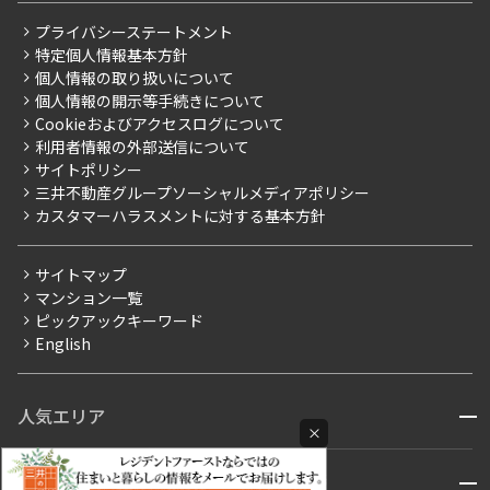
1LDK+SIC
35.09㎡
レジデントファーストについて
RESIDENT FIRST MEMBERS登録
RESIDENT FIRST MEMBERS登録
こだわりから探す
プライバシーステートメント
会社情報
ご入居・提携サービス
新築
三井の賃貸
フリーレント
特定個人情報基本方針
こだわり一覧
事業案内
個人情報の取り扱いについて
お部屋探しからご契約まで
追加
お問合せ
プレミアムマンション
個人情報の開示等手続きについて
採用情報
よくあるご質問
Cookieおよびアクセスログについて
新築
ニュースリリース
社宅紹介
利用者情報の外部送信について
当社限定（港区・渋谷区）
サイトポリシー
お問い合わせ
【仲介会社様向け】当社仲介事業部取り扱い物件入居申込
6階
６０１
三井不動産グループソーシャルメディアポリシー
当社限定（港区・渋谷区以外）
カスタマーハラスメントに対する基本方針
三井不動産企画
214,000円
14,000円
分譲賃貸
サイトマップ
1.0ヶ月
無
賃料改定
マンション一覧
ピックアックキーワード
フリーレント
1LDK+WIC+SIC
40.56㎡
English
ペット可
新築
三井の賃貸
フリーレント
コンシェルジュ付き
追加
お問合せ
人気エリア
開閉
ブランドマンション
×
赤坂・六本木
広尾・麻布・麻布十番
虎ノ門・麻布台
区名(23区)
開閉