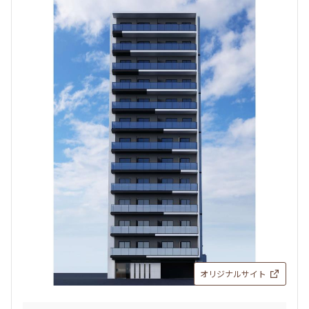
1R+SIC
25.21㎡
新築
三井の賃貸
フリーレント
追加
お問合せ
2階
203
158,000円
15,000円
1.0ヶ月
無
1LDK+WIC+SIC
32.18㎡
新築
三井の賃貸
フリーレント
追加
お問合せ
オリジナルサイト