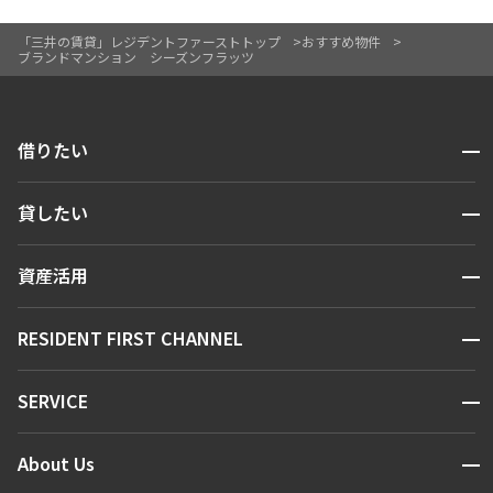
2階
２０１
「三井の賃貸」レジデントファーストトップ
おすすめ物件
ブランドマンション シーズンフラッツ
210,000円
14,000円
1.0ヶ月
無
開閉
借りたい
1LDK+WIC+SIC
40.56㎡
検索する
開閉
貸したい
新築
三井の賃貸
フリーレント
人気エリアから探す
賃貸運営
追加
区から探す
お問合せ
開閉
資産活用
お問い合わせ
駅・沿線から探す
販売マンション
地図から探す
開閉
RESIDENT FIRST CHANNEL
お問い合わせ
キーワードから探す
13階
１３０３
NEWS
開閉
SERVICE
211,000円
新着情報から探す
14,000円
マンションレポート
ニュースから探す
営業窓口
商店街のある暮らし
1.0ヶ月
無
開閉
About Us
新着募集情報
会員ページ
住まいのコラム