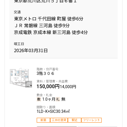
東京都荒川区荒川５丁目６番１
165,000円
15,000円
交通
東京メトロ 千代田線 町屋 徒歩6分
1.0ヶ月
無
ＪＲ 常磐線 三河島 徒歩9分
1LDK+WIC
33.02㎡
京成電鉄 京成本線 新三河島 徒歩4分
新築
三井の賃貸
フリーレント
竣工日
2026年03月31日
追加
お問合せ
3階
３０６
7階
703
150,000円
165,000円
14,000円
15,000円
1.0ヶ月
無
1.0ヶ月
無
1LD･K+SIC
30.34㎡
1LDK+WIC+SIC
32.18㎡
新築
三井の賃貸
駅近
フリーレント
新築
三井の賃貸
フリーレント