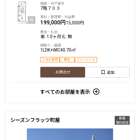
7階
７０３
163,000円
15,000円
199,000円
15,000円
1.0ヶ月
無
1.0ヶ月
無
1LDK+WIC+SIC
32.18㎡
新築
三井の賃貸
フリーレント
1LDK+WIC
40.70㎡
三井の賃貸
駅近
フリーレント
追加
お問合せ
追加
お問合せ
3階
301
すべてのお部屋を表示
163,000円
15,000円
1.0ヶ月
無
新築
シーズンフラッツ町屋
賃料改定
1LDK+WIC
33.02㎡
新築
三井の賃貸
フリーレント