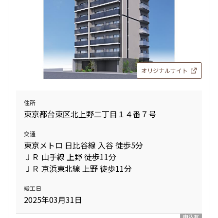
1.0ヶ月
無
11階
１１０１
2LDK
43.50㎡
新築
三井の賃貸
フリーレント
239,000円
18,000円
オリジナルサイト
追加
お問合せ
1.0ヶ月
無
2LDK+WIC+SIC
40.86㎡
賃料改定
住所
東京都台東区北上野二丁目１４番７号
新築
三井の賃貸
フリーレント
3階
３０１
追加
お問合せ
交通
175,000円
15,000円
東京メトロ 日比谷線 入谷 徒歩5分
ＪＲ 山手線 上野 徒歩11分
1.0ヶ月
無
ＪＲ 京浜東北線 上野 徒歩11分
11階
１１０２
1LDK
31.30㎡
竣工日
239,000円
18,000円
2025年03月31日
新築
三井の賃貸
フリーレント
1.0ヶ月
無
申込有