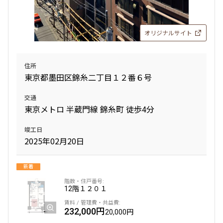
197,000円
15,000円
オリジナルサイト
1.0ヶ月
無
1LDK
31.30㎡
住所
東京都墨田区錦糸二丁目１２番６号
新築
三井の賃貸
フリーレント
追加
お問合せ
交通
東京メトロ 半蔵門線 錦糸町 徒歩4分
賃料改定
竣工日
2025年02月20日
12階
１２０２
197,000円
新着
15,000円
12階
１２０１
1.0ヶ月
無
232,000円
1LDK
31.11㎡
20,000円