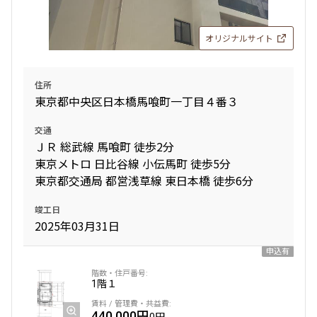
1.0ヶ月
無
追加
お問合せ
オリジナルサイト
2DK+SIC
30.36㎡
新築
三井の賃貸
フリーレント
6階
６０４
住所
東京都中央区日本橋馬喰町一丁目４番３
追加
お問合せ
239,000円
20,000円
交通
新着
賃料改定
ＪＲ 総武線 馬喰町 徒歩2分
1.0ヶ月
無
東京メトロ 日比谷線 小伝馬町 徒歩5分
8階
８０４
2LDK
43.50㎡
東京都交通局 都営浅草線 東日本橋 徒歩6分
新築
三井の賃貸
フリーレント
168,000円
12,000円
竣工日
2025年03月31日
追加
お問合せ
1.0ヶ月
無
申込有
1LDK+WIC+SIC
27.23㎡
1階
１
4階
新築
４０４
三井の賃貸
フリーレント
440,000円
追加
お問合せ
0円