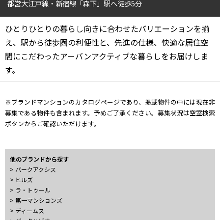
都営大江戸線・新宿線「森下」駅へ徒歩5分
4LDK〜
ひとりひとりの暮らし向きに合わせたバリエーションを揃
専有面積
え、駅から徒歩圏の利便性と、先進の仕様、快適な居住空
間にこだわったアーバンアクティブな暮らしをお届けしま
〜
す。
築年数
※ブランドマンションのカタログページであり、掲載物件の中には現在非
募集である物件も含まれます。予めご了承ください。募集状況は空室検索
指定なし
新築
ボタンからご確認いただけます。
1年以内
3年以内
5年以内
10年以内
15年以内
20年以内
25年以内
30年以内
他のブランドから探す
> パークアクシス
> ヒルズ
駅から徒歩
> ラ・トゥール
> 第一マンションズ
指定なし
1分以内
> ディームス
3分以内
5分以内