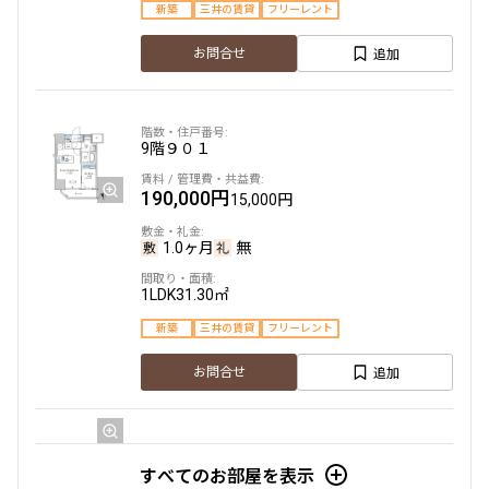
新築
三井の賃貸
フリーレント
1.0ヶ月
無
追加
お問合せ
2DK+SIC
30.36㎡
新築
三井の賃貸
フリーレント
9階
９０１
追加
お問合せ
190,000円
15,000円
新着
賃料改定
1.0ヶ月
無
7階
７０４
1LDK
31.30㎡
163,000円
12,000円
新築
三井の賃貸
フリーレント
1.0ヶ月
無
追加
お問合せ
1LDK+WIC+SIC
27.23㎡
新築
三井の賃貸
フリーレント
7階
７０４
すべてのお部屋を表示