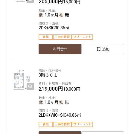
205,000円
15,000円
1.0ヶ月
無
2DK+SIC
30.36㎡
新築
三井の賃貸
フリーレント
追加
お問合せ
3階
３０１
219,000円
18,000円
1.0ヶ月
無
2LDK+WIC+SIC
40.86㎡
新築
三井の賃貸
フリーレント