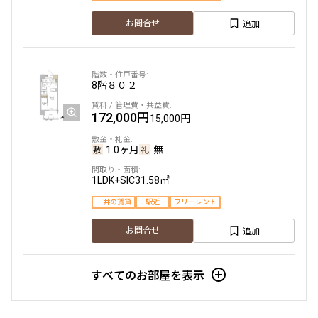
新築
三井の賃貸
フリーレント
追加
お問合せ
追加
お問合せ
8階
８０２
2階
２０２
172,000円
15,000円
174,000円
15,000円
1.0ヶ月
無
1.0ヶ月
無
1LDK+SIC
31.58㎡
1LDK
31.11㎡
三井の賃貸
駅近
フリーレント
新築
三井の賃貸
フリーレント
追加
お問合せ
追加
お問合せ
すべてのお部屋を表示