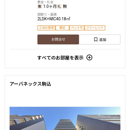
新築
三井の賃貸
フリーレント
1.0ヶ月
無
追加
お問合せ
2LDK+WIC
40.18㎡
三井の賃貸
駅近
ペット可
フリーレント
賃料改定
追加
お問合せ
12階
１２０３
252,000円
すべてのお部屋を表示
20,000円
1.0ヶ月
無
2LDK
43.50㎡
アーバネックス駒込
新築
三井の賃貸
フリーレント
追加
お問合せ
12階
１２０４