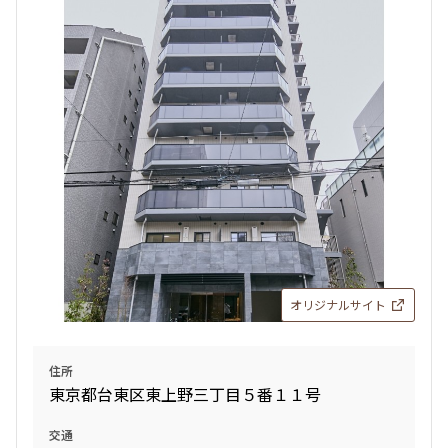
追加
お問合せ
5階
５０４
158,000円
12,000円
1.0ヶ月
無
1LDK+WIC+SIC
27.23㎡
新築
三井の賃貸
フリーレント
追加
お問合せ
オリジナルサイト
新着
住所
東京都台東区東上野三丁目５番１１号
6階
６０１
交通
225,000円
18,000円