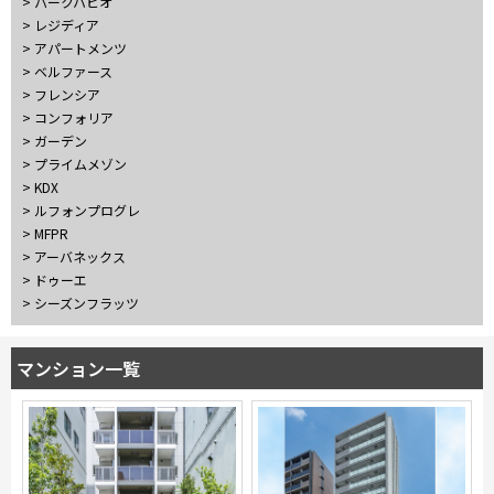
> パークハビオ
10分以内
15分以内
> レジディア
> アパートメンツ
> ベルファース
他条件
> フレンシア
> コンフォリア
当社限定物件
> ガーデン
専任物件
> プライムメゾン
三井の賃貸物件
> KDX
申込無し物件のみ表示
> ルフォンプログレ
ペット可・相談
> MFPR
楽器可・相談
> アーバネックス
> ドゥーエ
> シーズンフラッツ
入居可能日
マンション一覧
より詳細な絞り込み
建物施設やお部屋の設備、方位、階数などの絞り込みが