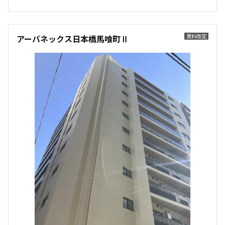
追加
お問合せ
240,000円
20,000円
1.0ヶ月
無
賃料改定
アーバネックス日本橋馬喰町Ⅱ
8階
８０２
2LDK
43.50㎡
230,000円
18,000円
新築
三井の賃貸
1.0ヶ月
無
追加
お問合せ
2LDK+SIC
40.32㎡
新築
三井の賃貸
フリーレント
7階
７０１
追加
お問合せ
185,000円
15,000円
1.0ヶ月
無
8階
８０３
1LDK
31.30㎡
190,000円
15,000円
新築
三井の賃貸