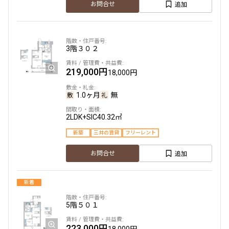
追加
お問合せ
3階
３０２
219,000円
18,000円
1.0ヶ月
無
2LDK+SIC
40.32㎡
新築
三井の賃貸
フリーレント
追加
お問合せ
新着
5階
５０１
223,000円
18,000円