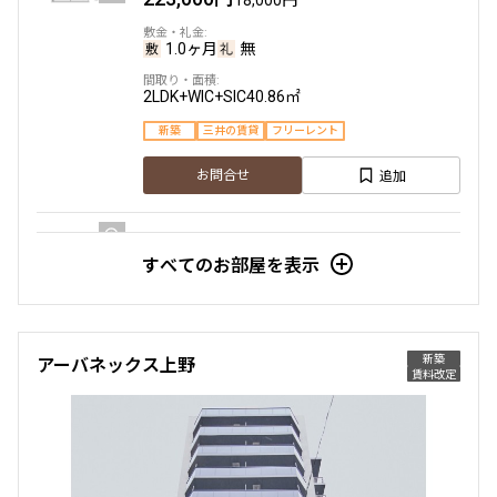
1.0ヶ月
無
2LDK+WIC+SIC
40.86㎡
新築
三井の賃貸
フリーレント
追加
お問合せ
すべてのお部屋を表示
5階
５０３
184,000円
15,000円
新築
アーバネックス上野
1.0ヶ月
無
賃料改定
2DK+SIC
30.36㎡
新築
三井の賃貸
フリーレント