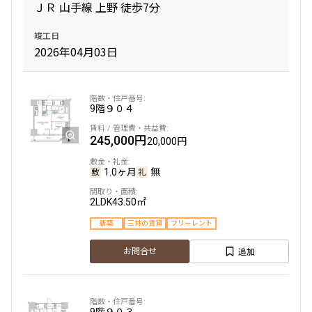
ＪＲ 山手線 上野 徒歩7分
1.0ヶ月
無
竣工日
2026年04月03日
2LDK+WIC+SIC
40.86㎡
新築
三井の賃貸
フリーレント
追加
お問合せ
9階
９０４
245,000円
20,000円
新着
1.0ヶ月
無
6階
６０２
2LDK
43.50㎡
225,000円
18,000円
新築
三井の賃貸
フリーレント
1.0ヶ月
無
追加
お問合せ
2LDK+SIC
40.32㎡
新築
三井の賃貸
フリーレント
9階
９０３