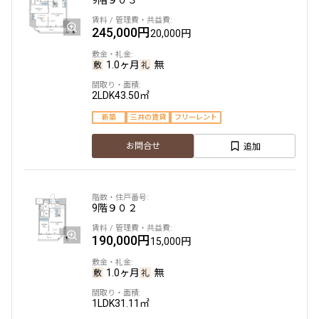
追加
お問合せ
245,000円
20,000円
1.0ヶ月
無
6階
６０３
2LDK
43.50㎡
186,000円
15,000円
新築
三井の賃貸
フリーレント
1.0ヶ月
無
追加
お問合せ
2DK+SIC
30.36㎡
新築
三井の賃貸
フリーレント
9階
９０２
追加
お問合せ
190,000円
15,000円
1.0ヶ月
無
7階
７０３
1LDK
31.11㎡
188,000円
15,000円