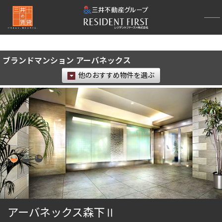
再検索ナビゲーション
検索結果の絞り込み
ブランドマンション アーバネックス
賃料
他のおすすめ物件を選ぶ
〜
管理費/共益費含む
礼金なし
敷金なし
礼金１ヶ月以下
フリーレント付き
間取り
1R〜1K
1DK〜1LDK
アーバネックス森下Ⅱ
2LDK
3LDK