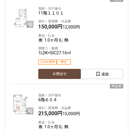
追加
お問合せ
2LDK+SIC
40.32㎡
11階
１１０１
賃料改定
新築
三井の賃貸
フリーレント
150,000円
12,000円
11階
１１０１
追加
お問合せ
1.0ヶ月
無
195,000円
15,000円
1LDK+SIC
27.14㎡
1.0ヶ月
無
8階
８０１
三井の賃貸
駅近
1LDK
31.30㎡
230,000円
18,000円
追加
お問合せ
新築
三井の賃貸
フリーレント
1.0ヶ月
無
申込有
追加
お問合せ
2LDK+WIC+SIC
40.86㎡
6階
６０４
賃料改定
新築
三井の賃貸
フリーレント
215,000円
15,000円
追加
お問合せ
11階
１１０２
1.0ヶ月
無