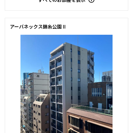
追加
お問合せ
賃料改定
アーバネックス錦糸公園Ⅱ
11階
１１０４
250,000円
20,000円
1.0ヶ月
無
2LDK
43.50㎡
新築
三井の賃貸
フリーレント
追加
お問合せ
賃料改定
12階
１２０１