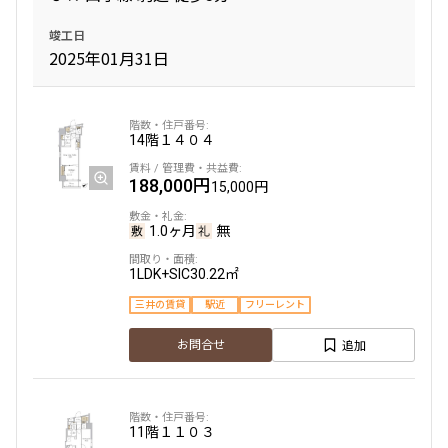
新築
三井の賃貸
フリーレント
竣工日
2025年01月31日
追加
お問合せ
賃料改定
14階
１４０４
13階
１３０２
188,000円
15,000円
200,000円
15,000円
1.0ヶ月
無
1.0ヶ月
無
1LDK+SIC
30.22㎡
1LDK
31.11㎡
三井の賃貸
駅近
フリーレント
新築
三井の賃貸
フリーレント
追加
お問合せ
追加
お問合せ
賃料改定
11階
１１０３