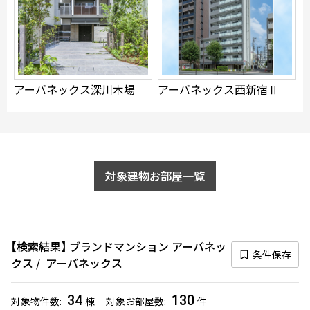
できます
設定あり
アーバネックス深川木場
アーバネックス西新宿Ⅱ
検索対象お部屋数
130
件
お部屋を再検索
対象建物お部屋一覧
検索結果
ブランドマンション アーバネッ
条件保存
クス
アーバネックス
34
130
対象物件数
棟
対象お部屋数
件