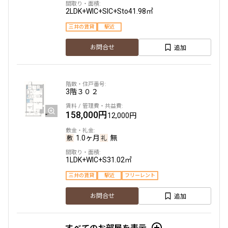
195,000円
15,000円
2LDK+WIC+SIC+Sto
41.98㎡
1.0ヶ月
無
三井の賃貸
駅近
追加
お問合せ
1LDK
31.11㎡
新築
三井の賃貸
フリーレント
追加
お問合せ
3階
３０２
158,000円
賃料改定
12,000円
11階
１１０３
1.0ヶ月
無
250,000円
1LDK+WIC+S
31.02㎡
20,000円
三井の賃貸
駅近
フリーレント
1.0ヶ月
無
追加
お問合せ
2LDK
43.50㎡
新築
三井の賃貸
フリーレント
すべてのお部屋を表示