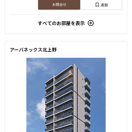
追加
お問合せ
追加
お問合せ
1.0ヶ月
無
2LDK+SIC
40.32㎡
すべてのお部屋を表示
3階
新築
３０４
三井の賃貸
フリーレント
追加
お問合せ
230,000円
20,000円
アーバネックス北上野
1.0ヶ月
無
9階
９０３
2LDK
43.50㎡
新築
三井の賃貸
フリーレント
195,000円
15,000円
追加
お問合せ
1.0ヶ月
無
2DK+SIC
30.36㎡
2階
新築
２０４
三井の賃貸
フリーレント
追加
お問合せ
229,000円
20,000円