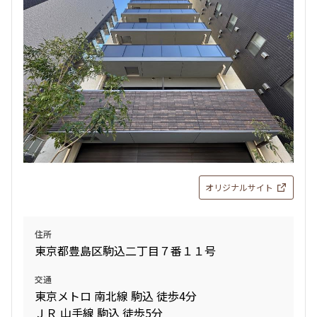
258,000円
20,000円
1.0ヶ月
無
2LDK
43.50㎡
新築
三井の賃貸
フリーレント
追加
お問合せ
賃料改定
オリジナルサイト
13階
１３０１
住所
200,000円
15,000円
東京都豊島区駒込二丁目７番１１号
1.0ヶ月
無
交通
東京メトロ 南北線 駒込 徒歩4分
1LDK
31.30㎡
ＪＲ 山手線 駒込 徒歩5分