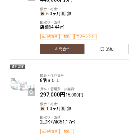
231,000円
20,000円
6.0ヶ月
無
1.0ヶ月
無
9階
９０１
店舗
64.44㎡
2LDK
43.50㎡
三井の賃貸
駅近
フリーレント
新築
三井の賃貸
フリーレント
233,000円
18,000円
追加
お問合せ
追加
お問合せ
1.0ヶ月
無
賃料改定
2LDK+WIC+SIC
40.86㎡
4階
新築
４０２
三井の賃貸
フリーレント
8階
８０１
追加
お問合せ
176,000円
15,000円
297,000円
15,000円
1.0ヶ月
無
1.0ヶ月
無
9階
９０２
1LDK
31.11㎡
2LDK+WIC
51.17㎡
新築
三井の賃貸
フリーレント
233,000円
18,000円
三井の賃貸
駅近