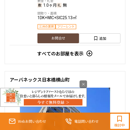
1.0ヶ月
無
1DK+WIC+SIC
25.13㎡
三井の賃貸
フリーレント
追加
お問合せ
すべてのお部屋を表示
6階
６０７
156,000円
10,000円
アーバネックス日本橋横山町
×
1.0ヶ月
無
1DK
25.17㎡
三井の賃貸
9:30~18:00（水曜定休）
Webお問い合わせ
電話問い合わせ
追加
お問合せ
検討中