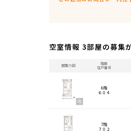
空室情報 3部屋の募集
階数
間取り図
住戸番号
6階
６０４
7階
７０２