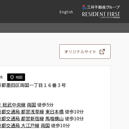
English
オリジナルサイト
地
地図
京都墨田区両国一丁目１６番３号
Ｒ 総武中央線
両国
徒歩5分
京都交通局 都営浅草線
東日本橋
徒歩10分
京都交通局 都営新宿線
馬喰横山
徒歩10分
京都交通局 大江戸線
両国
徒歩10分