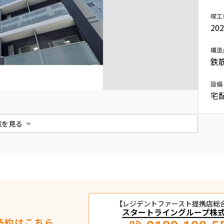
込
新着募集情報
竣工
フリーレント
20
ペット可
構造
コンシェルジュ付き
鉄
ブランドマンション
設備
宅
覧を見る
【レジデントファースト提携店総
スタートライングループ株
予約はこちら