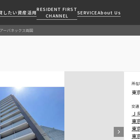
RESIDENT FIRST
貸したい
資産活用
SERVICE
About Us
CHANNEL
アーバネックス両国
検索する
こだわりから探す
レジデントファーストについて
賃貸運営
販売マンション
NEWS
営業窓口
会社情報
お問い合わせ
お問い合わせ
マンションレポート
会員ページ
人気エリアから探す
こだわり一覧
事業案内
商店街のある暮らし
RESIDENT FIRST
区から探す
プレミアムマンション
MEMBERS登録
採用情報
住まいのコラム
駅・沿線から探す
新築
所在
ご入居・提携サービス
東
ニュースリリース
RESIDENT FIRST
地図から探す
当社限定(港区・渋谷区)
MEMBERS登録
お部屋探しからご契約まで
お問い合わせ
キーワードから探す
当社限定(港区・渋谷区以外)
交通
よくあるご質問
Ｊ
三井不動産企画
東
社宅紹介
新着情報から探す
分譲賃貸
東
【仲介会社様向け】当社仲介
東
ニュースから探す
賃料改定
事業部取り扱い物件入居申