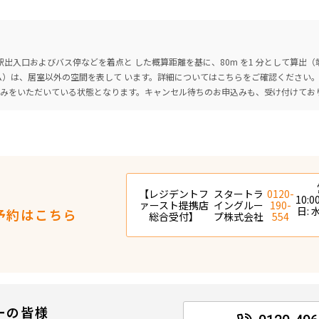
出入口およびバス停などを着点と した概算距離を基に、80m を1 分として算出
ーム）は、居室以外の空間を表して います。詳細については
こちら
をご確認ください
込みをいただいている状態となります。キャンセル待ちのお申込みも、受け付けてお
【レジデントフ
スタートラ
0120-
10:0
ァースト提携店
イングルー
190-
日:
予約はこちら
総合受付】
プ株式会社
554
ーの皆様