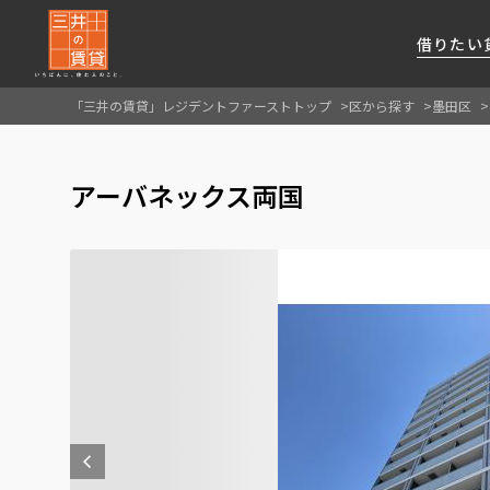
借りたい
「三井の賃貸」レジデントファーストトップ
区から探す
墨田区
About Us
借りたい
貸したい
資産活用
RESIDENT
SERVICE
アーバネックス両国
FIRST CHANNEL
私たちレジデントファーストの思いや
厳選した都心の上質な賃貸マンションを数多
賃貸運営をお考えのオーナー様に
分譲マンションのご購入、売却の
レジデントファーストが提供する
ご提供するサービスをご紹介します
くご提案します
最適なプランをご提案します
ご相談も承ります
各種サービスをご紹介します
新しい住まいと暮らしの探しに関わる
様々な情報を発信します