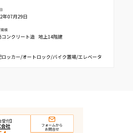
日
22年07月29日
/規模
筋コンクリート造 地上14階建
配ロッカー/オートロック/バイク置場/エレベータ
合受付】
式会社
フォームから
お問合せ