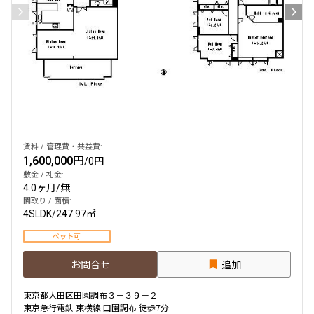
賃料 / 管理費・共益費:
1,600,000円
/
0円
敷金 / 礼金:
4.0ヶ月
/
無
間取り / 面積:
4SLDK
/
247.97㎡
ペット可
お問合せ
追加
東京都大田区田園調布３－３９－２
東京急行電鉄 東横線 田園調布 徒歩7分