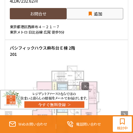
4LDK
/
232.62㎡
お問合せ
追加
東京都港区西麻布４－２１－７
東京メトロ 日比谷線 広尾 徒歩9分
パシフィックハウス麻布台Ｅ棟 2階
201
×
0120-321-856
9:30~18:00（水曜定休）
Webお問い合わせ
電話問い合わせ
検討中