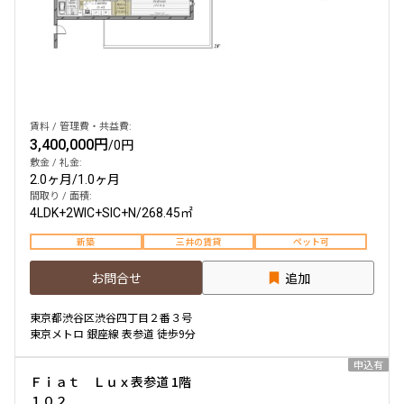
賃料 / 管理費・共益費:
3,400,000円
/
0円
敷金 / 礼金:
2.0ヶ月
/
1.0ヶ月
間取り / 面積:
4LDK+2WIC+SIC+N
/
268.45㎡
新築
三井の賃貸
ペット可
お問合せ
追加
東京都渋谷区渋谷四丁目２番３号
東京メトロ 銀座線 表参道 徒歩9分
申込有
Ｆｉａｔ Ｌｕｘ表参道 1階
１０２