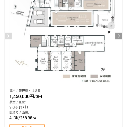
賃料 / 管理費・共益費:
1,450,000円
/
0円
敷金 / 礼金:
3.0ヶ月
/
無
間取り / 面積:
4LDK
/
268.98㎡
ペット可