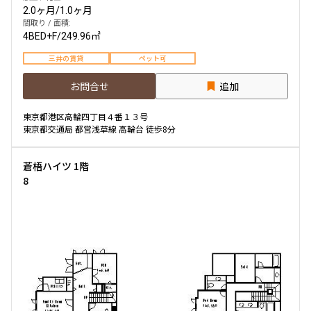
2.0ヶ月
/
1.0ヶ月
間取り / 面積:
4BED+F
/
249.96㎡
三井の賃貸
ペット可
お問合せ
追加
東京都港区高輪四丁目４番１３号
東京都交通局 都営浅草線 高輪台 徒歩8分
蒼梧ハイツ 1階
8