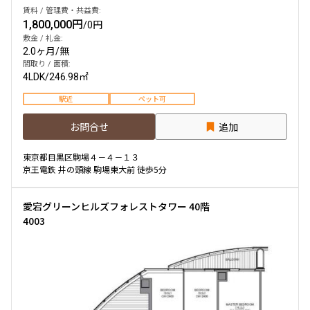
賃料 / 管理費・共益費:
1,800,000円
/
0円
敷金 / 礼金:
2.0ヶ月
/
無
間取り / 面積:
4LDK
/
246.98㎡
駅近
ペット可
お問合せ
追加
東京都目黒区駒場４－４－１３
京王電鉄 井の頭線 駒場東大前 徒歩5分
愛宕グリーンヒルズフォレストタワー 40階
4003