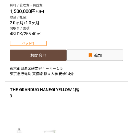
賃料 / 管理費・共益費:
1,500,000円
/
0円
敷金 / 礼金:
2.0ヶ月
/
1.0ヶ月
間取り / 面積:
4SLDK
/
255.40㎡
ペット可
お問合せ
追加
東京都目黒区碑文谷４－４－１５
東京急行電鉄 東横線 都立大学 徒歩14分
THE GRANDUO HANEGI YELLOW 1階
3