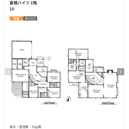
蒼梧ハイツ 1階
できます
10
新着
賃料改定
設定する
検索対象お部屋数
39
件
お部屋を再検索
賃料 / 管理費・共益費: