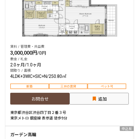
賃料 / 管理費・共益費:
3,000,000円
/
0円
敷金 / 礼金:
2.0ヶ月
/
1.0ヶ月
間取り / 面積:
4LDK+3WIC+SIC+N
/
250.80㎡
新築
三井の賃貸
ペット可
お問合せ
追加
東京都渋谷区渋谷四丁目２番３号
東京メトロ 銀座線 表参道 徒歩9分
申込有
ガーデン高輪