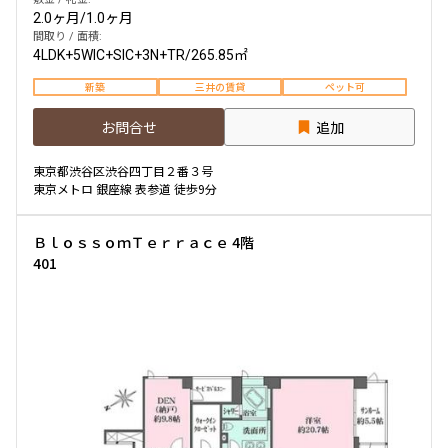
2.0ヶ月
/
1.0ヶ月
間取り / 面積:
4LDK+5WIC+SIC+3N+TR
/
265.85㎡
新築
三井の賃貸
ペット可
お問合せ
追加
東京都渋谷区渋谷四丁目２番３号
東京メトロ 銀座線 表参道 徒歩9分
ＢｌｏｓｓｏｍＴｅｒｒａｃｅ 4階
401