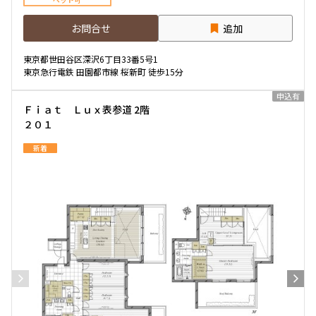
お問合せ
追加
東京都世田谷区深沢6丁目33番5号1
東京急行電鉄 田園都市線 桜新町 徒歩15分
申込有
Ｆｉａｔ Ｌｕｘ表参道 2階
２０１
新着