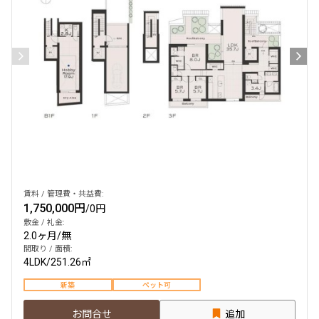
賃料 / 管理費・共益費:
1,750,000円
/
0円
敷金 / 礼金:
2.0ヶ月
/
無
間取り / 面積:
4LDK
/
251.26㎡
新築
ペット可
お問合せ
追加