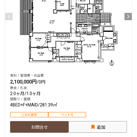
賃料 / 管理費・共益費:
2,100,000円
/
0円
敷金 / 礼金:
2.0ヶ月
/
1.0ヶ月
間取り / 面積:
4BED+F+MAID
/
281.39㎡
三井の賃貸
ペット可
お問合せ
追加