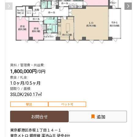
賃料 / 管理費・共益費:
1,800,000円
/
0円
敷金 / 礼金:
1.0ヶ月
/
0.5ヶ月
間取り / 面積:
3SLDK
/
260.17㎡
駅近
ペット可
お問合せ
追加
東京都港区赤坂１丁目１４－１
東京メトロ 銀座線 溜池山王 徒歩4分