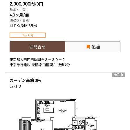
2,000,000円
/
0円
敷金 / 礼金:
4.0ヶ月
/
無
間取り / 面積:
4LDK
/
345.68㎡
ペット可
お問合せ
追加
東京都大田区田園調布３－３９－２
東京急行電鉄 東横線 田園調布 徒歩7分
申込有
ガーデン高輪 3階
５０２