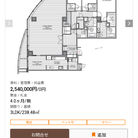
賃料 / 管理費・共益費:
2,540,000円
/
0円
敷金 / 礼金:
4.0ヶ月
/
無
間取り / 面積:
3LDK
/
238.48㎡
駅近
ペット可
タワー
お問合せ
追加