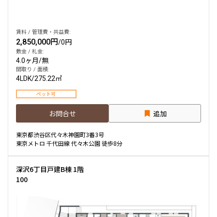
賃料 / 管理費・共益費:
2,850,000円
/
0円
敷金 / 礼金:
4.0ヶ月
/
無
間取り / 面積:
4LDK
/
275.22㎡
ペット可
お問合せ
追加
東京都渋谷区代々木神園町3番3号
東京メトロ 千代田線 代々木公園 徒歩8分
深沢6丁目戸建B棟 1階
100