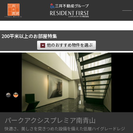
再検索ナビゲーション
検索結果の絞り込み
200平米以上のお部屋特集
賃料
他のおすすめ物件を選ぶ
〜
管理費/共益費含む
礼金なし
敷金なし
礼金１ヶ月以下
フリーレント付き
間取り
パークアクシスプレミア南青山
1R〜1K
1DK〜1LDK
快適さ、美しさを突きつめた設備を備えた低層ハイグレードレジ
2LDK
3LDK