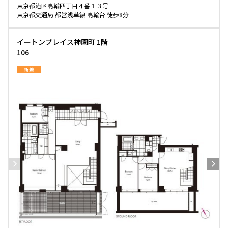
東京都港区高輪四丁目４番１３号
東京都交通局 都営浅草線 高輪台 徒歩8分
イートンプレイス神園町 1階
106
新着