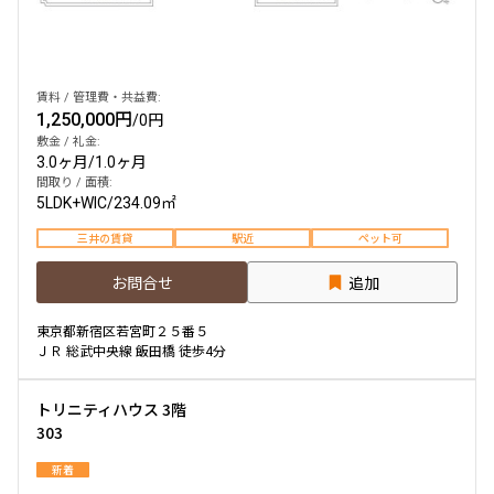
賃料 / 管理費・共益費:
1,250,000円
/
0円
敷金 / 礼金:
3.0ヶ月
/
1.0ヶ月
間取り / 面積:
5LDK+WIC
/
234.09㎡
三井の賃貸
駅近
ペット可
お問合せ
追加
東京都新宿区若宮町２５番５
ＪＲ 総武中央線 飯田橋 徒歩4分
トリニティハウス 3階
303
新着