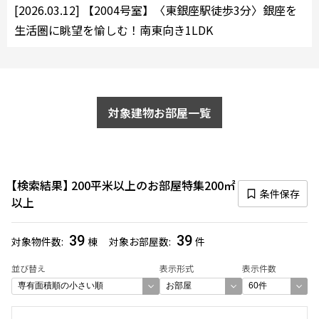
[2026.03.12]
【2004号室】〈東銀座駅徒歩3分〉銀座を
10分以内
15分以内
生活圏に眺望を愉しむ！南東向き1LDK
他条件
当社限定物件
専任物件
対象建物お部屋一覧
三井の賃貸物件
申込無し物件のみ表示
ペット可・相談
楽器可・相談
検索結果
200平米以上のお部屋特集
200㎡
条件保存
入居可能日
以上
39
39
対象物件数
棟
対象お部屋数
件
並び替え
表示形式
表示件数
より詳細な絞り込み
建物施設やお部屋の設備、方位、階数などの絞り込みが