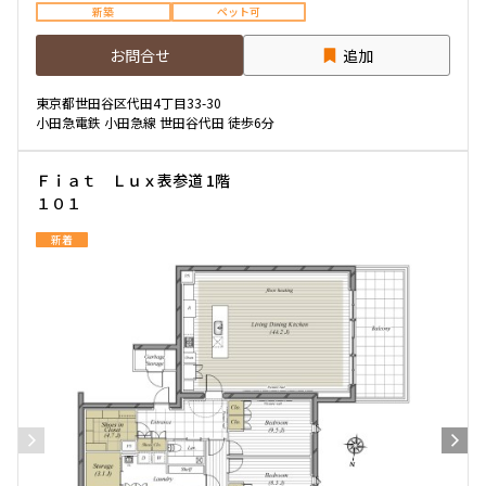
新築
ペット可
お問合せ
追加
東京都世田谷区代田4丁目33-30
小田急電鉄 小田急線 世田谷代田 徒歩6分
Ｆｉａｔ Ｌｕｘ表参道 1階
１０１
新着