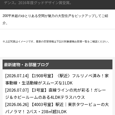
デンス。2016年度グッドデザイン賞受賞。
4LDK〜
200平米超のゆとりある空間が魅力の大型住戸をピックアップしてご紹
専有面積
介。
〜
※上記写真はイメージです。最新の空室情報は下記の対象建物お部屋一覧をご確認ください。
築年数
指定なし
新築
最新建物・お部屋ブログ
1年以内
3年以内
5年以内
10年以内
[2026.07.14]
【1908号室】〈駅近〉フルリノベ済み！家
15年以内
20年以内
25年以内
30年以内
事動線・生活動線がスムーズな1LDK
[2026.07.07]
【3号室】直線ラインの光が彩る！ガレー
ジ＆ホビールームのある4LDKテラスハウス
駅から徒歩
[2026.06.26]
【4003号室】駅近｜東京タワービューの大
指定なし
1分以内
パノラマ！ 2バス・238㎡超3LDK
3分以内
5分以内