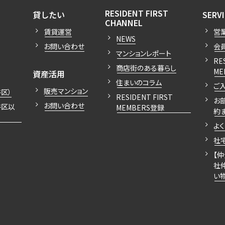
込
開閉
開閉
RESIDENT FIRST
貸したい
SERV
新着募集情報
開閉
フリーレント
CHANNEL
賃貸運営
営
ペット可
NEWS
お問い合わせ
会
マンションレポート
コンシェルジュ付き
RE
商店街のある暮らし
開閉
ME
ブランドマンション
資産活用
住まいのコラム
ご
販売マンション
区）
RESIDENT FIRST
お
お問い合わせ
谷区以
MEMBERS登録
約
よ
社
【
社
い