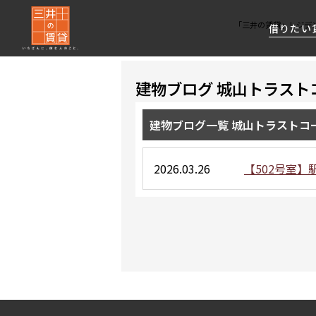
「三井の賃貸」レジデ
借りたい
建物ブログ 城山トラスト
About Us
借りたい
貸したい
資産活用
RESIDENT
SERVICE
FIRST CHANNEL
建物ブログ一覧 城山トラストコ
私たちレジデントファーストの思いや
厳選した都心の上質な賃貸マンションを数多
賃貸運営をお考えのオーナー様に
分譲マンションのご購入、売却の
レジデントファーストが提供する
ご提供するサービスをご紹介します
くご提案します
最適なプランをご提案します
ご相談も承ります
各種サービスをご紹介します
新しい住まいと暮らしの探しに関わる
2026.03.26
【502号室】
様々な情報を発信します