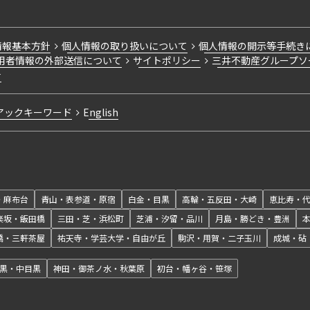
情報基本方針
個人情報の取り扱いについて
個人情報の開示等手続き
用者情報の外部送信について
サイトポリシー
三井不動産グループソ
針
アックキーワード
English
・麻布台
青山・表参道・原宿
白金・目黒
高輪・五反田・大崎
恵比寿・
楽坂・飯田橋
三田・芝・浜松町
芝浦・汐留・品川
月島・勝どき・豊洲
橋・三軒茶屋
祐天寺・学芸大学・自由が丘
駒沢・用賀・二子玉川
成城・砧
黒・中目黒
神田・御茶ノ水・秋葉原
初台・幡ヶ谷・笹塚