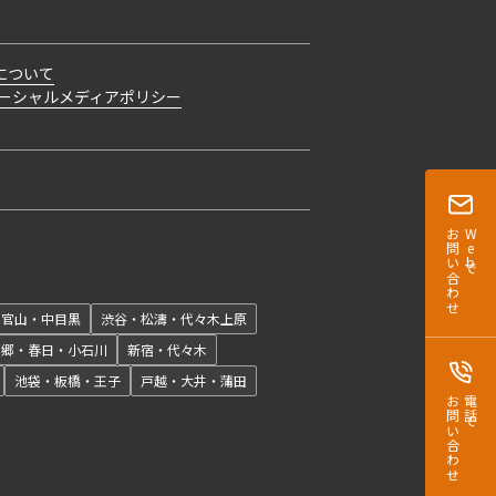
について
ーシャルメディアポリシー
お問い合わせ
Webで
開閉
代官山・中目黒
渋谷・松濤・代々木上原
本郷・春日・小石川
新宿・代々木
池袋・板橋・王子
戸越・大井・蒲田
お問い合わせ
電話で