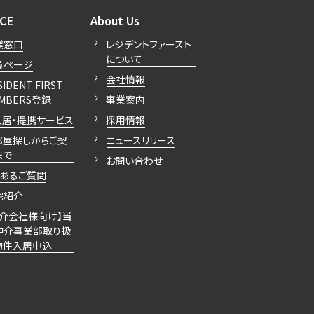
開閉
開閉
ICE
About Us
業窓口
レジデントファースト
について
員ページ
会社情報
SIDENT FIRST
MBERS登録
事業案内
入居・提携サービス
採用情報
部屋探しからご契
ニュースリリース
まで
お問い合わせ
くあるご質問
宅紹介
仲介会社様向け】当
仲介事業部取り扱
物件入居申込