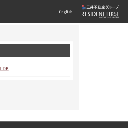
English
LDK