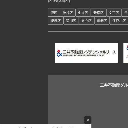
区名(23区)
港区
渋谷区
中央区
新宿区
文京区
千
練馬区
荒川区
足立区
葛飾区
江戸川区
三井不動産グ
×