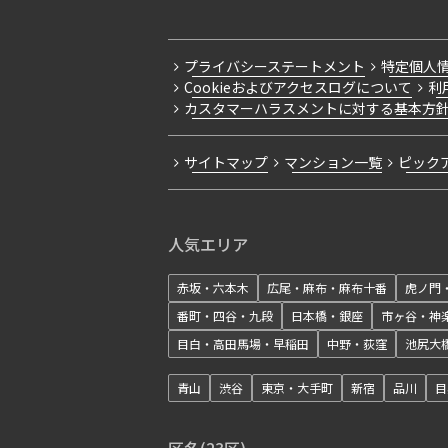
プライバシーステートメント
特定個人
Cookieおよびアクセスログについて
利
カスタマーハラスメントに対する基本方
サイトマップ
マンション一覧
ピック
人気エリア
赤坂・六本木
広尾・麻布・麻布十番
虎ノ門
番町・四谷・九段
日本橋・銀座
市ヶ谷・神
目白・高田馬場・早稲田
中野・荻窪
池尻大
青山
渋谷
東京・大手町
新宿
品川
目