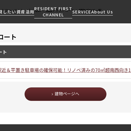
RESIDENT FIRST
ントファーストトップ
港区
城山トラストコート
建物ブログ一覧
貸したい
資産活用
SERVICE
About Us
CHANNEL
コート
検索する
こだわりから探す
レジデントファーストについて
賃貸運営
販売マンション
NEWS
営業窓口
ート
会社情報
お問い合わせ
お問い合わせ
マンションレポート
会員ページ
人気エリアから探す
こだわり一覧
事業案内
商店街のある暮らし
RESIDENT FIRST
区から探す
プレミアムマンション
駅近＆平置き駐車場の確保可能！リノベ済みの70㎡超南西向き1
MEMBERS登録
採用情報
住まいのコラム
駅・沿線から探す
新築
ご入居・提携サービス
ニュースリリース
RESIDENT FIRST
地図から探す
当社限定(港区・渋谷区)
MEMBERS登録
お部屋探しからご契約まで
建物ページへ
お問い合わせ
キーワードから探す
当社限定(港区・渋谷区以外)
よくあるご質問
三井不動産企画
社宅紹介
新着情報から探す
分譲賃貸
【仲介会社様向け】当社仲介
ニュースから探す
賃料改定
事業部取り扱い物件入居申