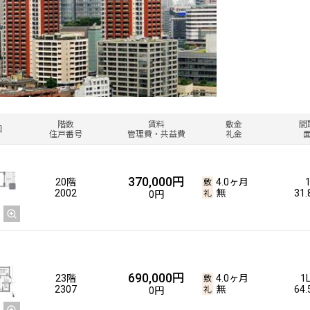
階数
賃料
敷金
間
図
住戸番号
管理費・共益費
礼金
370,000円
20階
4.0ヶ月
2002
無
31
0円
690,000円
23階
4.0ヶ月
1
2307
無
64
0円