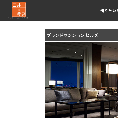
借りたい
ブランドマンション ヒルズ
About Us
借りたい
貸したい
資産活用
RESIDENT
SERVICE
FIRST CHANNEL
私たちレジデントファーストの思いや
厳選した都心の上質な賃貸マンションを数多
賃貸運営をお考えのオーナー様に
分譲マンションのご購入、売却の
レジデントファーストが提供する
ご提供するサービスをご紹介します
くご提案します
最適なプランをご提案します
ご相談も承ります
各種サービスをご紹介します
新しい住まいと暮らしの探しに関わる
様々な情報を発信します