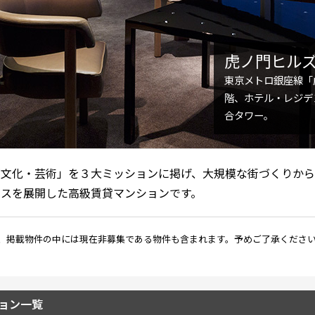
込
新着募集情報
フリーレント
ペット可
虎ノ門ヒル
コンシェルジュ付き
東京メトロ銀座線「
階、ホテル・レジデ
ブランドマンション
合タワー。
「文化・芸術」を３大ミッションに掲げ、大規模な街づくりから
ビスを展開した高級賃貸マンションです。
、掲載物件の中には現在非募集である物件も含まれます。予めご了承くださ
ョン一覧