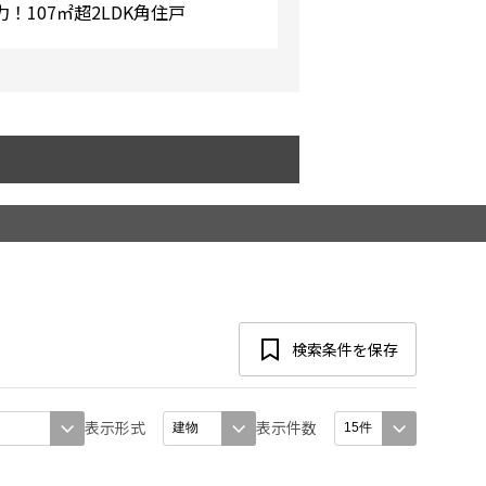
！107㎡超2LDK角住戸
検索条件を保存
表示形式
表示件数