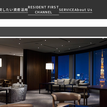
RESIDENT FIRST
貸したい
資産活用
SERVICE
About Us
CHANNEL
検索する
こだわりから探す
レジデントファーストについて
賃貸運営
販売マンション
NEWS
営業窓口
会社情報
お問い合わせ
お問い合わせ
マンションレポート
会員ページ
人気エリアから探す
こだわり一覧
事業案内
商店街のある暮らし
RESIDENT FIRST
区から探す
プレミアムマンション
MEMBERS登録
採用情報
住まいのコラム
駅・沿線から探す
新築
ご入居・提携サービス
ニュースリリース
RESIDENT FIRST
地図から探す
当社限定(港区・渋谷区)
MEMBERS登録
お部屋探しからご契約まで
お問い合わせ
キーワードから探す
当社限定(港区・渋谷区以外)
よくあるご質問
三井不動産企画
社宅紹介
新着情報から探す
分譲賃貸
【仲介会社様向け】当社仲介
ニュースから探す
賃料改定
事業部取り扱い物件入居申