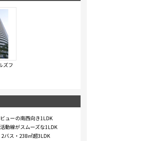
ルズフ
ビューの南西向き1LDK
活動線がスムーズな1LDK
バス・238㎡超3LDK