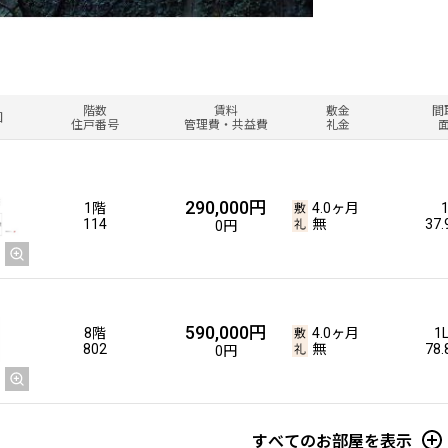
階数
賃料
敷金
間
図
住戸番号
管理費・共益費
礼金
290,000円
1階
4.0ヶ月
114
無
37
0円
590,000円
8階
4.0ヶ月
1
802
無
78
0円
すべてのお部屋を表示