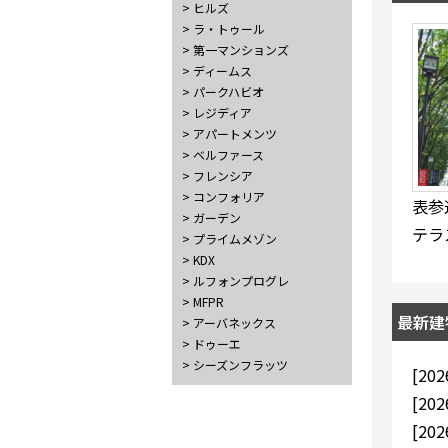
> ヒルズ
> ラ・トゥール
> 第一マンションズ
> ディームス
> パークハビオ
> レジディア
> アパートメンツ
> ベルファース
> フレンシア
> コンフォリア
表参
> ガーデン
テラ
> プライムメゾン
> KDX
> ルフォンプログレ
> MFPR
最新建
> アーバネックス
> ドゥーエ
> シーズンフラッツ
[202
[202
[202