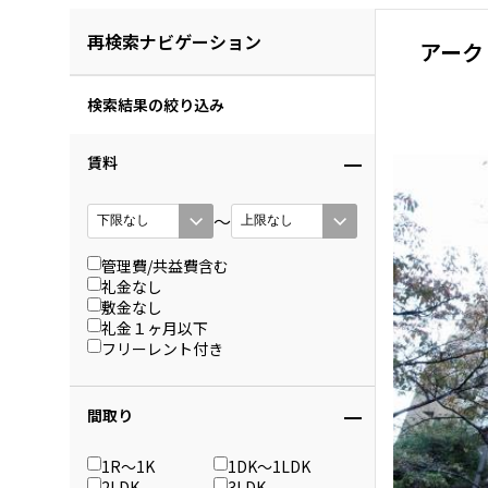
再検索ナビゲーション
アーク
検索結果の絞り込み
賃料
〜
管理費/共益費含む
礼金なし
敷金なし
礼金１ヶ月以下
フリーレント付き
間取り
1R〜1K
1DK〜1LDK
2LDK
3LDK