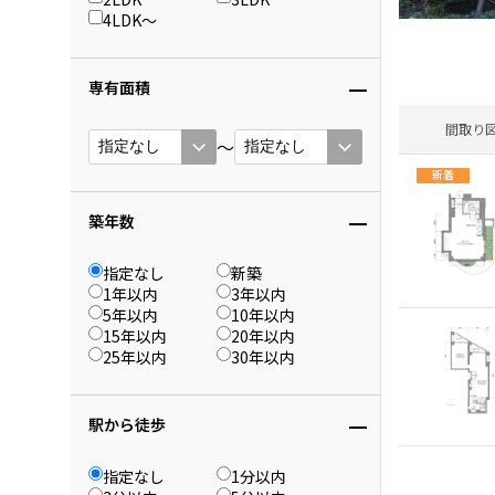
4LDK〜
専有面積
間取り
〜
新着
築年数
指定なし
新築
1年以内
3年以内
5年以内
10年以内
15年以内
20年以内
25年以内
30年以内
駅から徒歩
指定なし
1分以内