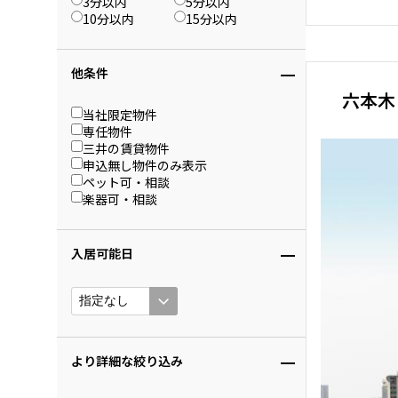
3分以内
5分以内
10分以内
15分以内
他条件
六本木
当社限定物件
専任物件
三井の賃貸物件
申込無し物件のみ表示
ペット可・相談
楽器可・相談
入居可能日
より詳細な絞り込み