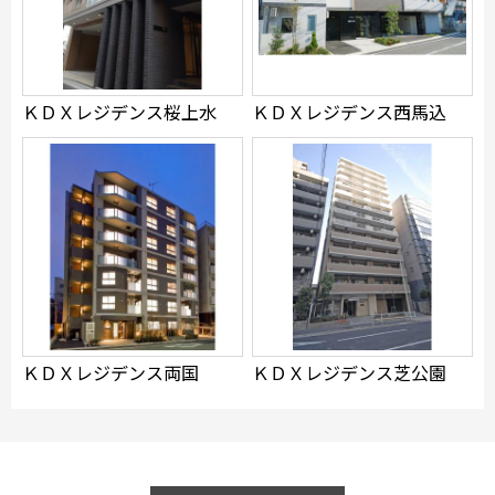
できます
設定あり
ＫＤＸレジデンス桜上水
ＫＤＸレジデンス西馬込
検索対象お部屋数
22
件
お部屋を再検索
ＫＤＸレジデンス両国
ＫＤＸレジデンス芝公園