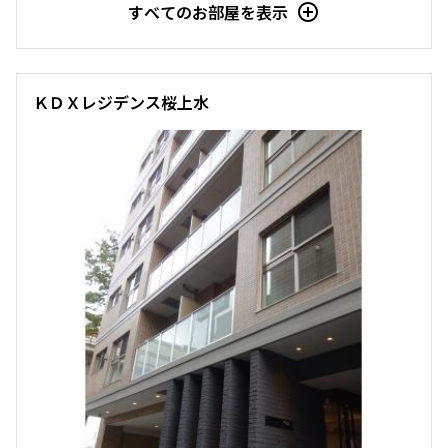
10階
１００４
すべてのお部屋を表示
217,000円
10,000円
1.0ヶ月
1.0ヶ月
ＫＤＸレジデンス桜上水
1LDK
40.14㎡
三井の賃貸
駅近
追加
お問合せ
申込有
礼金改定
11階
１１０２
225,000円
10,000円
1.0ヶ月
無
1LDK
43.21㎡