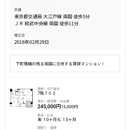
交通
2階
３０５
東京都交通局 大江戸線 両国 徒歩5分
ＪＲ 総武中央線 両国 徒歩11分
325,000円
15,000円
竣工日
1.0ヶ月
無
2016年02月29日
2LDK+S+WIC+SIC
70.11㎡
三井の賃貸
ペット可
下町情緒の残る両国に立地する賃貸マンション！
追加
お問合せ
7階
７０２
6階
７０３
245,000円
15,000円
327,000円
15,000円
1.0ヶ月
1.0ヶ月
1.0ヶ月
1.5ヶ月