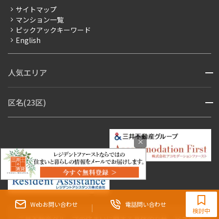
分譲賃貸
サイトマップ
賃料改定
マンション一覧
ピックアックキーワード
フリーレント
English
ペット可
コンシェルジュ付き
人気エリア
開閉
ブランドマンション
赤坂・六本木
広尾・麻布・麻布十番
虎ノ門・麻布台
区名(23区)
開閉
青山・表参道・原宿
白金・目黒
高輪・五反田・大崎
恵比寿・代官山・中目黒
渋谷・松濤・代々木上原
番町・四谷・九段
港区
渋谷区
中央区
新宿区
文京区
千代田区
目黒区
日本橋・銀座
市ヶ谷・神楽坂・飯田橋
三田・芝・浜松町
品川区
世田谷区
大田区
江東区
台東区
墨田区
中野区
×
芝浦・汐留・品川
月島・勝どき・豊洲
本郷・春日・小石川
豊島区
杉並区
板橋区
北区
練馬区
荒川区
足立区
新宿・代々木
目白・高田馬場・早稲田
中野・荻窪
葛飾区
江戸川区
池尻大橋・三軒茶屋
祐天寺・学芸大学・自由が丘
駒沢・用賀・二子玉川
成城・砧
池袋・板橋・王子
9:30~18:00（水曜定休）
戸越・大井・蒲田
Webお問い合わせ
電話問い合わせ
検討中