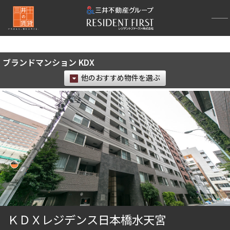
再検索ナビゲーション
検索結果の絞り込み
ブランドマンション KDX
賃料
他のおすすめ物件を選ぶ
〜
管理費/共益費含む
礼金なし
敷金なし
礼金１ヶ月以下
フリーレント付き
間取り
1R〜1K
1DK〜1LDK
ＫＤＸレジデンス日本橋水天宮
2LDK
3LDK