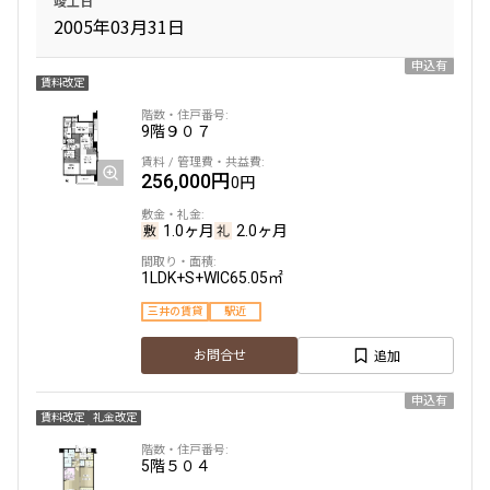
竣工日
2005年03月31日
申込有
賃料改定
9階
９０７
256,000円
0円
1.0ヶ月
2.0ヶ月
1LDK+S+WIC
65.05㎡
三井の賃貸
駅近
追加
お問合せ
申込有
賃料改定
礼金改定
5階
５０４