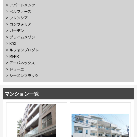
10分以内
15分以内
> アパートメンツ
> ベルファース
> フレンシア
他条件
> コンフォリア
> ガーデン
当社限定物件
> プライムメゾン
専任物件
> KDX
三井の賃貸物件
> ルフォンプログレ
申込無し物件のみ表示
> MFPR
ペット可・相談
> アーバネックス
楽器可・相談
> ドゥーエ
> シーズンフラッツ
入居可能日
マンション一覧
より詳細な絞り込み
建物施設やお部屋の設備、方位、階数などの絞り込みが