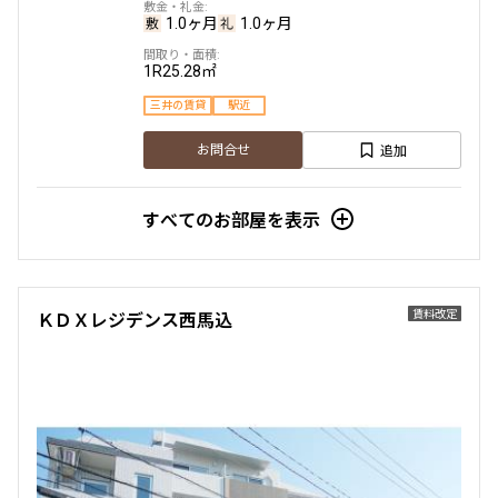
1.0ヶ月
1.0ヶ月
1R
25.28㎡
三井の賃貸
駅近
追加
お問合せ
すべてのお部屋を表示
賃料改定
ＫＤＸレジデンス西馬込