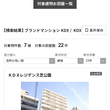
対象建物お部屋一覧
検索結果
ブランドマンション KDX
KDX
条件保存
7
22
対象物件数
棟
対象お部屋数
件
並び替え
表示形式
表示件数
礼金改定
ＫＤＸレジデンス芝公園