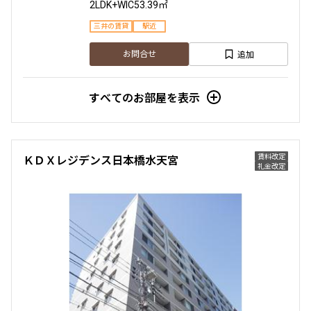
2LDK+WIC
53.39㎡
3LDK+WIC
66.37㎡
三井の賃貸
駅近
三井の賃貸
ペット可
追加
お問合せ
追加
お問合せ
すべてのお部屋を表示
賃料改定
ＫＤＸレジデンス日本橋水天宮
礼金改定