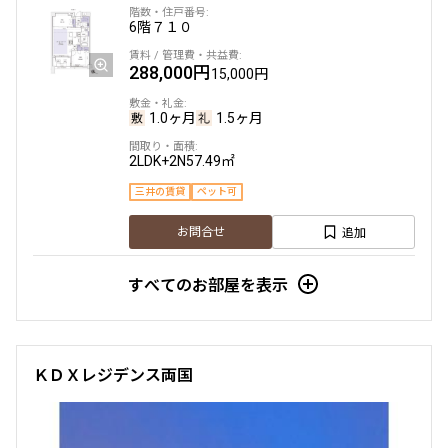
6階
７１０
288,000円
15,000円
1.0ヶ月
1.5ヶ月
2LDK+2N
57.49㎡
三井の賃貸
ペット可
追加
お問合せ
すべてのお部屋を表示
新着
賃料改定
礼金改定
5階
６０７
ＫＤＸレジデンス両国
294,000円
15,000円
1.0ヶ月
1.5ヶ月