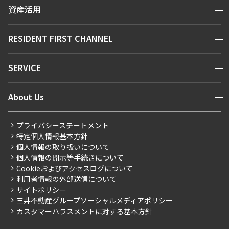
区から探す
開閉
資産活用
お問い合わせ
駅・沿線から探す
販売マンション
地図から探す
開閉
RESIDENT FIRST CHANNEL
お問い合わせ
キーワードから探す
NEWS
開閉
SERVICE
新着情報から探す
マンションレポート
ニュースから探す
営業窓口
商店街のある暮らし
開閉
About Us
新着募集情報
会員ページ
住まいのコラム
レジデントファーストについて
RESIDENT FIRST MEMBERS登録
RESIDENT FIRST MEMBERS登録
こだわりから探す
プライバシーステートメント
会社情報
ご入居・提携サービス
特定個人情報基本方針
こだわり一覧
事業案内
個人情報の取り扱いについて
お部屋探しからご契約まで
プレミアムマンション
個人情報の開示等手続きについて
採用情報
よくあるご質問
Cookieおよびアクセスログについて
新築
ニュースリリース
社宅紹介
利用者情報の外部送信について
当社限定（港区・渋谷区）
サイトポリシー
お問い合わせ
【仲介会社様向け】当社仲介事業部取り扱い物件入居申込
三井不動産グループソーシャルメディアポリシー
当社限定（港区・渋谷区以外）
カスタマーハラスメントに対する基本方針
三井不動産企画