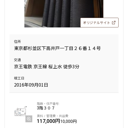
三井の賃貸
駅近
追加
お問合せ
オリジナルサイト
住所
東京都杉並区下高井戸一丁目２６番１４号
交通
京王電鉄 京王線 桜上水 徒歩3分
竣工日
2016年09月01日
3階
３０７
117,000円
10,000円