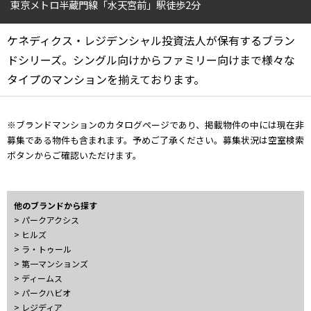
東京メトロ半蔵門線「水天宮前」駅徒歩2分
4LDK〜
ケネディクス・レジデンシャル投資法人が保有するブラン
専有面積
ドシリーズ。シングル向けからファミリー向けまで様々な
タイプのマンションを揃えております。
〜
※ブランドマンションのカタログページであり、掲載物件の中には現在非
築年数
募集である物件も含まれます。予めご了承ください。募集状況は空室検索
ボタンからご確認いただけます。
指定なし
新築
1年以内
3年以内
5年以内
10年以内
15年以内
20年以内
他のブランドから探す
25年以内
30年以内
> パークアクシス
> ヒルズ
> ラ・トゥール
駅から徒歩
> 第一マンションズ
> ディームス
指定なし
1分以内
> パークハビオ
3分以内
5分以内
> レジディア