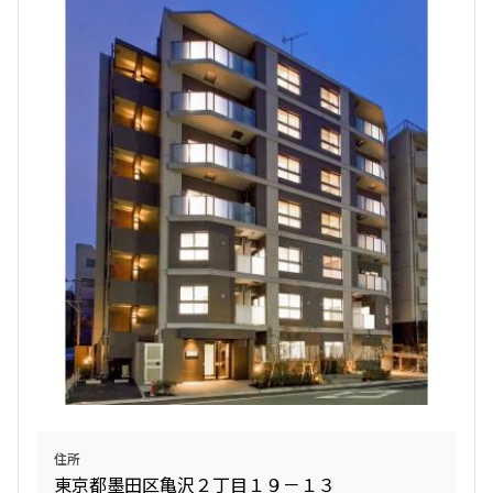
2LDK+2WIC+SIC
59.48㎡
三井の賃貸
ペット可
追加
お問合せ
新着
賃料改定
6階
７０７
297,000円
15,000円
1.0ヶ月
1.5ヶ月
2LDK+2WIC+SIC
59.48㎡
三井の賃貸
ペット可
追加
お問合せ
住所
東京都墨田区亀沢２丁目１９－１３