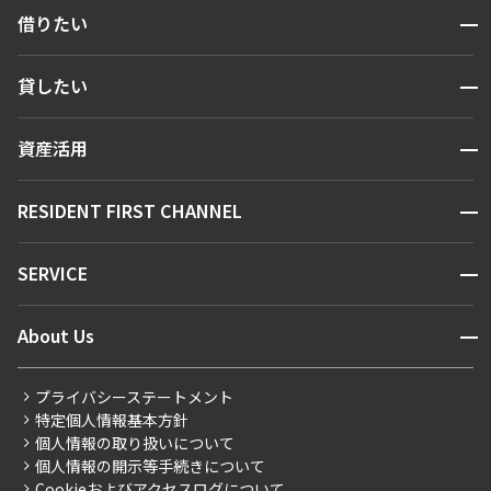
開閉
借りたい
検索する
開閉
貸したい
人気エリアから探す
賃貸運営
区から探す
開閉
資産活用
お問い合わせ
駅・沿線から探す
販売マンション
地図から探す
開閉
RESIDENT FIRST CHANNEL
お問い合わせ
キーワードから探す
NEWS
開閉
SERVICE
新着情報から探す
マンションレポート
ニュースから探す
営業窓口
商店街のある暮らし
開閉
About Us
新着募集情報
会員ページ
住まいのコラム
レジデントファーストについて
RESIDENT FIRST MEMBERS登録
RESIDENT FIRST MEMBERS登録
こだわりから探す
プライバシーステートメント
会社情報
ご入居・提携サービス
特定個人情報基本方針
こだわり一覧
事業案内
個人情報の取り扱いについて
お部屋探しからご契約まで
プレミアムマンション
個人情報の開示等手続きについて
採用情報
よくあるご質問
Cookieおよびアクセスログについて