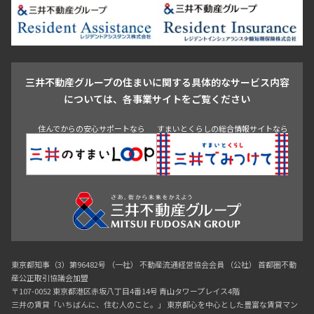
新宿・代々木
目白・高田馬場・早稲田
中野・荻窪
葛飾区
江戸川区
池尻大橋・三軒茶屋
祐天寺・学芸大学・自由が丘
駒沢・用賀・二子玉川
成城・砧
池袋・板橋・王子
戸越・大井・蒲田
三井不動産グループの住まいに関する具体的なサービス内容
青山
渋谷
東京・大手町
新宿
品川
目黒・中目黒
については、各事業サイトをご覧ください
神田・御茶ノ水・秋葉原
初台・幡ヶ谷・笹塚
住んでからの安心サポートなら
すまいとくらしの総合情報サイトなら
東京都知事（3）第96482号 （一社） 不動産流通経営協会会員 （公社） 首都圏不動
産公正取引協議会加盟
〒107-0052 東京都港区赤坂八丁目4番14号 青山タワープレイス4階
三井の賃貸「いちばんに、住む人のこと。」 東京都心を中心とした豊富な賃貸マン