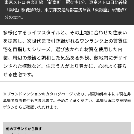
東京メトロ 有楽町線 「新富町 」駅徒歩1分、東京メトロ日比谷線
4LDK〜
「築地」駅徒歩3分、東京都交通局都営浅草線「東銀座」駅徒歩7
分の立地。
専有面積
多様化するライフスタイルと、その土地に合わせた住まい
〜
を提案し、次世代まで引き継がれるワンランク上の賃貸住
宅を目指したシリーズ。選び抜かれた材質を使用した内
装、周辺の景観と調和した気品ある外観、敷地内にデザイ
築年数
ンされた植栽など、住まう人がより豊かに、心地よく暮ら
指定なし
新築
せる住宅です。
1年以内
3年以内
5年以内
10年以内
15年以内
20年以内
※ブランドマンションのカタログページであり、掲載物件の中には現在非
25年以内
30年以内
募集である物件も含まれます。予めご了承ください。募集状況は空室検索
ボタンからご確認いただけます。
駅から徒歩
指定なし
1分以内
他のブランドから探す
3分以内
5分以内