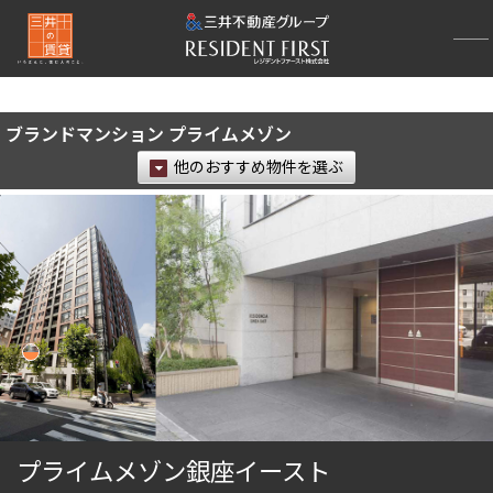
再検索ナビゲーション
検索結果の絞り込み
ブランドマンション プライムメゾン
賃料
他のおすすめ物件を選ぶ
〜
管理費/共益費含む
礼金なし
敷金なし
礼金１ヶ月以下
フリーレント付き
間取り
1R〜1K
1DK〜1LDK
プライムメゾン銀座イースト
2LDK
3LDK