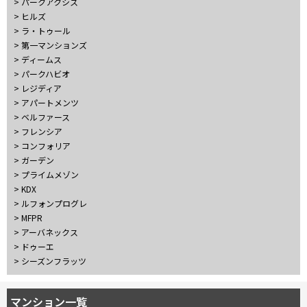
> パークアクシス
10分以内
15分以内
> ヒルズ
> ラ・トゥール
> 第一マンションズ
他条件
> ディームス
> パークハビオ
当社限定物件
> レジディア
専任物件
> アパートメンツ
三井の賃貸物件
> ベルファース
申込無し物件のみ表示
> フレンシア
ペット可・相談
> コンフォリア
楽器可・相談
> ガーデン
> プライムメゾン
入居可能日
> KDX
> ルフォンプログレ
> MFPR
> アーバネックス
> ドゥーエ
> シーズンフラッツ
より詳細な絞り込み
マンション一覧
建物施設やお部屋の設備、方位、階数などの絞り込みが