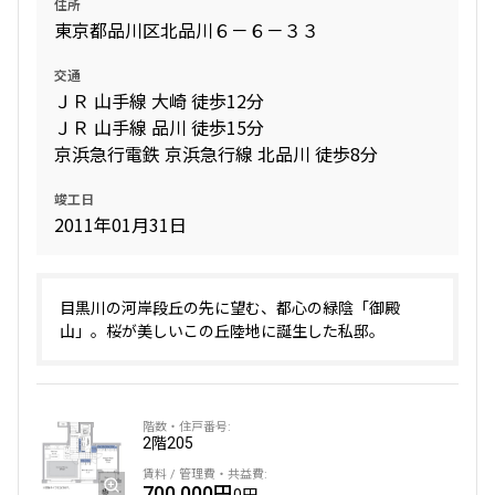
住所
東京都品川区北品川６－６－３３
交通
ＪＲ 山手線 大崎 徒歩12分
ＪＲ 山手線 品川 徒歩15分
京浜急行電鉄 京浜急行線 北品川 徒歩8分
竣工日
2011年01月31日
目黒川の河岸段丘の先に望む、都心の緑陰「御殿
山」。桜が美しいこの丘陸地に誕生した私邸。
2階
205
700,000円
0円