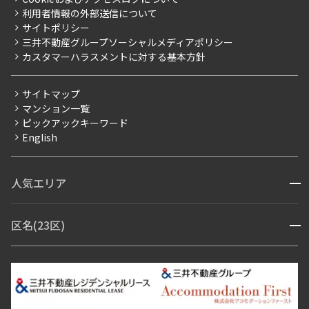
新築
ニュースリリース
社宅紹介
利用者情報の外部送信について
当社限定（港区・渋谷区）
サイトポリシー
お問い合わせ
【仲介会社様向け】当社仲介事業部取り扱い物件入居申込
三井不動産グループソーシャルメディアポリシー
当社限定（港区・渋谷区以外）
カスタマーハラスメントに対する基本方針
三井不動産企画
分譲賃貸
サイトマップ
賃料改定
マンション一覧
ピックアックキーワード
フリーレント
English
ペット可
コンシェルジュ付き
人気エリア
開閉
ブランドマンション
赤坂・六本木
広尾・麻布・麻布十番
虎ノ門・麻布台
区名(23区)
開閉
青山・表参道・原宿
白金・目黒
高輪・五反田・大崎
恵比寿・代官山・中目黒
渋谷・松濤・代々木上原
番町・四谷・九段
港区
渋谷区
中央区
新宿区
文京区
千代田区
目黒区
日本橋・銀座
市ヶ谷・神楽坂・飯田橋
三田・芝・浜松町
品川区
世田谷区
大田区
江東区
台東区
墨田区
中野区
芝浦・汐留・品川
月島・勝どき・豊洲
本郷・春日・小石川
豊島区
杉並区
板橋区
北区
練馬区
荒川区
足立区