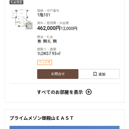
礼金改定
1階
101
462,000円
12,000円
無
無
1LDK
57.93㎡
ペット可
追加
お問合せ
すべてのお部屋を表示
プライムメゾン御殿山ＥＡＳＴ