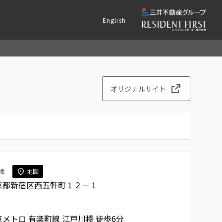
English
オリジナルサイト
地
地図
京都新宿区西五軒町１２－１
京メトロ 有楽町線
江戸川橋
徒歩6分