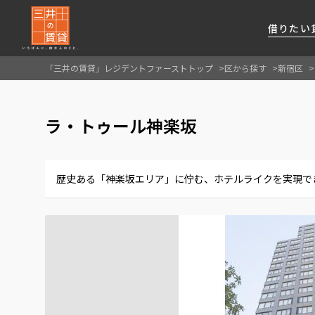
借りたい
「三井の賃貸」レジデントファーストトップ
区から探す
新宿区
About Us
借りたい
貸したい
資産活用
RESIDENT
SERVICE
ラ・トゥール神楽坂
FIRST CHANNEL
私たちレジデントファーストの思いや
厳選した都心の上質な賃貸マンションを数多
賃貸運営をお考えのオーナー様に
分譲マンションのご購入、売却の
レジデントファーストが提供する
ご提供するサービスをご紹介します
くご提案します
最適なプランをご提案します
ご相談も承ります
各種サービスをご紹介します
新しい住まいと暮らしの探しに関わる
歴史ある「神楽坂エリア」に佇む、ホテルライクを実現で
様々な情報を発信します