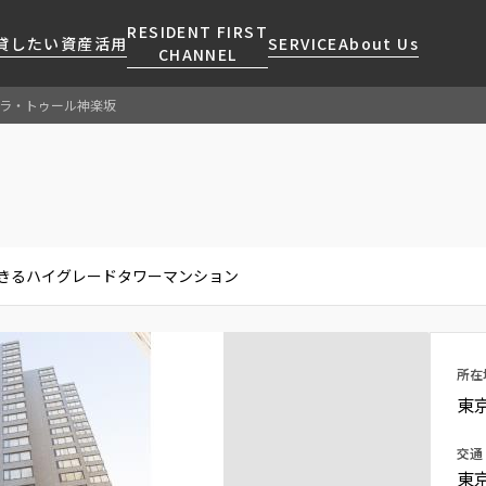
RESIDENT FIRST
貸したい
資産活用
SERVICE
About Us
CHANNEL
ラ・トゥール神楽坂
検索する
こだわりから探す
レジデントファーストについて
賃貸運営
販売マンション
NEWS
営業窓口
会社情報
お問い合わせ
お問い合わせ
マンションレポート
会員ページ
人気エリアから探す
こだわり一覧
事業案内
商店街のある暮らし
RESIDENT FIRST
区から探す
プレミアムマンション
MEMBERS登録
きるハイグレードタワーマンション
採用情報
住まいのコラム
駅・沿線から探す
新築
ご入居・提携サービス
ニュースリリース
RESIDENT FIRST
地図から探す
当社限定(港区・渋谷区)
MEMBERS登録
お部屋探しからご契約まで
お問い合わせ
キーワードから探す
当社限定(港区・渋谷区以外)
所在
よくあるご質問
三井不動産企画
東
社宅紹介
新着情報から探す
分譲賃貸
交通
【仲介会社様向け】当社仲介
東
ニュースから探す
賃料改定
事業部取り扱い物件入居申