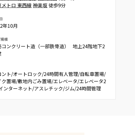
京メトロ 東西線
神楽坂
徒歩9分
日
02年10月
/規模
筋コンクリート造（一部鉄骨造） 地上24階地下2
建
ロント/オートロック/24時間有人管理/自転車置場/
イク置場/敷地内ごみ置場/エレベータ/エレベータ2
/インターネット/アスレチック/ジム/24時間管理