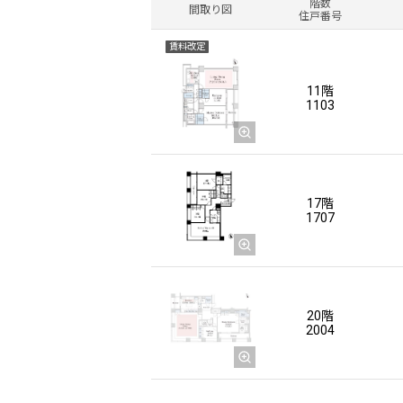
階数
間取り図
住戸番号
賃料改定
11階
1103
17階
1707
20階
2004