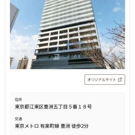
三井の賃貸
ペット可
追加
お問合せ
4階
４０３
275,000円
15,000円
1.0ヶ月
1.0ヶ月
3LDK
77.02㎡
オリジナルサイト
三井の賃貸
ペット可
住所
追加
お問合せ
東京都江東区豊洲五丁目５番１８号
申込有
交通
東京メトロ 有楽町線 豊洲 徒歩2分
3階
３１０