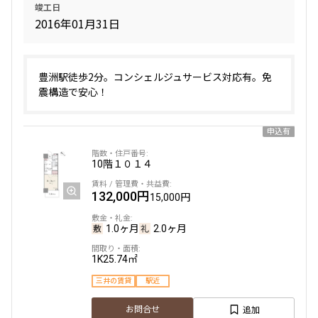
竣工日
275,000円
15,000円
2016年01月31日
1.0ヶ月
無
豊洲駅徒歩2分。コンシェルジュサービス対応有。免
3SLDK
86.05㎡
震構造で安心！
三井の賃貸
ペット可
追加
お問合せ
申込有
10階
１０１４
132,000円
15,000円
1.0ヶ月
2.0ヶ月
1K
25.74㎡
三井の賃貸
駅近
追加
お問合せ