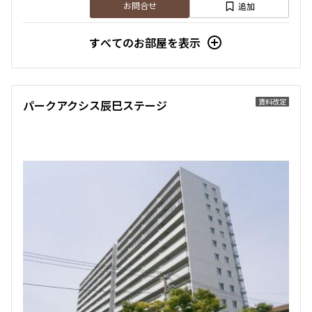
追加
お問合せ
すべてのお部屋を表示
新着
賃料改定
3階
３０８
賃料改定
パークアクシス辰巳ステージ
158,000円
12,000円
1.0ヶ月
1.0ヶ月
1LDK+WIC
31.11㎡
三井の賃貸
ペット可
追加
お問合せ
新着
賃料改定
7階
７０１