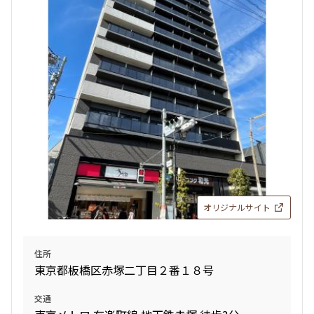
検索結果の絞り込み
賃料
〜
管理費/共益費含む
礼金なし
敷金なし
礼金１ヶ月以下
フリーレント付き
オリジナルサイト
間取り
住所
東京都板橋区赤塚二丁目２番１８号
1R〜1K
1DK〜1LDK
2LDK
3LDK
交通
4LDK〜