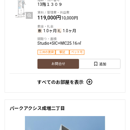
13階
１３０９
他条件
119,000円
10,000円
当社限定物件
1.0ヶ月
1.0ヶ月
専任物件
三井の賃貸物件
Studio+SIC+WIC
25.16㎡
申込無し物件のみ表示
ペット可・相談
三井の賃貸
駅近
ペット可
楽器可・相談
追加
お問合せ
入居可能日
すべてのお部屋を表示
パークアクシス成増二丁目
より詳細な絞り込み
建物施設やお部屋の設備、方位、階数などの絞り込みが
できます