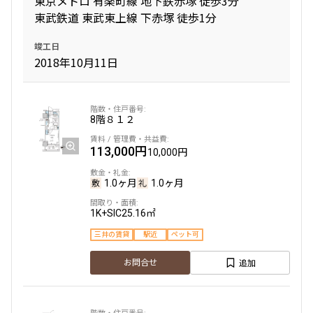
東京メトロ 有楽町線 地下鉄赤塚 徒歩3分
東武鉄道 東武東上線 下赤塚 徒歩1分
専有面積
竣工日
2018年10月11日
〜
築年数
8階
８１２
113,000円
指定なし
新築
10,000円
1年以内
3年以内
5年以内
10年以内
1.0ヶ月
1.0ヶ月
15年以内
20年以内
25年以内
30年以内
1K+SIC
25.16㎡
三井の賃貸
駅近
ペット可
駅から徒歩
追加
お問合せ
指定なし
1分以内
3分以内
5分以内
10分以内
15分以内