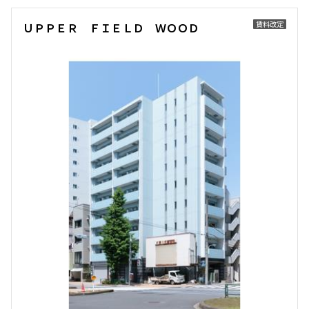
163,000円
8,000円
賃料改定
ＵＰＰＥＲ ＦＩＥＬＤ ＷＯＯＤ
1.0ヶ月
1.0ヶ月
1DK
35.29㎡
三井の賃貸
ペット可
追加
お問合せ
新着
賃料改定
8階
８２３
165,000円
8,000円
1.0ヶ月
1.0ヶ月
1DK
35.29㎡
三井の賃貸
ペット可