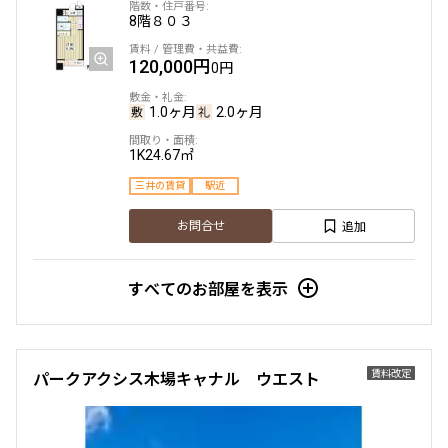
8階
８０３
120,000円
0円
1.0ヶ月
2.0ヶ月
1K
24.67㎡
三井の賃貸
駅近
追加
お問合せ
すべてのお部屋を表示
賃料改定
パークアクシス木場キャナル ウエスト