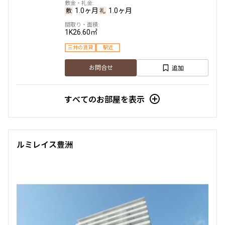
1.0ヶ月
1.0ヶ月
237,000円
12,000円
1K
26.60㎡
1.0ヶ月
1.0ヶ月
三井の賃貸
駅近
2LDK
62.96㎡
追加
お問合せ
三井の賃貸
ペット可
すべてのお部屋を表示
追加
お問合せ
ルミレイス豊洲
11階
１１０８
249,000円
12,000円
1.0ヶ月
1.0ヶ月
2LDK
62.96㎡