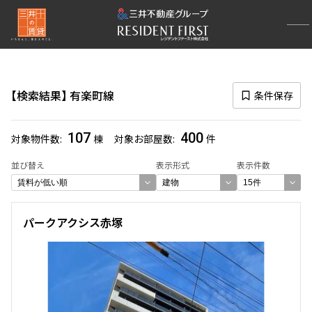
再検索ナビゲーション
路線図一覧
検索結果
有楽町線
条件保存
選択中の路線
有楽町線
(400)
107
400
対象物件数
棟
対象お部屋数
件
一覧から選び直す
並び替え
表示形式
表示件数
選び方を変更する
パークアクシス赤塚
検索対象お部屋数
400
件
お部屋を再検索