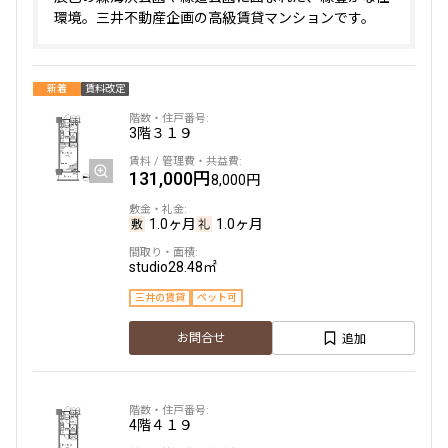
環境。三井不動産企画の高級賃貸マンションです。
追加
お問合せ
賃料改定
新着
賃料改定
9階
９１３
3階
３１９
163,000円
131,000円
12,000円
8,000円
1.0ヶ月
1.0ヶ月
1.0ヶ月
1.0ヶ月
1LDK+SIC
34.41㎡
studio
28.48㎡
三井の賃貸
ペット可
三井の賃貸
ペット可
追加
追加
お問合せ
お問合せ
4階
４１９