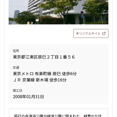
160,000円
12,000円
1.0ヶ月
1.0ヶ月
1LDK+WIC
31.11㎡
オリジナルサイト
三井の賃貸
ペット可
追加
お問合せ
住所
東京都江東区辰巳２丁目１番５６
新着
賃料改定
交通
9階
９０１
東京メトロ 有楽町線 辰巳 徒歩6分
ＪＲ 京葉線 新木場 徒歩16分
161,000円
12,000円
竣工日
2008年01月31日
1.0ヶ月
1.0ヶ月
1LDK+WIC
31.11㎡
三井の賃貸
ペット可
辰巳の森海浜公園や緑道公園に囲まれた、緑豊かな住