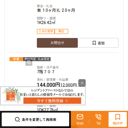
1.0ヶ月
2.0ヶ月
1K
26.42㎡
三井の賃貸
駅近
追加
お問合せ
新着
賃料改定
礼金改定
7階
７０７
×
144,000円
12,000円
無
1.0ヶ月
0120-321-719
1DK
27.76㎡
9:30~18:00（水曜定休）
条件を変更して再検索
三井の賃貸
駅近
Web
Tel
検討中