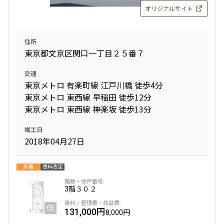
オリジナルサイト
追加
お問合せ
住所
賃料改定
東京都文京区関口一丁目２５番７
9階
９０７
交通
東京メトロ 有楽町線 江戸川橋 徒歩4分
234,000円
12,000円
東京メトロ 東西線 早稲田 徒歩12分
東京メトロ 東西線 神楽坂 徒歩13分
1.0ヶ月
1.0ヶ月
竣工日
2LDK
62.96㎡
2018年04月27日
三井の賃貸
ペット可
新着
賃料改定
追加
お問合せ
3階
３０２
賃料改定
131,000円
8,000円
11階
１１０５