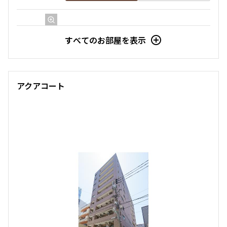
11階
１１０１
すべてのお部屋を表示
226,000円
10,000円
1.0ヶ月
1.5ヶ月
アクアコート
2LDK
57.01㎡
三井の賃貸
駅近
追加
お問合せ