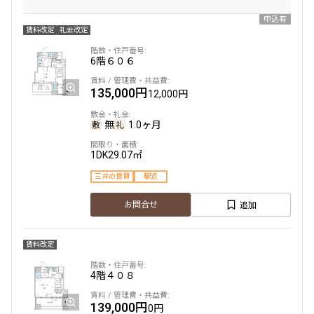
申込有
賃料改定
礼金改定
6階
６０６
135,000円
12,000円
無
1.0ヶ月
1DK
29.07㎡
三井の賃貸
駅近
追加
お問合せ
賃料改定
4階
４０８
139,000円
0円