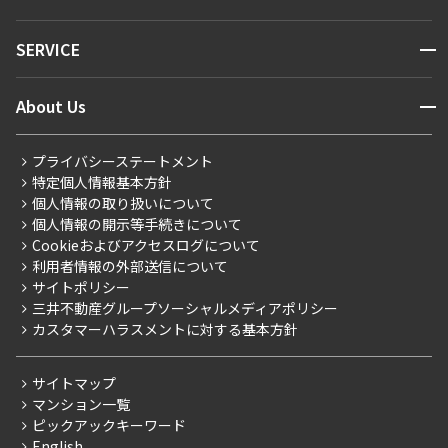
お問い合わせ
キーワードから探す
NEWS
開閉
SERVICE
新着情報から探す
マンションレポート
ニュースから探す
営業窓口
商店街のある暮らし
開閉
About Us
新着募集情報
会員ページ
住まいのコラム
レジデントファーストについて
RESIDENT FIRST MEMBERS登録
RESIDENT FIRST MEMBERS登録
こだわりから探す
プライバシーステートメント
会社情報
ご入居・提携サービス
特定個人情報基本方針
こだわり一覧
事業案内
個人情報の取り扱いについて
お部屋探しからご契約まで
プレミアムマンション
個人情報の開示等手続きについて
採用情報
よくあるご質問
Cookieおよびアクセスログについて
新築
ニュースリリース
社宅紹介
利用者情報の外部送信について
当社限定（港区・渋谷区）
サイトポリシー
お問い合わせ
【仲介会社様向け】当社仲介事業部取り扱い物件入居申込
三井不動産グループソーシャルメディアポリシー
当社限定（港区・渋谷区以外）
カスタマーハラスメントに対する基本方針
三井不動産企画
分譲賃貸
サイトマップ
賃料改定
マンション一覧
ピックアックキーワード
フリーレント
English