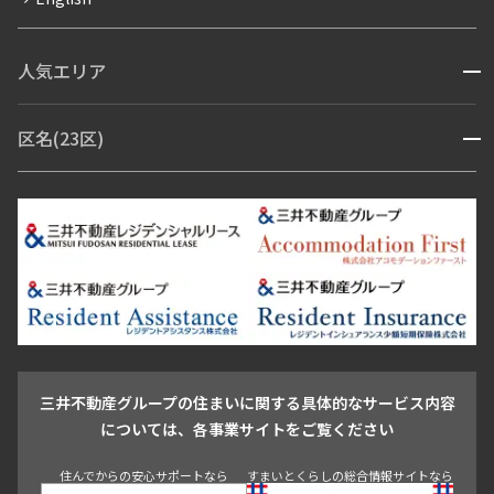
ペット可
コンシェルジュ付き
人気エリア
開閉
ブランドマンション
赤坂・六本木
広尾・麻布・麻布十番
虎ノ門・麻布台
区名(23区)
開閉
青山・表参道・原宿
白金・目黒
高輪・五反田・大崎
恵比寿・代官山・中目黒
渋谷・松濤・代々木上原
番町・四谷・九段
港区
渋谷区
中央区
新宿区
文京区
千代田区
目黒区
日本橋・銀座
市ヶ谷・神楽坂・飯田橋
三田・芝・浜松町
品川区
世田谷区
大田区
江東区
台東区
墨田区
中野区
芝浦・汐留・品川
月島・勝どき・豊洲
本郷・春日・小石川
豊島区
杉並区
板橋区
北区
練馬区
荒川区
足立区
新宿・代々木
目白・高田馬場・早稲田
中野・荻窪
葛飾区
江戸川区
池尻大橋・三軒茶屋
祐天寺・学芸大学・自由が丘
駒沢・用賀・二子玉川
成城・砧
池袋・板橋・王子
戸越・大井・蒲田
三井不動産グループの住まいに関する具体的なサービス内容
青山
渋谷
東京・大手町
新宿
品川
目黒・中目黒
については、各事業サイトをご覧ください
神田・御茶ノ水・秋葉原
初台・幡ヶ谷・笹塚
住んでからの安心サポートなら
すまいとくらしの総合情報サイトなら