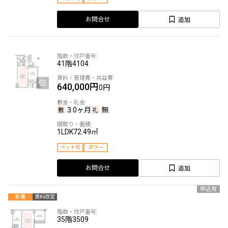
追加
お問合せ
41階
4104
640,000円
0円
3.0ヶ月
無
1LDK
72.49㎡
ペット可
タワー
追加
お問合せ
申込有
新着
賃料改定
35階
3509