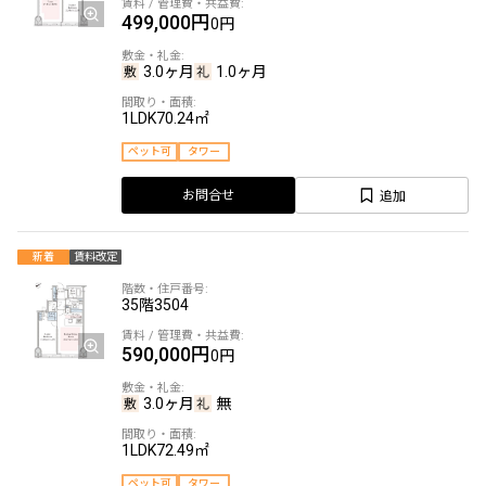
499,000円
0円
3.0ヶ月
1.0ヶ月
1LDK
70.24㎡
ペット可
タワー
追加
お問合せ
新着
賃料改定
35階
3504
590,000円
0円
3.0ヶ月
無
1LDK
72.49㎡
ペット可
タワー