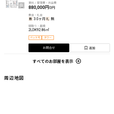
880,000円
0円
3.0ヶ月
無
2LDK
92.86㎡
ペット可
タワー
追加
お問合せ
申込有
すべてのお部屋を表示
35階
3510
周辺地図
990,000円
0円
3.0ヶ月
1.0ヶ月
2LDK
107.22㎡
ペット可
タワー