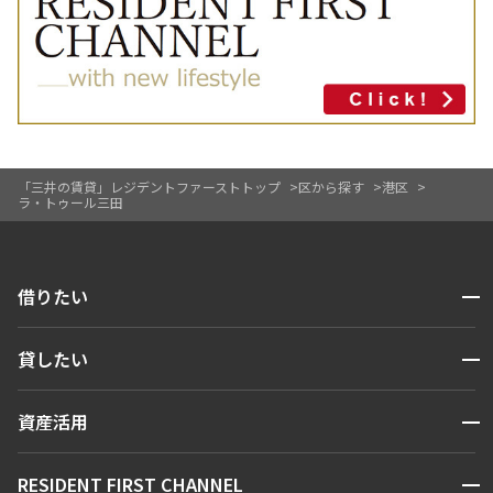
「三井の賃貸」レジデントファーストトップ
区から探す
港区
ラ・トゥール三田
開閉
借りたい
検索する
開閉
貸したい
人気エリアから探す
賃貸運営
区から探す
開閉
資産活用
お問い合わせ
駅・沿線から探す
販売マンション
地図から探す
開閉
RESIDENT FIRST CHANNEL