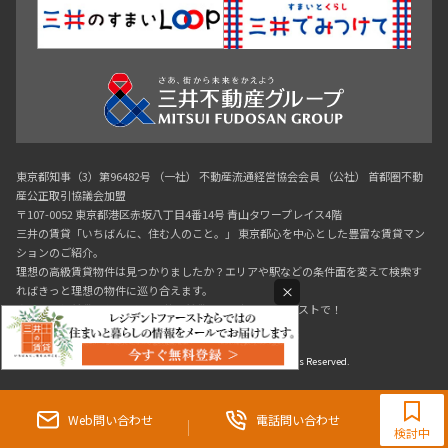
東京都知事（3）第96482号 （一社） 不動産流通経営協会会員 （公社） 首都圏不動
産公正取引協議会加盟
〒107-0052 東京都港区赤坂八丁目4番14号 青山タワープレイス4階
三井の賃貸「いちばんに、住む人のこと。」 東京都心を中心とした豊富な賃貸マン
ションのご紹介。
理想の高級賃貸物件は見つかりましたか？エリアや駅などの条件面を変えて検索す
×
ればきっと理想の物件に巡り合えます。
都心の高級賃貸物件探しは[三井の賃貸]レジデントファーストで！
Copyright © RESIDENT FIRST Co.,Ltd. All Rights Reserved.
0120-321-983
9:30~18:00（水曜定休）
Web問い合わせ
電話問い合わせ
検討中