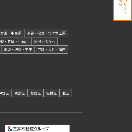
検討中リスト
開閉
代官山・中目黒
渋谷・松濤・代々木上原
本郷・春日・小石川
新宿・代々木
池袋・板橋・王子
戸越・大井・蒲田
開閉
中野区
豊島区
杉並区
板橋区
北区