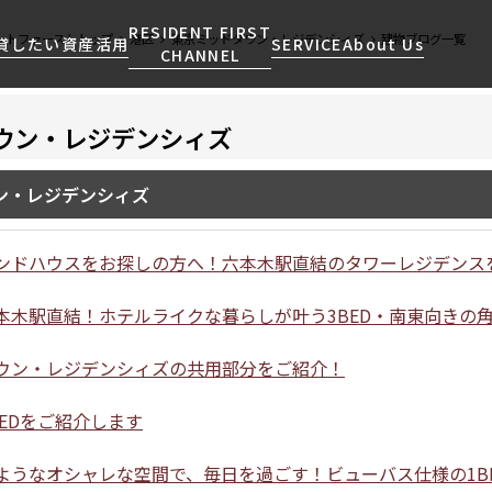
RESIDENT FIRST
ントファーストトップ
港区
東京ミッドタウン・レジデンシィズ
建物ブログ一覧
貸したい
資産活用
SERVICE
About Us
CHANNEL
ウン・レジデンシィズ
検索する
こだわりから探す
レジデントファーストについて
賃貸運営
販売マンション
NEWS
営業窓口
ン・レジデンシィズ
会社情報
お問い合わせ
お問い合わせ
マンションレポート
会員ページ
人気エリアから探す
こだわり一覧
事業案内
商店街のある暮らし
RESIDENT FIRST
区から探す
プレミアムマンション
ンドハウスをお探しの方へ！六本木駅直結のタワーレジデンス
MEMBERS登録
採用情報
住まいのコラム
駅・沿線から探す
新築
ご入居・提携サービス
本木駅直結！ホテルライクな暮らしが叶う3BED・南東向きの
ニュースリリース
RESIDENT FIRST
地図から探す
当社限定(港区・渋谷区)
MEMBERS登録
お部屋探しからご契約まで
お問い合わせ
ウン・レジデンシィズの共用部分をご紹介！
キーワードから探す
当社限定(港区・渋谷区以外)
よくあるご質問
三井不動産企画
EDをご紹介します
社宅紹介
新着情報から探す
分譲賃貸
【仲介会社様向け】当社仲介
ようなオシャレな空間で、毎日を過ごす！ビューバス仕様の1B
ニュースから探す
賃料改定
事業部取り扱い物件入居申