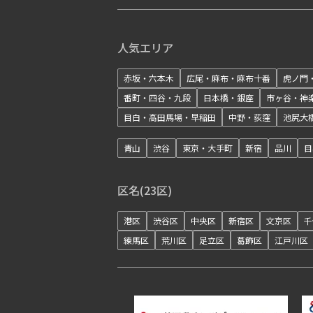
人気エリア
赤坂・六本木
広尾・麻布・麻布十番
虎ノ門
番町・四谷・九段
日本橋・銀座
市ヶ谷・神
目白・高田馬場・早稲田
中野・荻窪
池尻大
青山
渋谷
東京・大手町
新宿
品川
目
区名(23区)
港区
渋谷区
中央区
新宿区
文京区
千
練馬区
荒川区
足立区
葛飾区
江戸川区