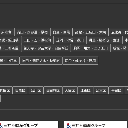
・麻布台
青山・表参道・原宿
白金・目黒
高輪・五反田・大崎
恵比寿・
楽坂・飯田橋
三田・芝・浜松町
芝浦・汐留・品川
月島・勝どき・豊洲
橋・三軒茶屋
祐天寺・学芸大学・自由が丘
駒沢・用賀・二子玉川
成城・砧
黒・中目黒
神田・御茶ノ水・秋葉原
初台・幡ヶ谷・笹塚
代田区
目黒区
品川区
世田谷区
大田区
江東区
台東区
墨田区