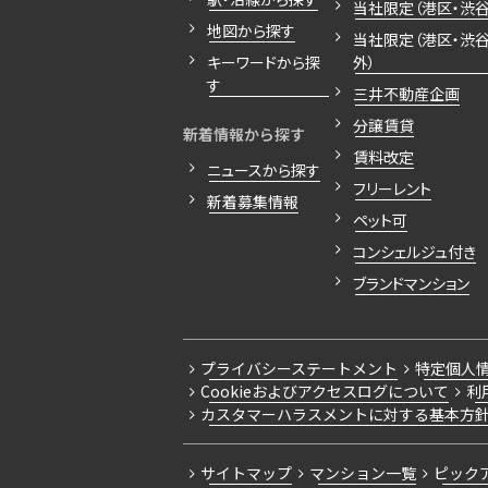
当社限定（港区・渋谷
地図から探す
当社限定（港区・渋
キーワードから探
外）
す
三井不動産企画
分譲賃貸
新着情報から探す
賃料改定
ニュースから探す
フリーレント
新着募集情報
ペット可
コンシェルジュ付き
ブランドマンション
プライバシーステートメント
特定個人
Cookieおよびアクセスログについて
利
カスタマーハラスメントに対する基本方
サイトマップ
マンション一覧
ピック