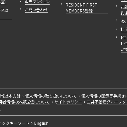
販売マンション
区）
RESIDENT FIRST
お
お問い合わせ
谷区以
MEMBERS登録
約
よ
社
【
社
い
情報基本方針
個人情報の取り扱いについて
個人情報の開示等手続き
用者情報の外部送信について
サイトポリシー
三井不動産グループソ
針
アックキーワード
English