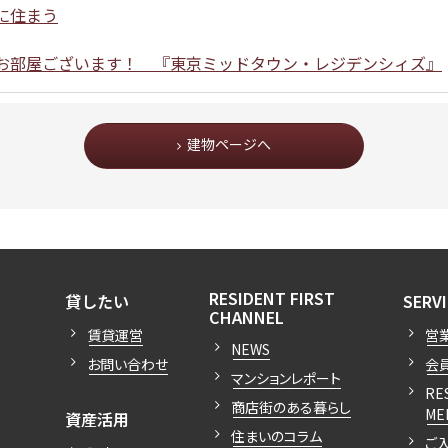
に住まう
お部屋ございます！ 『東京ミッドタウン・レジデンシィズ』
建物ページへ
開閉
開閉
RESIDENT FIRST
貸したい
SERV
開閉
CHANNEL
賃貸運営
営
NEWS
お問い合わせ
会
マンションレポート
RE
商店街のある暮らし
開閉
ME
資産活用
住まいのコラム
ご