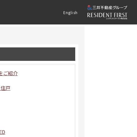
English
をご紹介
角住戸
ED