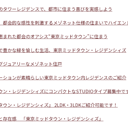
込
のタワーレジデンスで、都市に住まう喜びを実感しよう
新着募集情報
フリーレント
ペット可
、都会的な感性を刺激するメゾネット仕様の住まいでハイエン
コンシェルジュ付き
恵まれた都会のオアシス“東京ミッドタウン”に住まう
ブランドマンション
で豊かな緑を愉しむ生活、東京ミッドタウン・レジデンシィズ
グジュアリーなメゾネット住戸
ーションが素晴らしい東京ミッドタウン内レジデンスのご紹介
ウン・レジデンシィズにコンパクトなSTUDIOタイプ募集中で
ウン・レジデンシィズ』 2LDK・3LDKご紹介可能です！
と存在感 「東京ミッドタウン・レジデンシィズ」