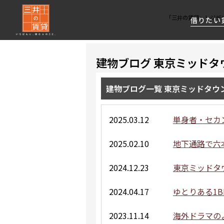
「三井の賃貸」レジデ
借りたい
建物ブログ 東京ミッドタ
About Us
借りたい
貸したい
資産活用
RESIDENT
SERVICE
FIRST CHANNEL
建物ブログ一覧 東京ミッドタウ
私たちレジデントファーストの思いや
厳選した都心の上質な賃貸マンションを数多
賃貸運営をお考えのオーナー様に
分譲マンションのご購入、売却の
レジデントファーストが提供する
ご提供するサービスをご紹介します
くご提案します
最適なプランをご提案します
ご相談も承ります
各種サービスをご紹介します
新しい住まいと暮らしの探しに関わる
2025.03.12
単身者・セカ
様々な情報を発信します
2025.02.10
地下通路で六
2024.12.23
東京ミッドタ
2024.04.17
ゆとりある1B
2023.11.14
海外ドラマの