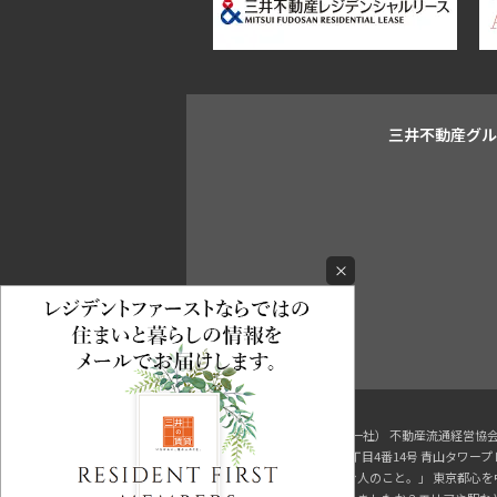
三井不動産グ
×
東京都知事（3）第96482号 （一社） 不動産流通経営
〒107-0052 東京都港区赤坂八丁目4番14号 青山タワー
三井の賃貸「いちばんに、住む人のこと。」 東京都心