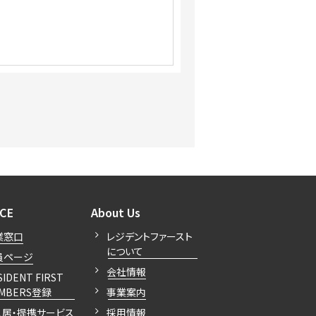
開閉
開閉
ICE
About Us
業窓口
レジデントファースト
について
員ページ
会社情報
SIDENT FIRST
MBERS登録
事業案内
入居・提携サービス
採用情報