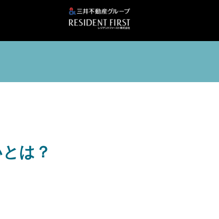
いとは？
！