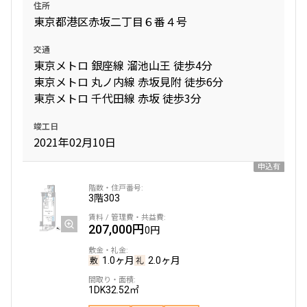
住所
1.0ヶ月
無
東京都港区赤坂二丁目６番４号
2LDK
61.67㎡
交通
東京メトロ 銀座線 溜池山王 徒歩4分
三井の賃貸
ペット可
フリーレント
東京メトロ 丸ノ内線 赤坂見附 徒歩6分
追加
東京メトロ 千代田線 赤坂 徒歩3分
お問合せ
竣工日
2021年02月10日
4階
４１５
申込有
345,000円
15,000円
3階
303
1.0ヶ月
無
207,000円
0円
1LDK+S+WIC
57.05㎡
1.0ヶ月
2.0ヶ月
三井の賃貸
ペット可
フリーレント
1DK
32.52㎡
追加
お問合せ