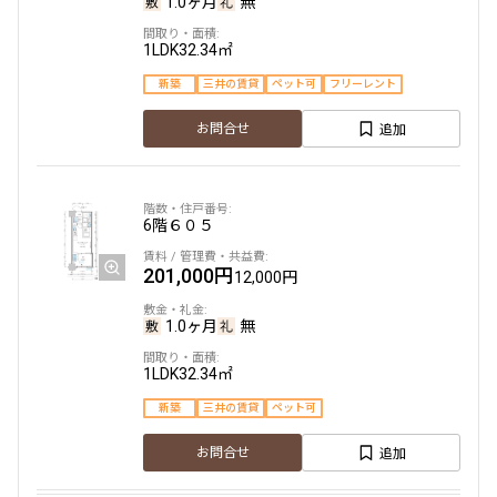
1.0ヶ月
無
できます
1LDK
32.34㎡
設定する
新築
三井の賃貸
ペット可
フリーレント
追加
お問合せ
検索対象お部屋数
401
件
6階
６０５
お部屋を再検索
201,000円
12,000円
1.0ヶ月
無
1LDK
32.34㎡
新築
三井の賃貸
ペット可
追加
お問合せ