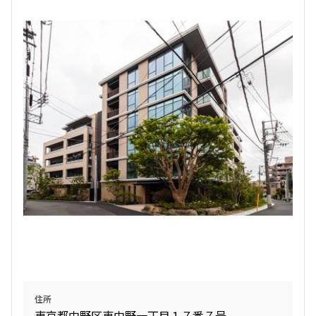
三井の賃貸
ペット可
追加
お問合せ
1.0ヶ月
無
1LDK
44.71㎡
三井の賃貸
ペット可
フリーレント
追加
お問合せ
6階
６０２
285,000円
15,000円
1.0ヶ月
無
1LDK
44.30㎡
三井の賃貸
ペット可
フリーレント
住所
東京都中野区東中野一丁目１７番７号