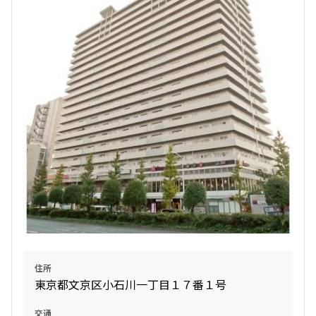
追加
お問合せ
新築
三井の賃貸
ペット可
フリーレント
追加
お問合せ
賃料改定
3階
３０６
9階
９０３
215,000円
15,000円
305,000円
15,000円
1.0ヶ月
無
1.0ヶ月
無
1LDK＋SIC
31.47㎡
2LDK+SIC＋TR
48.86㎡
三井の賃貸
ペット可
新築
三井の賃貸
ペット可
フリーレント
追加
お問合せ
追加
お問合せ
住所
東京都文京区小石川一丁目１７番１号
6階
６０４
交通