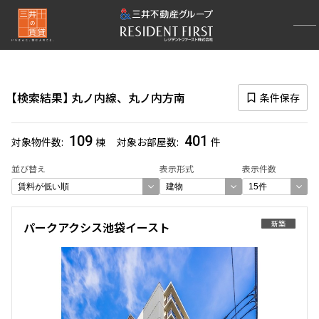
再検索ナビゲーション
路線図一覧
検索結果
丸ノ内線、丸ノ内方南
条件保存
選択中の路線
丸ノ内線
(384)
109
401
対象物件数
棟
対象お部屋数
件
丸ノ内方南
(26)
並び替え
表示形式
表示件数
一覧から選び直す
選び方を変更する
新築
パークアクシス池袋イースト
検索対象お部屋数
401
件