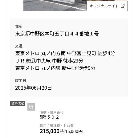
オリジナルサイト
8階
８０２
住所
東京都中野区本町五丁目４４番地１号
682,000円
18,000円
交通
1.0ヶ月
無
東京メトロ 丸ノ内方南 中野富士見町 徒歩4分
ＪＲ 総武中央線 中野 徒歩23分
3LDK+SIC
72.94㎡
東京メトロ 丸ノ内線 新中野 徒歩9分
三井の賃貸
ペット可
竣工日
追加
お問合せ
2025年06月20日
賃料改定
5階
５０２
215,000円
15,000円