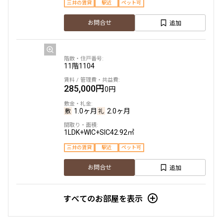
三井の賃貸
駅近
ペット可
追加
お問合せ
3階
３１４
405,000円
15,000円
11階
1104
1.0ヶ月
無
285,000円
0円
2LDK
61.67㎡
1.0ヶ月
2.0ヶ月
三井の賃貸
ペット可
フリーレント
1LDK+WIC+SIC
42.92㎡
追加
お問合せ
三井の賃貸
駅近
ペット可
新着
賃料改定
追加
お問合せ
6階
６０１
すべてのお部屋を表示
465,000円
20,000円