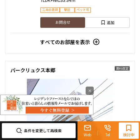
1LDK+WIC
33.34㎡
三井の賃貸
駅近
ペット可
追加
お問合せ
すべてのお部屋を表示
賃料改定
パークリュクス本郷
×
0120-321-719
9:30~18:00（水曜定休）
条件を変更して再検索
Web
Tel
検討中