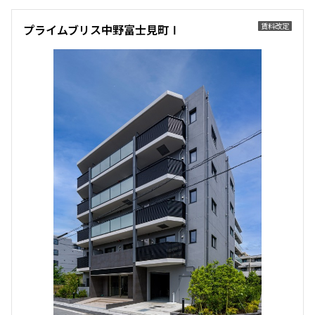
1.0ヶ月
無
賃料改定
プライムブリス中野富士見町Ⅰ
3LDK
64.06㎡
三井の賃貸
ペット可
追加
お問合せ
5階
５１４
555,000円
15,000円
1.0ヶ月
無
2LDK
65.61㎡
三井の賃貸
ペット可
フリーレント
追加
お問合せ