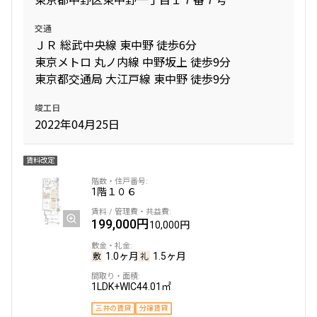
追加
お問合せ
交通
ＪＲ 総武中央線 東中野 徒歩6分
東京メトロ 丸ノ内線 中野坂上 徒歩9分
2階
２０７
東京都交通局 大江戸線 東中野 徒歩9分
304,000円
15,000円
竣工日
2022年04月25日
1.0ヶ月
無
1LDK+S+SIC
50.95㎡
賃料改定
三井の賃貸
ペット可
フリーレント
1階
１０６
追加
お問合せ
199,000円
10,000円
1.0ヶ月
1.5ヶ月
4階
４１６
1LDK+WIC
44.01㎡
310,000円
15,000円
三井の賃貸
分譲賃貸