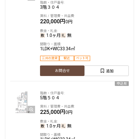
3階
３０４
220,000円
0円
1.0ヶ月
無
1LDK+WIC
33.34㎡
三井の賃貸
駅近
ペット可
追加
お問合せ
申込有
5階
５０４
225,000円
0円
1.0ヶ月
無