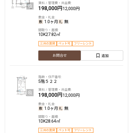
198,000円
8階
８０７
12,000円
240,000円
1.0ヶ月
無
15,000円
1DK
27.82㎡
1.0ヶ月
無
三井の賃貸
ペット可
フリーレント
2LDK
42.39㎡
追加
お問合せ
新築
三井の賃貸
ペット可
フリーレント
追加
お問合せ
5階
５２２
新着
198,000円
12,000円
5階
５０７
1.0ヶ月
無
241,000円
12,000円
1DK
28.64㎡
1.0ヶ月
無
三井の賃貸
ペット可
フリーレント