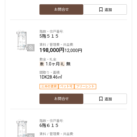
1LDK+N（土間）
42.39㎡
追加
お問合せ
新築
三井の賃貸
ペット可
フリーレント
追加
お問合せ
5階
５１５
198,000円
12,000円
10階
１００７
1.0ヶ月
無
258,000円
12,000円
1DK
28.46㎡
1.0ヶ月
無
三井の賃貸
ペット可
フリーレント
1LDK
42.39㎡
追加
お問合せ
新築
三井の賃貸
ペット可
フリーレント
追加
お問合せ
6階
６１５