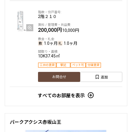
1.0ヶ月
無
2階
２１０
2LDK＋SIC
50.95㎡
200,000円
10,000円
三井の賃貸
ペット可
追加
お問合せ
1.0ヶ月
1.0ヶ月
1DK
37.45㎡
三井の賃貸
駅近
ペット可
分譲賃貸
5階
５０４
追加
お問合せ
330,000円
15,000円
すべてのお部屋を表示
1.0ヶ月
無
1LDK+N
43.56㎡
三井の賃貸
ペット可
フリーレント
パークアクシス赤坂山王
追加
お問合せ