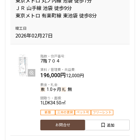
東京メトロ 丸ノ内線 池袋 徒歩7分
4LDK〜
ＪＲ 山手線 池袋 徒歩9分
東京メトロ 有楽町線 東池袋 徒歩8分
専有面積
竣工日
2026年02月27日
〜
築年数
7階
７０４
指定なし
新築
196,000円
12,000円
1年以内
3年以内
5年以内
10年以内
1.0ヶ月
無
15年以内
20年以内
25年以内
30年以内
1LDK
34.50㎡
新築
三井の賃貸
ペット可
フリーレント
駅から徒歩
追加
お問合せ
指定なし
1分以内
3分以内
5分以内