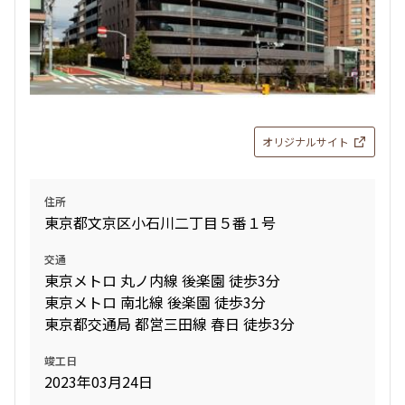
賃料改定
7階
７０６
325,000円
15,000円
オリジナルサイト
1.0ヶ月
無
2LDK＋SIC
50.95㎡
住所
東京都文京区小石川二丁目５番１号
三井の賃貸
ペット可
フリーレント
交通
追加
お問合せ
東京メトロ 丸ノ内線 後楽園 徒歩3分
東京メトロ 南北線 後楽園 徒歩3分
新着
賃料改定
東京都交通局 都営三田線 春日 徒歩3分
5階
５０８
竣工日
2023年03月24日
325,000円
15,000円