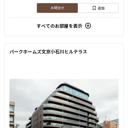
1.0ヶ月
無
追加
お問合せ
1LDK
38.23㎡
すべてのお部屋を表示
三井の賃貸
ペット可
追加
お問合せ
パークホームズ文京小石川ヒルテラス
3階
３０８
318,000円
15,000円
1.0ヶ月
無
2LDK+SIC
49.24㎡
三井の賃貸
ペット可
フリーレント
追加
お問合せ