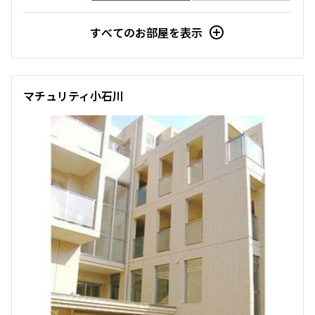
新築
三井の賃貸
ペット可
フリーレント
追加
お問合せ
すべてのお部屋を表示
追加
お問合せ
4階
４１２
マチュリティ小石川
7階
７０１
245,000円
15,000円
330,000円
15,000円
1.0ヶ月
無
1.0ヶ月
無
1LDK+SIC
43.75㎡
2LDK+SIC
53.41㎡
三井の賃貸
ペット可
新築
三井の賃貸
ペット可
フリーレント
追加
お問合せ
追加
お問合せ
3階
３０５
9階
９０１