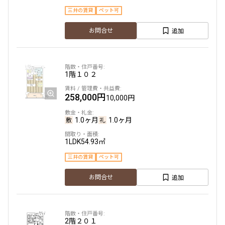
260,000円
15,000円
382,000円
18,000円
三井の賃貸
ペット可
1.0ヶ月
無
追加
お問合せ
1.0ヶ月
無
1LDK
43.36㎡
3LDK
55.17㎡
三井の賃貸
ペット可
フリーレント
新築
三井の賃貸
ペット可
フリーレント
1階
１０２
追加
お問合せ
追加
お問合せ
258,000円
10,000円
新着
1.0ヶ月
1.0ヶ月
6階
６１７
1LDK
54.93㎡
275,000円
15,000円
三井の賃貸
ペット可
追加
お問合せ
1.0ヶ月
無
2DK
38.48㎡
三井の賃貸
ペット可
2階
２０１