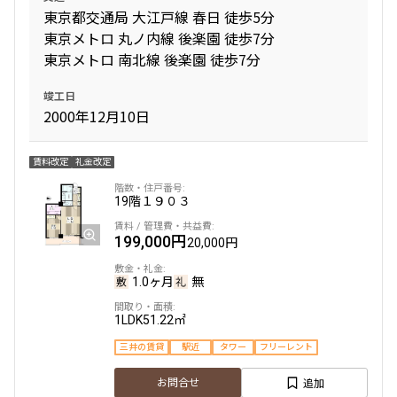
12階
１２０３
223,000円
東京都交通局 大江戸線 春日 徒歩5分
15,000円
東京メトロ 丸ノ内線 後楽園 徒歩7分
312,000円
15,000円
1.0ヶ月
無
東京メトロ 南北線 後楽園 徒歩7分
1.0ヶ月
無
1LDK＋SIC
31.47㎡
竣工日
2000年12月10日
2LDK+SIC＋TR
48.86㎡
三井の賃貸
ペット可
フリーレント
新築
三井の賃貸
ペット可
フリーレント
追加
お問合せ
賃料改定
礼金改定
追加
お問合せ
19階
１９０３
新着
新着
199,000円
20,000円
3階
３１９
4階
４０１
1.0ヶ月
無
235,000円
15,000円
321,000円
15,000円
1LDK
51.22㎡
1.0ヶ月
無
三井の賃貸
駅近
タワー
フリーレント
1.0ヶ月
無
1LDK
42.13㎡
追加
お問合せ
2LDK+SIC
53.41㎡
三井の賃貸
ペット可