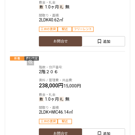
1.0ヶ月
無
2LDK
40.62㎡
三井の賃貸
駅近
フリーレント
追加
お問合せ
新着
賃料改定
2階
２０６
238,000円
15,000円
1.0ヶ月
無
2LDK+WIC
46.14㎡
三井の賃貸
駅近
追加
お問合せ