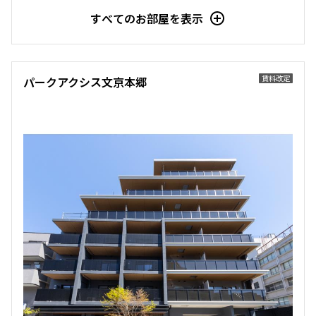
すべてのお部屋を表示
9階
９０５
203,000円
12,000円
賃料改定
パークアクシス文京本郷
1.0ヶ月
無
1LDK
32.34㎡
新築
三井の賃貸
ペット可
追加
お問合せ
12階
１２０４
208,000円
12,000円
1.0ヶ月
無