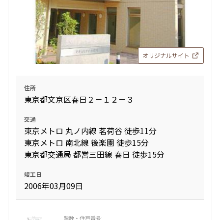
245,000円
15,000円
337,000円
15,000円
1.0ヶ月
無
1.0ヶ月
無
1LDK
43.36㎡
オリジナルサイト
2LDK+SIC
53.41㎡
三井の賃貸
ペット可
フリーレント
新築
三井の賃貸
ペット可
フリーレント
追加
お問合せ
住所
東京都文京区春日２－１２－３
追加
お問合せ
交通
6階
６１０
東京メトロ 丸ノ内線 茗荷谷 徒歩11分
東京メトロ 南北線 後楽園 徒歩15分
9階
９０２
250,000円
15,000円
東京都交通局 都営三田線 春日 徒歩15分
349,000円
15,000円
1.0ヶ月
無
竣工日
2006年03月09日
1.0ヶ月
無
1LDK+SIC
43.75㎡
2LDK+WIC
55.17㎡
三井の賃貸
ペット可
フリーレント