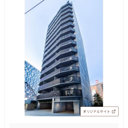
3階
３１５
335,000円
15,000円
1.0ヶ月
無
1LDK+S+WIC
57.05㎡
三井の賃貸
ペット可
フリーレント
追加
お問合せ
賃料改定
2階
２１４
オリジナルサイト
345,000円
15,000円