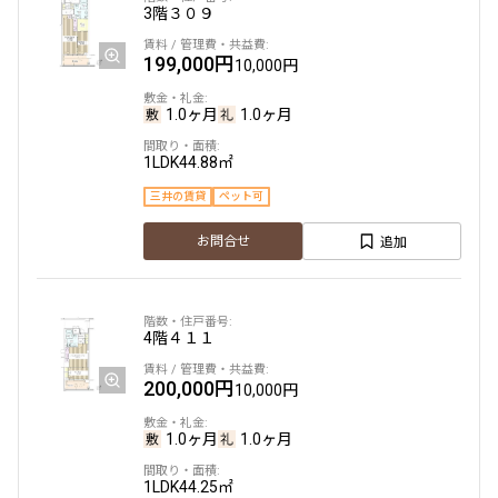
新築
三井の賃貸
ペット可
フリーレント
3階
３０９
追加
お問合せ
追加
お問合せ
199,000円
10,000円
新着
1.0ヶ月
1.0ヶ月
4階
４０２
12階
１２０１
1LDK
44.88㎡
255,000円
15,000円
350,000円
15,000円
三井の賃貸
ペット可
1.0ヶ月
無
追加
お問合せ
1.0ヶ月
無
1LDK
44.30㎡
2LDK+SIC
53.41㎡
三井の賃貸
ペット可
フリーレント
新築
三井の賃貸
ペット可
フリーレント
4階
４１１
追加
お問合せ
追加
お問合せ
200,000円
10,000円
1.0ヶ月
1.0ヶ月
4階
４０５
3階
３０２
1LDK
44.25㎡