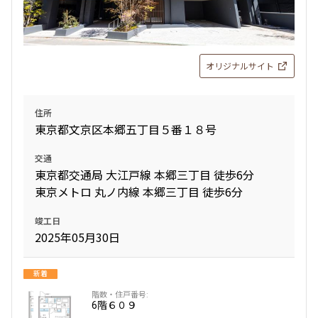
1LDK
34.50㎡
新築
三井の賃貸
ペット可
フリーレント
オリジナルサイト
追加
お問合せ
住所
東京都文京区本郷五丁目５番１８号
12階
１２０５
交通
217,000円
12,000円
東京都交通局 大江戸線 本郷三丁目 徒歩6分
東京メトロ 丸ノ内線 本郷三丁目 徒歩6分
1.0ヶ月
無
竣工日
1LDK
32.34㎡
2025年05月30日
新築
三井の賃貸
ペット可
追加
新着
お問合せ
6階
６０９