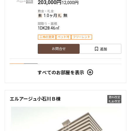
203,000円
12,000円
2階
２０３
1.0ヶ月
無
284,000円
15,000円
1DK
28.46㎡
1.0ヶ月
無
三井の賃貸
ペット可
フリーレント
2LDK+SIC＋TR
48.86㎡
追加
お問合せ
新築
三井の賃貸
ペット可
フリーレント
追加
新着
賃料改定
お問合せ
すべてのお部屋を表示
1階
１０２
215,000円
5階
５０３
15,000円
賃料改定
エルアージュ小石川Ｂ棟
礼金改定
295,000円
1.0ヶ月
無
15,000円
1LDK
38.95㎡
1.0ヶ月
無
三井の賃貸
ペット可
2LDK+SIC＋TR
48.86㎡