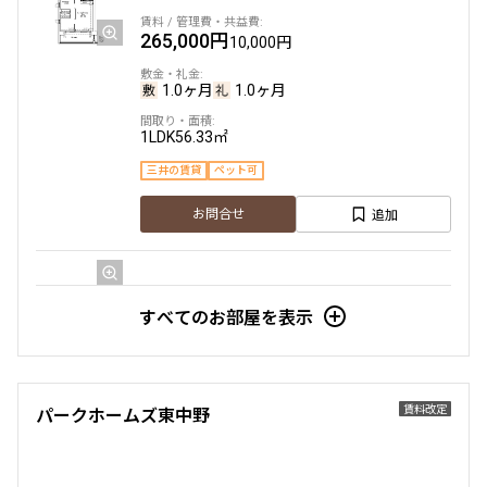
追加
お問合せ
265,000円
10,000円
1.0ヶ月
1.0ヶ月
3階
３１３
1LDK
56.33㎡
280,000円
15,000円
三井の賃貸
ペット可
追加
お問合せ
1.0ヶ月
無
1LDK
49.23㎡
三井の賃貸
ペット可
フリーレント
4階
４０６
すべてのお部屋を表示
追加
お問合せ
450,000円
15,000円
1.0ヶ月
1.0ヶ月
賃料改定
パークホームズ東中野
7階
７０７
2LDK
93.54㎡
285,000円
15,000円