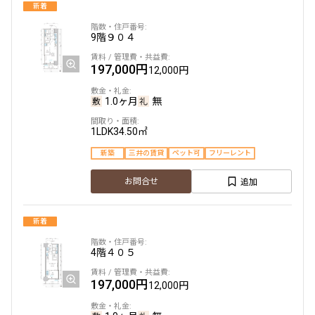
10分以内
15分以内
新着
9階
９０４
他条件
197,000円
12,000円
当社限定物件
専任物件
1.0ヶ月
無
三井の賃貸物件
申込無し物件のみ表示
1LDK
34.50㎡
ペット可・相談
楽器可・相談
新築
三井の賃貸
ペット可
フリーレント
追加
お問合せ
入居可能日
新着
4階
４０５
より詳細な絞り込み
197,000円
12,000円
建物施設やお部屋の設備、方位、階数などの絞り込みが