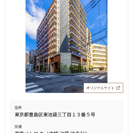
お部屋を再検索
検索結果の絞り込み
賃料
〜
管理費/共益費含む
礼金なし
敷金なし
礼金１ヶ月以下
オリジナルサイト
フリーレント付き
住所
間取り
東京都豊島区東池袋三丁目１３番５号
1R〜1K
1DK〜1LDK
交通
2LDK
3LDK