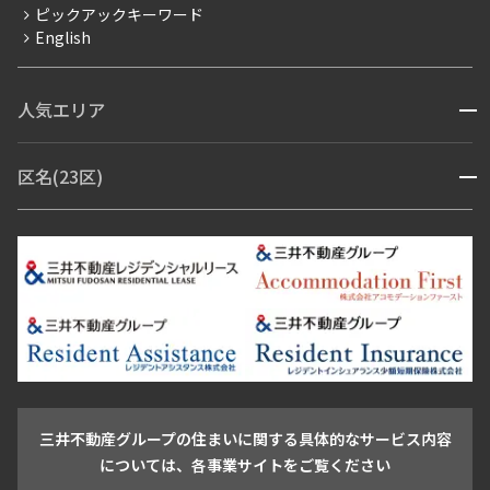
ピックアックキーワード
フリーレント
English
ペット可
コンシェルジュ付き
人気エリア
開閉
ブランドマンション
赤坂・六本木
広尾・麻布・麻布十番
虎ノ門・麻布台
区名(23区)
開閉
青山・表参道・原宿
白金・目黒
高輪・五反田・大崎
恵比寿・代官山・中目黒
渋谷・松濤・代々木上原
番町・四谷・九段
港区
渋谷区
中央区
新宿区
文京区
千代田区
目黒区
日本橋・銀座
市ヶ谷・神楽坂・飯田橋
三田・芝・浜松町
品川区
世田谷区
大田区
江東区
台東区
墨田区
中野区
芝浦・汐留・品川
月島・勝どき・豊洲
本郷・春日・小石川
豊島区
杉並区
板橋区
北区
練馬区
荒川区
足立区
新宿・代々木
目白・高田馬場・早稲田
中野・荻窪
葛飾区
江戸川区
池尻大橋・三軒茶屋
祐天寺・学芸大学・自由が丘
駒沢・用賀・二子玉川
成城・砧
池袋・板橋・王子
戸越・大井・蒲田
三井不動産グループの住まいに関する具体的なサービス内容
青山
渋谷
東京・大手町
新宿
品川
目黒・中目黒
については、各事業サイトをご覧ください
神田・御茶ノ水・秋葉原
初台・幡ヶ谷・笹塚