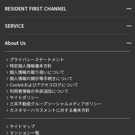
販売マンション
地図から探す
開閉
RESIDENT FIRST CHANNEL
お問い合わせ
キーワードから探す
NEWS
開閉
SERVICE
新着情報から探す
マンションレポート
ニュースから探す
営業窓口
商店街のある暮らし
開閉
About Us
新着募集情報
会員ページ
住まいのコラム
レジデントファーストについて
RESIDENT FIRST MEMBERS登録
RESIDENT FIRST MEMBERS登録
こだわりから探す
プライバシーステートメント
会社情報
ご入居・提携サービス
特定個人情報基本方針
こだわり一覧
事業案内
個人情報の取り扱いについて
お部屋探しからご契約まで
プレミアムマンション
個人情報の開示等手続きについて
採用情報
よくあるご質問
Cookieおよびアクセスログについて
新築
ニュースリリース
社宅紹介
利用者情報の外部送信について
当社限定（港区・渋谷区）
サイトポリシー
お問い合わせ
【仲介会社様向け】当社仲介事業部取り扱い物件入居申込
三井不動産グループソーシャルメディアポリシー
当社限定（港区・渋谷区以外）
カスタマーハラスメントに対する基本方針
三井不動産企画
分譲賃貸
サイトマップ
賃料改定
マンション一覧