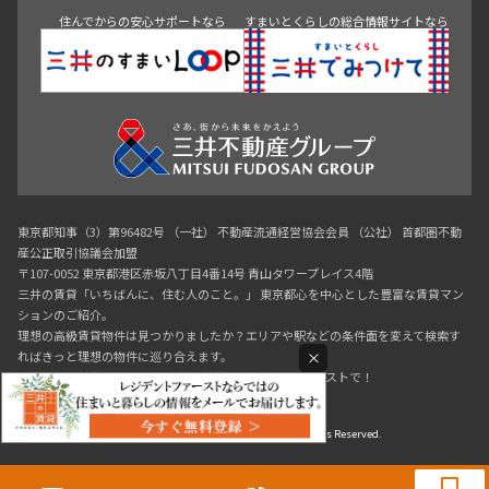
住んでからの安心サポートなら
すまいとくらしの総合情報サイトなら
東京都知事（3）第96482号 （一社） 不動産流通経営協会会員 （公社） 首都圏不動
産公正取引協議会加盟
〒107-0052 東京都港区赤坂八丁目4番14号 青山タワープレイス4階
三井の賃貸「いちばんに、住む人のこと。」 東京都心を中心とした豊富な賃貸マン
ションのご紹介。
理想の高級賃貸物件は見つかりましたか？エリアや駅などの条件面を変えて検索す
×
ればきっと理想の物件に巡り合えます。
都心の高級賃貸物件探しは[三井の賃貸]レジデントファーストで！
Copyright © RESIDENT FIRST Co.,Ltd. All Rights Reserved.
0120-321-364
9:30~18:00（水曜定休）