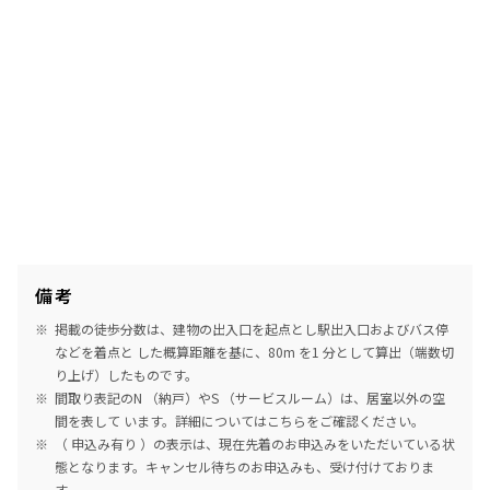
備考
掲載の徒歩分数は、建物の出入口を起点とし駅出入口およびバス停
などを着点と した概算距離を基に、80m を1 分として算出（端数切
り上げ）したものです。
間取り表記のN （納戸）やS （サービスルーム）は、居室以外の空
間を表して います。詳細については
こちら
をご確認ください。
（ 申込み有り ）の表示は、現在先着のお申込みをいただいている状
態となります。キャンセル待ちのお申込みも、受け付けておりま
す。