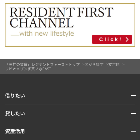
「三井の賃貸」レジデントファーストトップ
区から探す
文京区
リビオメゾン御茶ノ水EAST
開閉
借りたい
検索する
開閉
貸したい
人気エリアから探す
賃貸運営
区から探す
開閉
資産活用
お問い合わせ
駅・沿線から探す