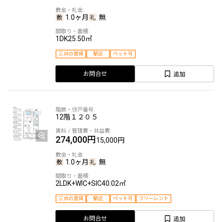
1.0ヶ月
無
1DK
25.50㎡
三井の賃貸
駅近
ペット可
追加
お問合せ
12階
１２０５
274,000円
15,000円
1.0ヶ月
無
2LDK+WIC+SIC
40.02㎡
三井の賃貸
駅近
ペット可
フリーレント
追加
お問合せ