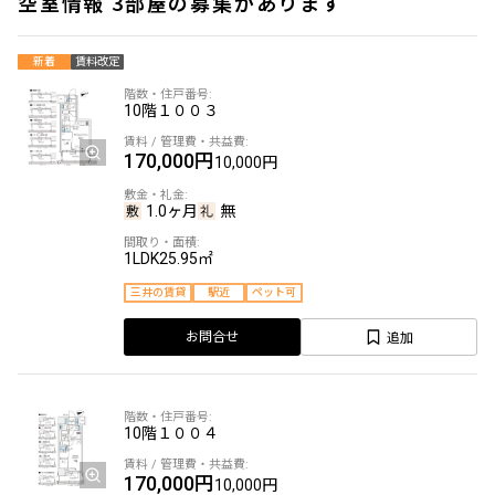
空室情報 3部屋の募集があります
新着
賃料改定
10階
１００３
170,000円
10,000円
1.0ヶ月
無
1LDK
25.95㎡
三井の賃貸
駅近
ペット可
追加
お問合せ
10階
１００４
170,000円
10,000円