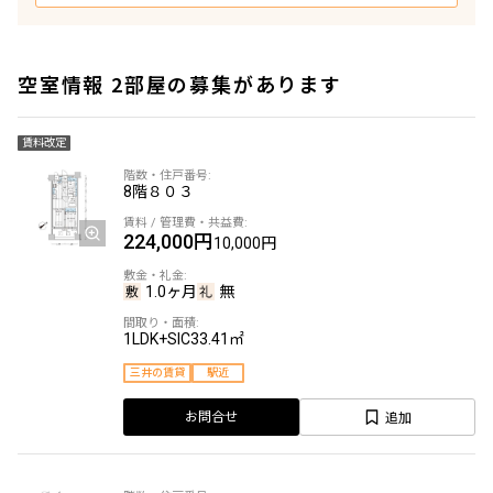
空室情報 2部屋の募集があります
賃料改定
8階
８０３
224,000円
10,000円
1.0ヶ月
無
1LDK+SIC
33.41㎡
三井の賃貸
駅近
追加
お問合せ