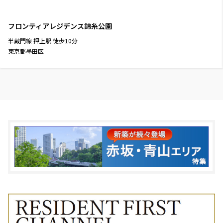
フロンティアレジデンス錦糸公園
半蔵門線
押上駅
徒歩
10
分
東京都墨田区