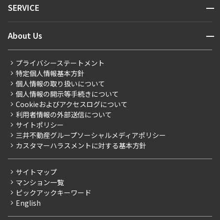
開閉
SERVICE
新着情報から探す
マンションレポート
ニュースから探す
営業窓口
商店街のある暮らし
開閉
About Us
新着募集情報
会員ページ
住まいのコラム
レジデントファーストについて
RESIDENT FIRST MEMBERS登録
RESIDENT FIRST MEMBERS登録
こだわりから探す
プライバシーステートメント
会社情報
ご入居・提携サービス
特定個人情報基本方針
こだわり一覧
事業案内
個人情報の取り扱いについて
お部屋探しからご契約まで
プレミアムマンション
個人情報の開示等手続きについて
採用情報
よくあるご質問
Cookieおよびアクセスログについて
新築
ニュースリリース
社宅紹介
利用者情報の外部送信について
当社限定（港区・渋谷区）
サイトポリシー
お問い合わせ
【仲介会社様向け】当社仲介事業部取り扱い物件入居申込
三井不動産グループソーシャルメディアポリシー
当社限定（港区・渋谷区以外）
カスタマーハラスメントに対する基本方針
三井不動産企画
分譲賃貸
サイトマップ
賃料改定
マンション一覧
ピックアックキーワード
フリーレント
English
ペット可