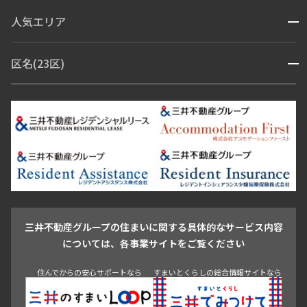
コンシェルジュ付き
人気エリア
開閉
ブランドマンション
赤坂・六本木
広尾・麻布・麻布十番
虎ノ門・麻布台
区名(23区)
開閉
青山・表参道・原宿
白金・目黒
高輪・五反田・大崎
恵比寿・代官山・中目黒
渋谷・松濤・代々木上原
番町・四谷・九段
港区
渋谷区
中央区
新宿区
文京区
千代田区
目黒区
日本橋・銀座
市ヶ谷・神楽坂・飯田橋
三田・芝・浜松町
品川区
世田谷区
大田区
江東区
台東区
墨田区
中野区
芝浦・汐留・品川
月島・勝どき・豊洲
本郷・春日・小石川
豊島区
杉並区
板橋区
北区
練馬区
荒川区
足立区
新宿・代々木
目白・高田馬場・早稲田
中野・荻窪
葛飾区
江戸川区
池尻大橋・三軒茶屋
祐天寺・学芸大学・自由が丘
駒沢・用賀・二子玉川
成城・砧
池袋・板橋・王子
戸越・大井・蒲田
三井不動産グループの住まいに関する具体的なサービス内容
青山
渋谷
東京・大手町
新宿
品川
目黒・中目黒
については、各事業サイトをご覧ください
神田・御茶ノ水・秋葉原
初台・幡ヶ谷・笹塚
住んでからの安心サポートなら
すまいとくらしの総合情報サイトなら