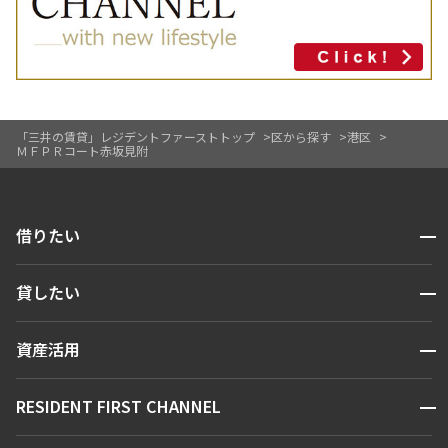
「三井の賃貸」レジデントファーストトップ
区から探す
港区
ＭＦＰＲコート赤坂見附
開閉
借りたい
検索する
開閉
貸したい
人気エリアから探す
賃貸運営
区から探す
開閉
資産活用
お問い合わせ
駅・沿線から探す
販売マンション
地図から探す
開閉
RESIDENT FIRST CHANNEL
お問い合わせ
キーワードから探す
NEWS