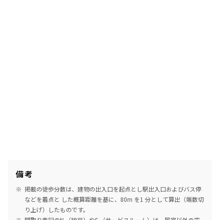
備考
掲載の徒歩分数は、建物の出入口を起点とし駅出入口およびバス停
などを着点と した概算距離を基に、80m を1 分として算出（端数切
り上げ）したものです。
間取り表記のN （納戸）やS （サービスルーム）は、居室以外の空