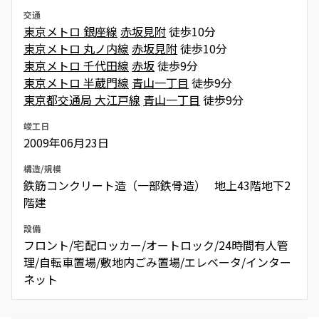
交通
東京メトロ 銀座線
赤坂見附
徒歩10分
東京メトロ 丸ノ内線
赤坂見附
徒歩10分
東京メトロ 千代田線
赤坂
徒歩9分
東京メトロ 半蔵門線
青山一丁目
徒歩9分
東京都交通局 大江戸線
青山一丁目
徒歩9分
竣工日
2009年06月23日
構造/規模
鉄筋コンクリート造（一部鉄骨造） 地上43階地下2
階建
設備
フロント/宅配ロッカー/オートロック/24時間有人管
理/自転車置場/敷地内ごみ置場/エレベータ/インター
ネット