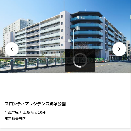
フロンティアレジデンス錦糸公園
半蔵門線
押上駅
徒歩
10
分
東京都墨田区