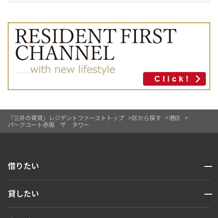
「三井の賃貸」レジデントファーストトップ
区から探す
港区
パークコート赤坂 ザ タワー
開閉
借りたい
検索する
開閉
貸したい
人気エリアから探す
賃貸運営
区から探す