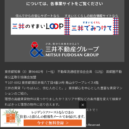
については、各事業サイトをご覧ください
神田・御茶ノ水・秋葉原
初台・幡ヶ谷・笹塚
住んでからの安心サポートなら
すまいとくらしの総合情報サイトなら
東京都知事（3）第96482号 （一社） 不動産流通経営協会会員 （公社） 首都圏不動
産公正取引協議会加盟
〒107-0052 東京都港区赤坂八丁目4番14号 青山タワープレイス4階
三井の賃貸「いちばんに、住む人のこと。」 東京都心を中心とした豊富な賃貸マン
ションのご紹介。
理想の高級賃貸物件は見つかりましたか？エリアや駅などの条件面を変えて検索す
ればきっと理想の物件に巡り合えます。
×
都心の高級賃貸物件探しは[三井の賃貸]レジデントファーストで！
Copyright © RESIDENT FIRST Co.,Ltd. All Rights Reserved.