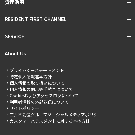
開閉
資産活用
お問い合わせ
駅・沿線から探す
販売マンション
地図から探す
開閉
RESIDENT FIRST CHANNEL
お問い合わせ
キーワードから探す
NEWS
開閉
SERVICE
新着情報から探す
マンションレポート
ニュースから探す
営業窓口
商店街のある暮らし
開閉
About Us
新着募集情報
会員ページ
住まいのコラム
レジデントファーストについて
RESIDENT FIRST MEMBERS登録
RESIDENT FIRST MEMBERS登録
こだわりから探す
プライバシーステートメント
会社情報
ご入居・提携サービス
特定個人情報基本方針
こだわり一覧
事業案内
個人情報の取り扱いについて
お部屋探しからご契約まで
プレミアムマンション
個人情報の開示等手続きについて
採用情報
よくあるご質問
Cookieおよびアクセスログについて
新築
ニュースリリース
社宅紹介
利用者情報の外部送信について
当社限定（港区・渋谷区）
サイトポリシー
お問い合わせ
【仲介会社様向け】当社仲介事業部取り扱い物件入居申込
三井不動産グループソーシャルメディアポリシー
当社限定（港区・渋谷区以外）
カスタマーハラスメントに対する基本方針
三井不動産企画
分譲賃貸