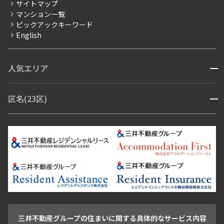
サイトマップ
賃料改定
マンション一覧
ピックアックキーワード
フリーレント
English
ペット可
コンシェルジュ付き
人気エリア
開閉
ブランドマンション
赤坂・六本木
広尾・麻布・麻布十番
虎ノ門・麻布台
区名(23区)
開閉
青山・表参道・原宿
白金・目黒
高輪・五反田・大崎
恵比寿・代官山・中目黒
渋谷・松濤・代々木上原
番町・四谷・九段
港区
渋谷区
中央区
新宿区
文京区
千代田区
目黒区
日本橋・銀座
市ヶ谷・神楽坂・飯田橋
三田・芝・浜松町
品川区
世田谷区
大田区
江東区
台東区
墨田区
中野区
芝浦・汐留・品川
月島・勝どき・豊洲
本郷・春日・小石川
豊島区
杉並区
板橋区
北区
練馬区
荒川区
足立区
新宿・代々木
目白・高田馬場・早稲田
中野・荻窪
葛飾区
江戸川区
池尻大橋・三軒茶屋
祐天寺・学芸大学・自由が丘
駒沢・用賀・二子玉川
成城・砧
池袋・板橋・王子
戸越・大井・蒲田
三井不動産グループの住まいに関する具体的なサービス内容
青山
渋谷
東京・大手町
新宿
品川
目黒・中目黒