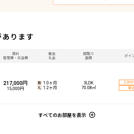
があります
賃料
敷金
間取り
ポイ
管理費・共益費
礼金
面積
217,000円
1.0ヶ月
3LDK
三井の
1.2ヶ月
70.08㎡
15,000円
駅
すべてのお部屋を表示