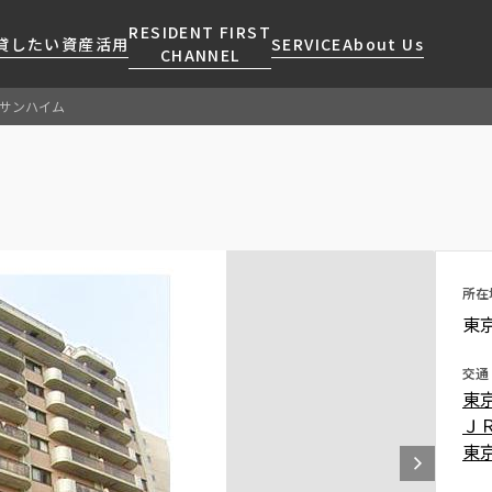
RESIDENT FIRST
貸したい
資産活用
SERVICE
About Us
CHANNEL
サンハイム
検索する
こだわりから探す
レジデントファーストについて
賃貸運営
販売マンション
NEWS
営業窓口
会社情報
お問い合わせ
お問い合わせ
マンションレポート
会員ページ
人気エリアから探す
こだわり一覧
事業案内
商店街のある暮らし
RESIDENT FIRST
区から探す
プレミアムマンション
MEMBERS登録
採用情報
住まいのコラム
駅・沿線から探す
新築
所在
ご入居・提携サービス
東
ニュースリリース
RESIDENT FIRST
地図から探す
当社限定(港区・渋谷区)
MEMBERS登録
お部屋探しからご契約まで
お問い合わせ
キーワードから探す
当社限定(港区・渋谷区以外)
交通
よくあるご質問
東
三井不動産企画
Ｊ
社宅紹介
新着情報から探す
分譲賃貸
東
【仲介会社様向け】当社仲介
ニュースから探す
賃料改定
事業部取り扱い物件入居申