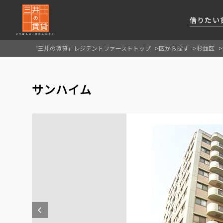
借りたい
「三井の賃貸」レジデントファーストトップ
区から探す
杉並区
About Us
借りたい
貸したい
資産活用
RESIDENT
SERVICE
サンハイム
FIRST CHANNEL
私たちレジデントファーストの思いや
厳選した都心の上質な賃貸マンションを数多
賃貸運営をお考えのオーナー様に
分譲マンションのご購入、売却の
レジデントファーストが提供する
ご提供するサービスをご紹介します
くご提案します
最適なプランをご提案します
ご相談も承ります
各種サービスをご紹介します
新しい住まいと暮らしの探しに関わる
様々な情報を発信します