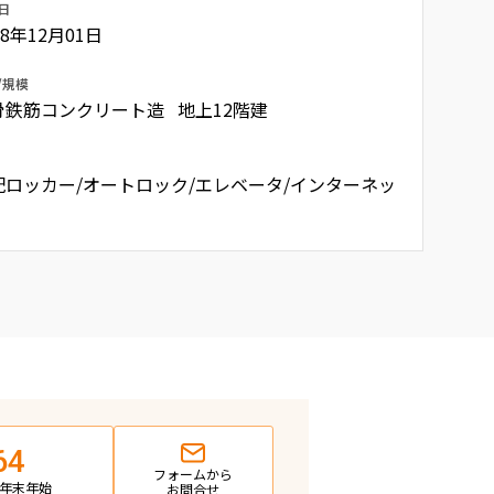
日
98年12月01日
/規模
骨鉄筋コンクリート造 地上12階建
配ロッカー/オートロック/エレベータ/インターネッ
64
フォームから
日・年末年始
お問合せ