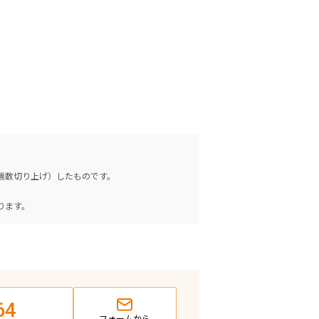
（端数切り上げ）したものです。
。
ります。
64
フォームから