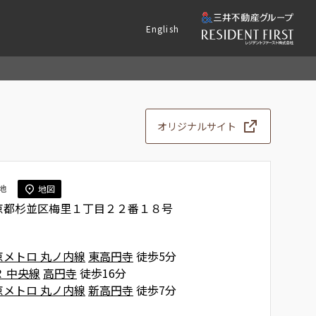
English
オリジナルサイト
地
地図
京都杉並区梅里１丁目２２番１８号
京メトロ 丸ノ内線
東高円寺
徒歩5分
Ｒ 中央線
高円寺
徒歩16分
京メトロ 丸ノ内線
新高円寺
徒歩7分