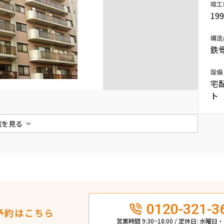
竣工
込
19
新着募集情報
フリーレント
ペット可
構造
鉄
コンシェルジュ付き
ブランドマンション
設備
宅
ト
覧を見る
0120-321-3
予約はこちら
営業時間 9:30~18:00 / 定休日: 水曜