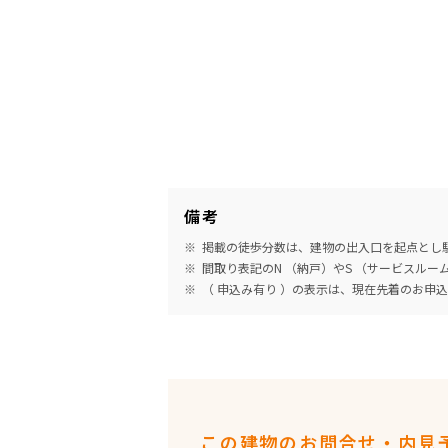
備考
掲載の徒歩分数は、建物の出入口を起点とし駅
間取り表記のN （納戸）やS （サービスル
（ 申込み有り ）の表示は、現在先着のお申
この建物のお問合せ・内見