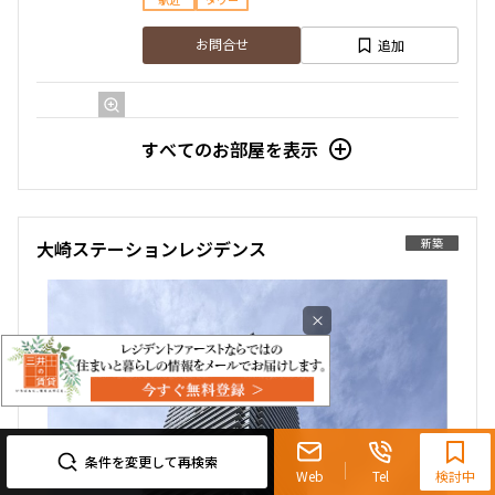
駅近
タワー
追加
お問合せ
14階
1424
すべてのお部屋を表示
940,000円
0円
3.0ヶ月
1.0ヶ月
新築
大崎ステーションレジデンス
4LDK
187.79㎡
×
駅近
タワー
追加
お問合せ
0120-321-719
9:30~18:00（水曜定休）
条件を変更して再検索
Web
Tel
検討中