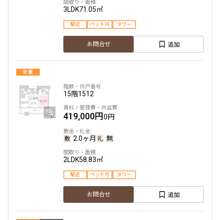
3LDK
71.05㎡
駅近
ペット可
タワー
追加
お問合せ
新着
15階
1512
419,000円
0円
2.0ヶ月
無
2LDK
58.83㎡
駅近
ペット可
タワー
追加
お問合せ