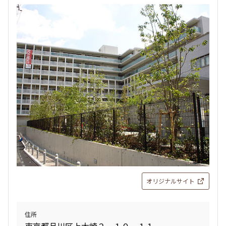
2LDK
81.37㎡
駅近
ペット可
タワー
追加
お問合せ
新着
賃料改定
14階
1410
519,000円
0円
2.0ヶ月
無
3LDK
72.97㎡
オリジナルサイト
駅近
ペット可
タワー
追加
お問合せ
住所