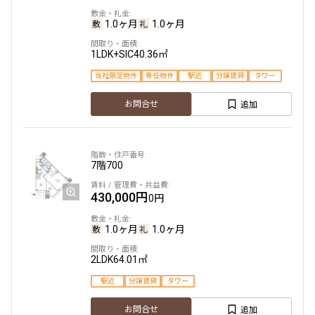
1.0ヶ月
1.0ヶ月
他条件
1LDK+SIC
40.36㎡
当社限定物件
当社限定物件
専任物件
駅近
分譲賃貸
タワー
専任物件
三井の賃貸物件
追加
お問合せ
申込無し物件のみ表示
ペット可・相談
楽器可・相談
7階
700
入居可能日
430,000円
0円
1.0ヶ月
1.0ヶ月
2LDK
64.01㎡
より詳細な絞り込み
駅近
分譲賃貸
タワー
建物施設やお部屋の設備、方位、階数などの絞り込みが
追加
お問合せ
できます