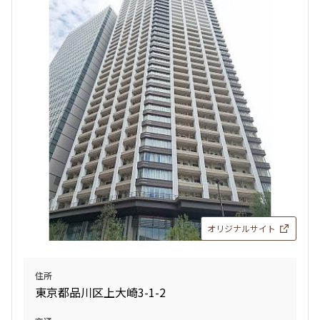
検索結果の絞り込み
賃料
〜
管理費/共益費含む
礼金なし
敷金なし
礼金１ヶ月以下
フリーレント付き
オリジナルサイト
間取り
住所
1R〜1K
1DK〜1LDK
東京都品川区上大崎3-1-2
2LDK
3LDK
4LDK〜