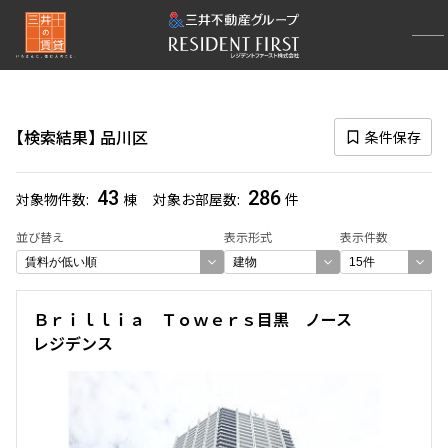
再検索ナビゲーション
区
検索結果
品川区
条件保存
選択中の区
品川区
(286)
43
286
対象物件数
棟
対象お部屋数
件
一覧から選び直す
並び替え
表示形式
表示件数
選び方を変更する
Ｂｒｉｌｌｉａ Ｔｏｗｅｒｓ目黒 ノース
レジデンス
検索対象お部屋数
286
件
お部屋を再検索