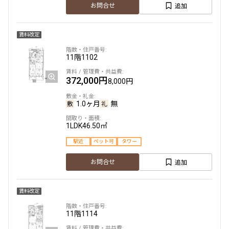
追加
お問合せ
賃料改定
11階
1102
372,000円
8,000円
1.0ヶ月
無
1LDK
46.50㎡
駅近
ペット可
タワー
追加
お問合せ
賃料改定
11階
1114