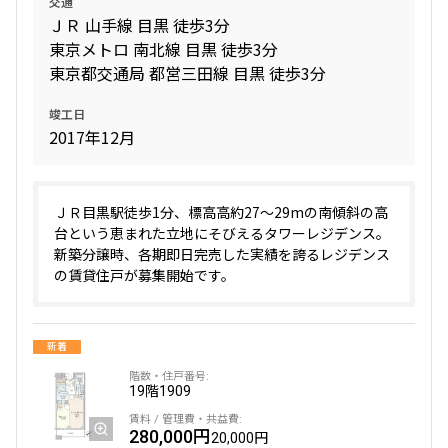
交通
ＪＲ 山手線 目黒 徒歩3分
東京メトロ 南北線 目黒 徒歩3分
専有面積
東京都交通局 都営三田線 目黒 徒歩3分
〜
竣工日
2017年12月
築年数
ＪＲ目黒駅徒歩1分、標高高約27〜29mの南傾斜の高
指定なし
新築
台という恵まれた立地にそびえるタワーレジデンス。
1年以内
3年以内
新築分譲時、各期即日完売した実績を誇るレジデンス
5年以内
10年以内
15年以内
20年以内
の賃貸住戸が募集開始です。
25年以内
30年以内
新着
駅から徒歩
19階
1909
指定なし
1分以内
3分以内
5分以内
280,000円
10分以内
15分以内
20,000円