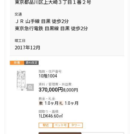
東京都品川区上大崎３丁目１番２号
交通
ＪＲ 山手線 目黒 徒歩2分
東京急行電鉄 目黒線 目黒 徒歩2分
竣工日
2017年12月
新着
賃料改定
10階
1004
370,000円
8,000円
1.0ヶ月
1.0ヶ月
1LDK
46.60㎡
駅近
ペット可
タワー