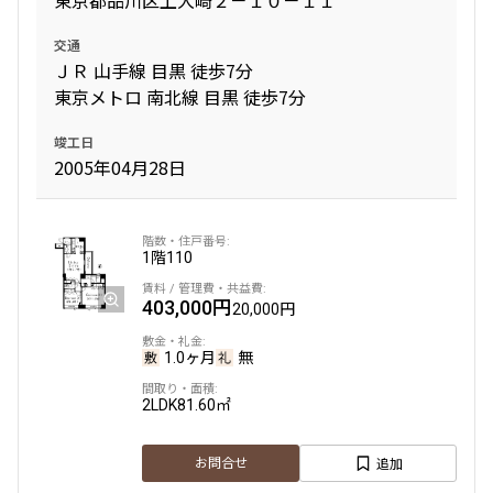
東京都品川区上大崎２－１０－１１
新着
賃料改定
交通
19階
1906
ＪＲ 山手線 目黒 徒歩7分
東京メトロ 南北線 目黒 徒歩7分
529,000円
0円
竣工日
2005年04月28日
2.0ヶ月
無
3LDK
73.33㎡
駅近
ペット可
タワー
1階
110
追加
お問合せ
403,000円
20,000円
新着
賃料改定
1.0ヶ月
無
9階
903
2LDK
81.60㎡
549,000円
0円
追加
お問合せ