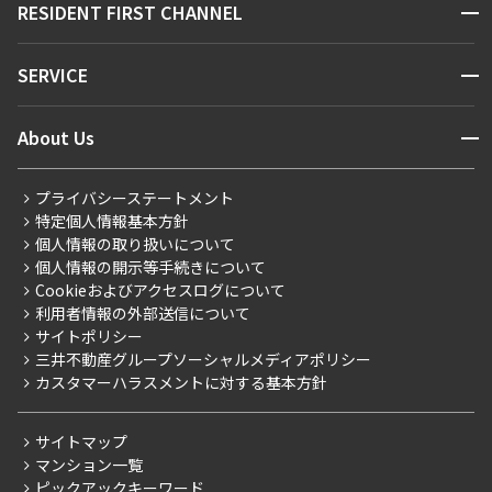
開閉
RESIDENT FIRST CHANNEL
お問い合わせ
キーワードから探す
NEWS
開閉
SERVICE
新着情報から探す
マンションレポート
ニュースから探す
営業窓口
商店街のある暮らし
開閉
About Us
新着募集情報
会員ページ
住まいのコラム
レジデントファーストについて
RESIDENT FIRST MEMBERS登録
RESIDENT FIRST MEMBERS登録
こだわりから探す
プライバシーステートメント
会社情報
ご入居・提携サービス
特定個人情報基本方針
こだわり一覧
事業案内
個人情報の取り扱いについて
お部屋探しからご契約まで
プレミアムマンション
個人情報の開示等手続きについて
採用情報
よくあるご質問
Cookieおよびアクセスログについて
新築
ニュースリリース
社宅紹介
利用者情報の外部送信について
当社限定（港区・渋谷区）
サイトポリシー
お問い合わせ
【仲介会社様向け】当社仲介事業部取り扱い物件入居申込
三井不動産グループソーシャルメディアポリシー
当社限定（港区・渋谷区以外）
カスタマーハラスメントに対する基本方針
三井不動産企画
分譲賃貸
サイトマップ
賃料改定
マンション一覧
ピックアックキーワード
フリーレント