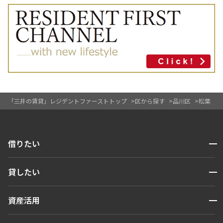
「三井の賃貸」レジデントファーストトップ
区から探す
品川区
松葉
開閉
借りたい
検索する
開閉
貸したい
人気エリアから探す
賃貸運営
区から探す
開閉
資産活用
お問い合わせ
駅・沿線から探す
販売マンション
地図から探す