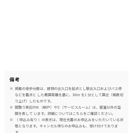
備考
掲載の徒歩分数は、建物の出入口を起点とし駅出入口およびバス停
などを着点と した概算距離を基に、80m を1 分として算出（端数切
り上げ）したものです。
間取り表記のN （納戸）やS （サービスルーム）は、居室以外の空
間を表して います。詳細については
こちら
をご確認ください。
（ 申込み有り ）の表示は、現在先着のお申込みをいただいている状
態となります。キャンセル待ちのお申込みも、受け付けておりま
す。