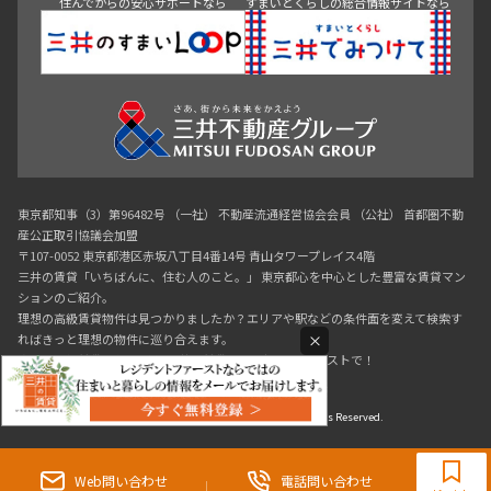
住んでからの安心サポートなら
すまいとくらしの総合情報サイトなら
東京都知事（3）第96482号 （一社） 不動産流通経営協会会員 （公社） 首都圏不動
産公正取引協議会加盟
〒107-0052 東京都港区赤坂八丁目4番14号 青山タワープレイス4階
三井の賃貸「いちばんに、住む人のこと。」 東京都心を中心とした豊富な賃貸マン
ションのご紹介。
理想の高級賃貸物件は見つかりましたか？エリアや駅などの条件面を変えて検索す
×
ればきっと理想の物件に巡り合えます。
都心の高級賃貸物件探しは[三井の賃貸]レジデントファーストで！
Copyright © RESIDENT FIRST Co.,Ltd. All Rights Reserved.
0120-321-719
9:30~18:00（水曜定休）
Web問い合わせ
電話問い合わせ