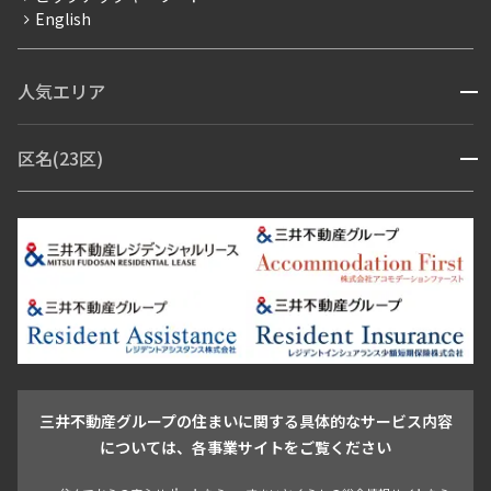
English
ペット可
コンシェルジュ付き
人気エリア
開閉
ブランドマンション
赤坂・六本木
広尾・麻布・麻布十番
虎ノ門・麻布台
区名(23区)
開閉
青山・表参道・原宿
白金・目黒
高輪・五反田・大崎
恵比寿・代官山・中目黒
渋谷・松濤・代々木上原
番町・四谷・九段
港区
渋谷区
中央区
新宿区
文京区
千代田区
目黒区
日本橋・銀座
市ヶ谷・神楽坂・飯田橋
三田・芝・浜松町
品川区
世田谷区
大田区
江東区
台東区
墨田区
中野区
芝浦・汐留・品川
月島・勝どき・豊洲
本郷・春日・小石川
豊島区
杉並区
板橋区
北区
練馬区
荒川区
足立区
新宿・代々木
目白・高田馬場・早稲田
中野・荻窪
葛飾区
江戸川区
池尻大橋・三軒茶屋
祐天寺・学芸大学・自由が丘
駒沢・用賀・二子玉川
成城・砧
池袋・板橋・王子
戸越・大井・蒲田
三井不動産グループの住まいに関する具体的なサービス内容
青山
渋谷
東京・大手町
新宿
品川
目黒・中目黒
については、各事業サイトをご覧ください
神田・御茶ノ水・秋葉原
初台・幡ヶ谷・笹塚