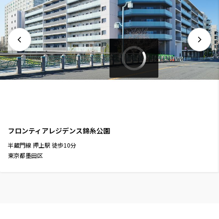
フロンティアレジデンス錦糸公園
半蔵門線
押上駅
徒歩
10
分
東京都墨田区