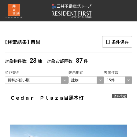
再検索ナビゲーション
路線図一覧
検索結果
目黒
条件保存
選択中の路線
山手線
(1067)
28
87
対象物件数
棟
対象お部屋数
件
一覧から選び直す
並び替え
表示形式
表示件数
選択中の駅
賃料改定
Ｃｅｄａｒ Ｐｌａｚａ目黒本町
目黒
(90)
一覧から選び直す
選び方を変更する