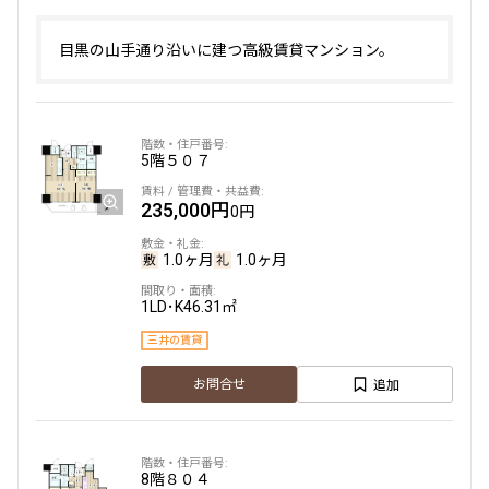
目黒の山手通り沿いに建つ高級賃貸マンション。
5階
５０７
235,000円
0円
1.0ヶ月
1.0ヶ月
1LD･K
46.31㎡
三井の賃貸
追加
お問合せ
8階
８０４