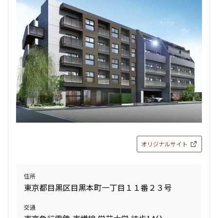
検索対象お部屋数
87
件
お部屋を再検索
検索結果の絞り込み
賃料
オリジナルサイト
〜
管理費/共益費含む
住所
礼金なし
東京都目黒区目黒本町一丁目１１番２３号
敷金なし
礼金１ヶ月以下
交通
フリーレント付き