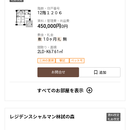
12階
１２０６
450,000円
0円
1.0ヶ月
無
2LD･K
67.61㎡
三井の賃貸
駅近
ペット可
追加
お問合せ
すべてのお部屋を表示
賃料改定
レジデンスシャルマン林試の森
礼金改定