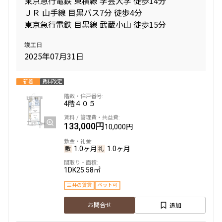
東京急行電鉄 東横線 学芸大学 徒歩14分
ＪＲ 山手線 目黒バス7分 徒歩4分
東京急行電鉄 目黒線 武蔵小山 徒歩15分
間取り
竣工日
1R〜1K
1DK〜1LDK
2025年07月31日
2LDK
3LDK
4LDK〜
新着
賃料改定
専有面積
4階
４０５
〜
133,000円
10,000円
1.0ヶ月
1.0ヶ月
築年数
1DK
25.58㎡
指定なし
新築
三井の賃貸
ペット可
1年以内
3年以内
5年以内
10年以内
追加
お問合せ
15年以内
20年以内
25年以内
30年以内