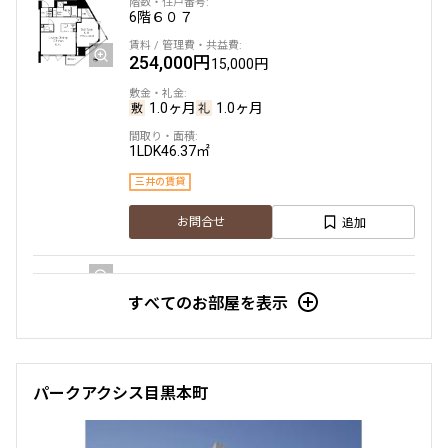
6階
６０７
254,000円
15,000円
1.0ヶ月
1.0ヶ月
1LDK
46.37㎡
三井の賃貸
追加
お問合せ
すべてのお部屋を表示
9階
９０２
488,000円
10,000円
パークアクシス目黒本町
1.0ヶ月
1.0ヶ月
2LDK+FREE SPACE
82.03㎡