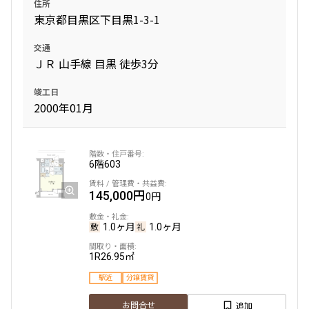
住所
東京都目黒区下目黒1-3-1
交通
ＪＲ 山手線 目黒 徒歩3分
竣工日
2000年01月
6階
603
145,000円
0円
1.0ヶ月
1.0ヶ月
1R
26.95㎡
駅近
分譲賃貸
追加
お問合せ