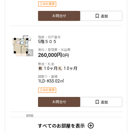
三井の賃貸
追加
お問合せ
5階
５０５
260,000円
0円
1.0ヶ月
1.0ヶ月
1LD･K
55.02㎡
三井の賃貸
追加
お問合せ
すべてのお部屋を表示
2階
２０３