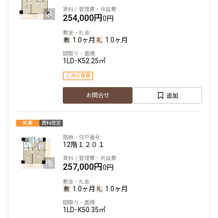
254,000円
0円
1.0ヶ月
1.0ヶ月
1LD･K
52.25㎡
三井の賃貸
追加
お問合せ
新着
賃料改定
12階
１２０１
257,000円
0円
1.0ヶ月
1.0ヶ月
1LD･K
50.35㎡