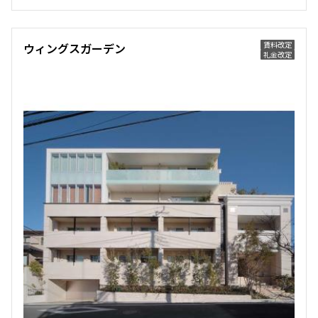
260,000円
0円
賃料改定
ウィングスガーデン
1.0ヶ月
1.0ヶ月
礼金改定
1LD･K
57.40㎡
三井の賃貸
追加
お問合せ
10階
１００５
264,000円
0円
1.0ヶ月
1.0ヶ月
1LD･K
55.02㎡
三井の賃貸