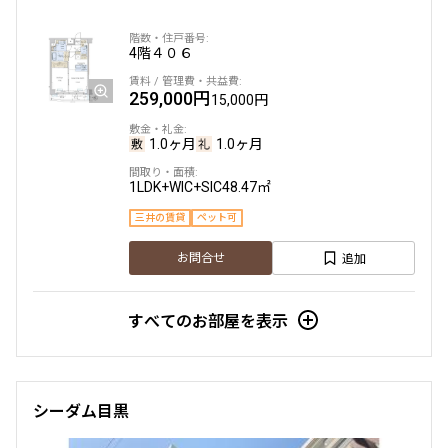
駅から徒歩
4階
４０６
259,000円
指定なし
1分以内
15,000円
3分以内
5分以内
10分以内
15分以内
1.0ヶ月
1.0ヶ月
1LDK+WIC+SIC
48.47㎡
他条件
三井の賃貸
ペット可
当社限定物件
追加
お問合せ
専任物件
三井の賃貸物件
申込無し物件のみ表示
すべてのお部屋を表示
ペット可・相談
楽器可・相談
入居可能日
シーダム目黒