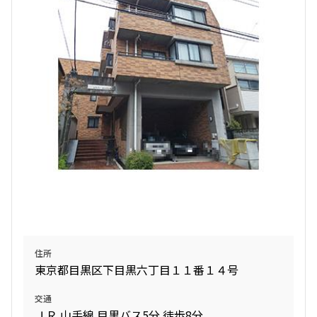
住所
東京都目黒区下目黒六丁目１１番１４号
交通
ＪＲ 山手線 目黒バス5分 徒歩8分