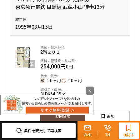
東京急行電鉄 目黒線 武蔵小山 徒歩13分
竣工日
1995年03月15日
2階
２０１
254,000円
0円
1.0ヶ月
1.0ヶ月
×
3LDK
64.35㎡
三井の賃貸
追加
0120-321-719
お問合せ
9:30~18:00（水曜定休）
条件を変更して再検索
Web
Tel
検討中
すべてのお部屋を表示