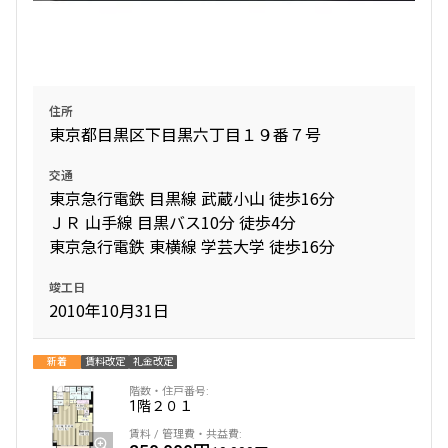
追加
お問合せ
新着
賃料改定
住所
東京都目黒区下目黒六丁目１９番７号
14階
１４０３
交通
320,000円
0円
東京急行電鉄 目黒線 武蔵小山 徒歩16分
ＪＲ 山手線 目黒バス10分 徒歩4分
1.0ヶ月
1.0ヶ月
東京急行電鉄 東横線 学芸大学 徒歩16分
2LD･K
67.14㎡
竣工日
三井の賃貸
2010年10月31日
追加
お問合せ
新着
賃料改定
礼金改定
1階
２０１