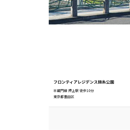
フロンティアレジデンス錦糸公園
半蔵門線
押上駅
徒歩
10
分
東京都墨田区