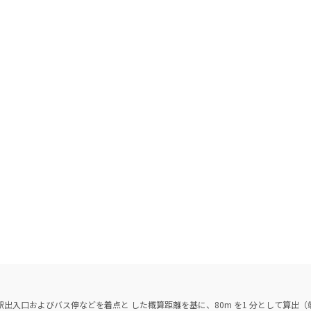
出入口およびバス停などを着点と した概算距離を基に、80m を1 分として算出