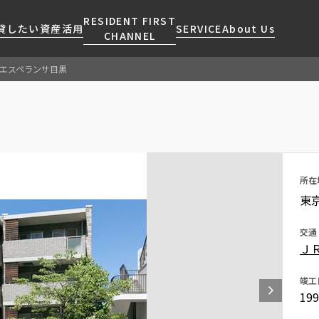
RESIDENT FIRST
貸したい
資産活用
SERVICE
About Us
CHANNEL
エスペランサ目黒
検索する
こだわりから探す
レジデントファーストについて
賃貸運営
販売マンション
NEWS
営業窓口
会社情報
お問い合わせ
お問い合わせ
マンションレポート
会員ページ
人気エリアから探す
こだわり一覧
事業案内
商店街のある暮らし
RESIDENT FIRST
区から探す
プレミアムマンション
MEMBERS登録
所在
採用情報
住まいのコラム
駅・沿線から探す
新築
ご入居・提携サービス
東
ニュースリリース
RESIDENT FIRST
地図から探す
当社限定(港区・渋谷区)
MEMBERS登録
お部屋探しからご契約まで
交通
お問い合わせ
キーワードから探す
当社限定(港区・渋谷区以外)
Ｊ
よくあるご質問
三井不動産企画
社宅紹介
竣工
新着情報から探す
分譲賃貸
19
【仲介会社様向け】当社仲介
ニュースから探す
賃料改定
事業部取り扱い物件入居申