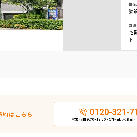
構造
込
新着募集情報
フリーレント
鉄
ペット可
設備
宅
コンシェルジュ付き
ト
ブランドマンション
0120-321-7
予約はこちら
営業時間 9:30~18:00 / 定休日: 水曜