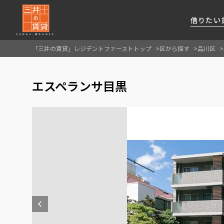
借りたい
「三井の賃貸」レジデントファーストトップ
区から探す
品川区
About Us
借りたい
貸したい
資産活用
RESIDENT
SERVICE
エスペランサ目黒
FIRST CHANNEL
私たちレジデントファーストの思いや
厳選した都心の上質な賃貸マンションを数多
賃貸運営をお考えのオーナー様に
分譲マンションのご購入、売却の
レジデントファーストが提供する
ご提供するサービスをご紹介します
くご提案します
最適なプランをご提案します
ご相談も承ります
各種サービスをご紹介します
新しい住まいと暮らしの探しに関わる
様々な情報を発信します