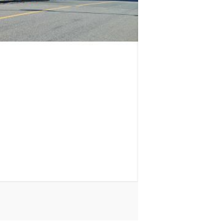
ロイヤルパークス品川
山手線
品川駅
徒歩
11
分
東京都港区