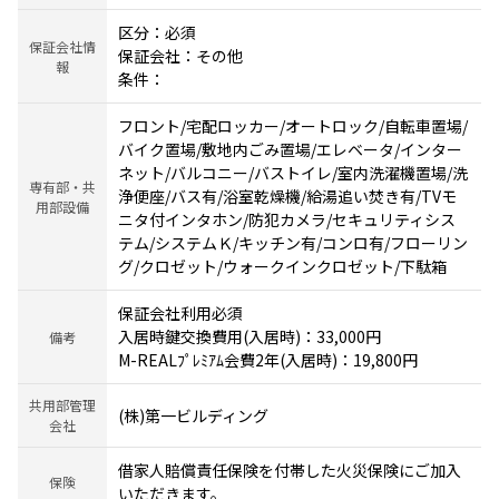
区分：必須
保証会社情
保証会社：その他
報
条件：
フロント/宅配ロッカー/オートロック/自転車置場/
バイク置場/敷地内ごみ置場/エレベータ/インター
ネット/バルコニー/バストイレ/室内洗濯機置場/洗
専有部・共
浄便座/バス有/浴室乾燥機/給湯追い焚き有/TVモ
用部設備
ニタ付インタホン/防犯カメラ/セキュリティシス
テム/システムＫ/キッチン有/コンロ有/フローリン
グ/クロゼット/ウォークインクロゼット/下駄箱
保証会社利用必須
入居時鍵交換費用(入居時)：33,000円
備考
M-REALﾌﾟﾚﾐｱﾑ会費2年(入居時)：19,800円
共用部管理
(株)第一ビルディング
会社
借家人賠償責任保険を付帯した火災保険にご加入
保険
いただきます。