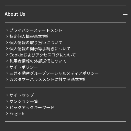
マンションレポート
ニュースから探す
営業窓口
商店街のある暮らし
開閉
About Us
新着募集情報
会員ページ
住まいのコラム
レジデントファーストについて
RESIDENT FIRST MEMBERS登録
RESIDENT FIRST MEMBERS登録
こだわりから探す
プライバシーステートメント
会社情報
ご入居・提携サービス
特定個人情報基本方針
こだわり一覧
事業案内
個人情報の取り扱いについて
お部屋探しからご契約まで
プレミアムマンション
個人情報の開示等手続きについて
採用情報
よくあるご質問
Cookieおよびアクセスログについて
新築
ニュースリリース
社宅紹介
利用者情報の外部送信について
当社限定（港区・渋谷区）
サイトポリシー
お問い合わせ
【仲介会社様向け】当社仲介事業部取り扱い物件入居申込
三井不動産グループソーシャルメディアポリシー
当社限定（港区・渋谷区以外）
カスタマーハラスメントに対する基本方針
三井不動産企画
分譲賃貸
サイトマップ
賃料改定
マンション一覧
ピックアックキーワード
フリーレント
English
ペット可
コンシェルジュ付き