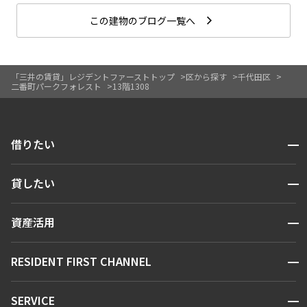
この建物のブログ一覧へ
「三井の賃貸」レジデントファーストトップ
区から探す
千代田区
二番町パークフォレスト
13階1308
開閉
借りたい
検索する
開閉
貸したい
人気エリアから探す
賃貸運営
区から探す
開閉
資産活用
お問い合わせ
駅・沿線から探す
販売マンション
地図から探す
開閉
RESIDENT FIRST CHANNEL
お問い合わせ
キーワードから探す
NEWS
開閉
SERVICE
新着情報から探す