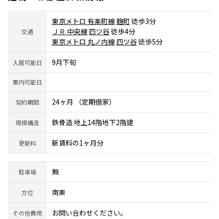
東京メトロ 有楽町線
麹町
徒歩3分
ＪＲ 中央線
四ツ谷
徒歩4分
交通
東京メトロ 丸ノ内線
四ツ谷
徒歩5分
9月下旬
入居可能日
案内可能日
24ヶ月 （定期借家）
契約期間
鉄骨造 地上14階地下2階建
規模構造
新賃料の1ヶ月分
更新料
無
駐車場
南東
方位
お問い合わせください。
その他費用