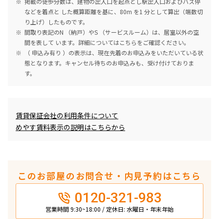
掲載の徒歩分数は、建物の出入口を起点とし駅出入口およびバス停
などを着点と した概算距離を基に、80m を1 分として算出（端数切
り上げ）したものです。
間取り表記のN （納戸）やS （サービスルーム）は、居室以外の空
間を表して います。詳細については
こちら
をご確認ください。
（ 申込み有り ）の表示は、現在先着のお申込みをいただいている状
態となります。キャンセル待ちのお申込みも、受け付けておりま
す。
めやす賃料表示
賃貸保証会社の利用条件について
めやす賃料表示の説明はこちらから
このお部屋のお問合せ・内見予約はこちら
0120-321-983
営業時間 9:30~18:00 / 定休日: 水曜日・年末年始