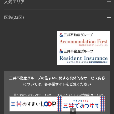
人気エリア
開閉
ブランドマンション
赤坂・六本木
広尾・麻布・麻布十番
虎ノ門・麻布台
区名(23区)
開閉
青山・表参道・原宿
白金・目黒
高輪・五反田・大崎
恵比寿・代官山・中目黒
渋谷・松濤・代々木上原
番町・四谷・九段
港区
渋谷区
中央区
新宿区
文京区
千代田区
目黒区
日本橋・銀座
市ヶ谷・神楽坂・飯田橋
三田・芝・浜松町
品川区
世田谷区
大田区
江東区
台東区
墨田区
中野区
芝浦・汐留・品川
月島・勝どき・豊洲
本郷・春日・小石川
豊島区
杉並区
板橋区
北区
練馬区
荒川区
足立区
新宿・代々木
目白・高田馬場・早稲田
中野・荻窪
葛飾区
江戸川区
池尻大橋・三軒茶屋
祐天寺・学芸大学・自由が丘
駒沢・用賀・二子玉川
成城・砧
池袋・板橋・王子
戸越・大井・蒲田
三井不動産グループの住まいに関する具体的なサービス内容
青山
渋谷
東京・大手町
新宿
品川
目黒・中目黒
については、各事業サイトをご覧ください
神田・御茶ノ水・秋葉原
初台・幡ヶ谷・笹塚
住んでからの安心サポートなら
すまいとくらしの総合情報サイトなら
×