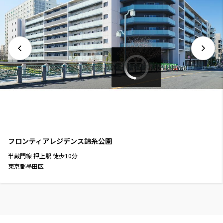
フロンティアレジデンス錦糸公園
半蔵門線
押上駅
徒歩
10
分
東京都墨田区