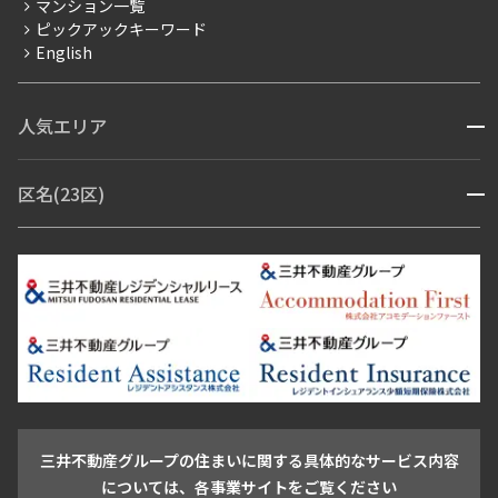
マンション一覧
ピックアックキーワード
フリーレント
English
ペット可
コンシェルジュ付き
人気エリア
開閉
ブランドマンション
赤坂・六本木
広尾・麻布・麻布十番
虎ノ門・麻布台
区名(23区)
開閉
青山・表参道・原宿
白金・目黒
高輪・五反田・大崎
恵比寿・代官山・中目黒
渋谷・松濤・代々木上原
番町・四谷・九段
港区
渋谷区
中央区
新宿区
文京区
千代田区
目黒区
日本橋・銀座
市ヶ谷・神楽坂・飯田橋
三田・芝・浜松町
品川区
世田谷区
大田区
江東区
台東区
墨田区
中野区
芝浦・汐留・品川
月島・勝どき・豊洲
本郷・春日・小石川
豊島区
杉並区
板橋区
北区
練馬区
荒川区
足立区
新宿・代々木
目白・高田馬場・早稲田
中野・荻窪
葛飾区
江戸川区
池尻大橋・三軒茶屋
祐天寺・学芸大学・自由が丘
駒沢・用賀・二子玉川
成城・砧
池袋・板橋・王子
戸越・大井・蒲田
三井不動産グループの住まいに関する具体的なサービス内容
青山
渋谷
東京・大手町
新宿
品川
目黒・中目黒
については、各事業サイトをご覧ください