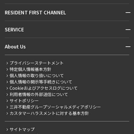
販売マンション
地図から探す
開閉
RESIDENT FIRST CHANNEL
お問い合わせ
キーワードから探す
NEWS
開閉
SERVICE
新着情報から探す
マンションレポート
ニュースから探す
営業窓口
商店街のある暮らし
開閉
About Us
新着募集情報
会員ページ
住まいのコラム
レジデントファーストについて
RESIDENT FIRST MEMBERS登録
RESIDENT FIRST MEMBERS登録
こだわりから探す
プライバシーステートメント
会社情報
ご入居・提携サービス
特定個人情報基本方針
こだわり一覧
事業案内
個人情報の取り扱いについて
お部屋探しからご契約まで
プレミアムマンション
個人情報の開示等手続きについて
採用情報
よくあるご質問
Cookieおよびアクセスログについて
新築
ニュースリリース
社宅紹介
利用者情報の外部送信について
当社限定（港区・渋谷区）
サイトポリシー
お問い合わせ
【仲介会社様向け】当社仲介事業部取り扱い物件入居申込
三井不動産グループソーシャルメディアポリシー
当社限定（港区・渋谷区以外）
カスタマーハラスメントに対する基本方針
三井不動産企画
分譲賃貸
サイトマップ
賃料改定