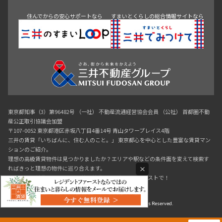
神田・御茶ノ水・秋葉原
初台・幡ヶ谷・笹塚
住んでからの安心サポートなら
すまいとくらしの総合情報サイトなら
東京都知事（3）第96482号 （一社） 不動産流通経営協会会員 （公社） 首都圏不動
産公正取引協議会加盟
〒107-0052 東京都港区赤坂八丁目4番14号 青山タワープレイス4階
三井の賃貸「いちばんに、住む人のこと。」 東京都心を中心とした豊富な賃貸マン
ションのご紹介。
理想の高級賃貸物件は見つかりましたか？エリアや駅などの条件面を変えて検索す
×
ればきっと理想の物件に巡り合えます。
都心の高級賃貸物件探しは[三井の賃貸]レジデントファーストで！
Copyright © RESIDENT FIRST Co.,Ltd. All Rights Reserved.
0120-321-719