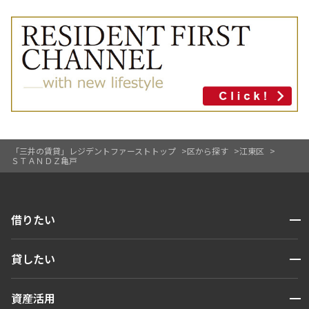
「三井の賃貸」レジデントファーストトップ
区から探す
江東区
ＳＴＡＮＤＺ亀戸
開閉
借りたい
検索する
開閉
貸したい
人気エリアから探す
賃貸運営
区から探す
開閉
資産活用
お問い合わせ
駅・沿線から探す