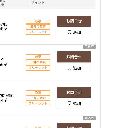
取り
ポイント
面積
お問合せ
新築
+WIC
三井の賃貸
.68㎡
追加
フリーレント
申込有
お問合せ
新築
1K
三井の賃貸
.66㎡
追加
フリーレント
お問合せ
新築
WIC+SIC
三井の賃貸
.14㎡
追加
フリーレント
申込有