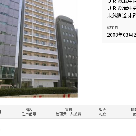
ＪＲ 総武中央
ＪＲ 総武中央
東武鉄道 東
竣工日
2008年03月
階数
賃料
敷金
間
図
住戸番号
管理費・共益費
礼金