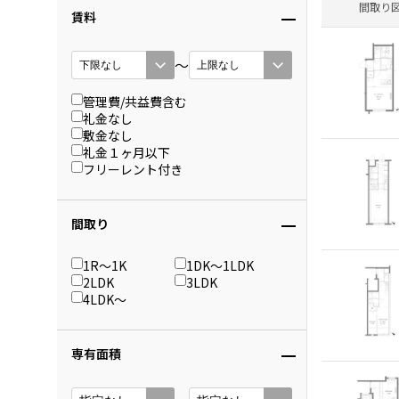
間取り
賃料
〜
管理費/共益費含む
礼金なし
敷金なし
礼金１ヶ月以下
フリーレント付き
間取り
1R〜1K
1DK〜1LDK
2LDK
3LDK
4LDK〜
専有面積