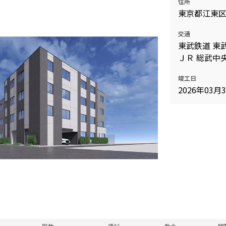
住所
込
東京都江東
新着募集情報
フリーレント
交通
ペット可
東武鉄道 東
コンシェルジュ付き
ＪＲ 総武中央
ブランドマンション
竣工日
2026年03月