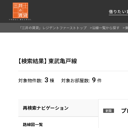
借りたい
「三井の賃貸」レジデントファーストトップ
沿線一覧から探す
About Us
借りたい
貸したい
資産活用
RESIDENT
SERVICE
FIRST CHANNEL
私たちレジデントファーストの思いや
厳選した都心の上質な賃貸マンションを数多
賃貸運営をお考えのオーナー様に
分譲マンションのご購入、売却の
レジデントファーストが提供する
検索結果
東武亀戸線
ご提供するサービスをご紹介します
くご提案します
最適なプランをご提案します
ご相談も承ります
各種サービスをご紹介します
新しい住まいと暮らしの探しに関わる
様々な情報を発信します
3
9
対象物件数
棟
対象お部屋数
件
再検索ナビゲーション
プ
新築
路線図一覧