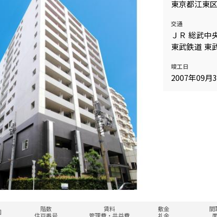
東京都江東
交通
ＪＲ 総武中央
東武鉄道 東
竣工日
2007年09月
階数
賃料
敷金
間
図
住戸番号
管理費・共益費
礼金