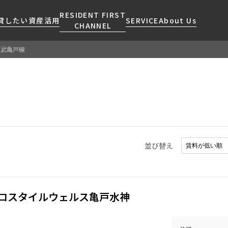
RESIDENT FIRST
貸したい
資産活用
SERVICE
About Us
CHANNEL
東武亀戸線
検索する
こだわりから探す
レジデントファーストについて
賃貸運営
販売マンション
NEWS
営業窓口
会社情報
お問い合わせ
お問い合わせ
マンションレポート
会員ページ
人気エリアから探す
こだわり一覧
事業案内
商店街のある暮らし
RESIDENT FIRST
区から探す
プレミアムマンション
MEMBERS登録
採用情報
住まいのコラム
駅・沿線から探す
新築
ご入居・提携サービス
並び替え
ニュースリリース
RESIDENT FIRST
地図から探す
当社限定(港区・渋谷区)
MEMBERS登録
お部屋探しからご契約まで
お問い合わせ
キーワードから探す
当社限定(港区・渋谷区以外)
よくあるご質問
三井不動産企画
ロスタイルウェルス亀戸水神
社宅紹介
新着情報から探す
分譲賃貸
【仲介会社様向け】当社仲介
ニュースから探す
賃料改定
事業部取り扱い物件入居申