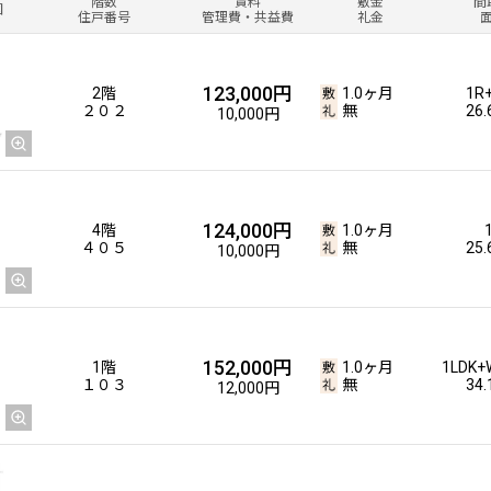
階数
賃料
敷金
間
図
住戸番号
管理費・共益費
礼金
123,000円
2階
1.0ヶ月
1R
２０２
無
26
10,000円
124,000円
4階
1.0ヶ月
４０５
無
25
10,000円
152,000円
1階
1.0ヶ月
1LDK+
１０３
無
34
12,000円