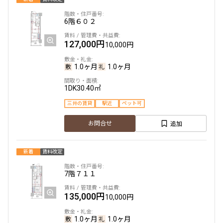
6階
６０２
他条件
127,000円
10,000円
当社限定物件
専任物件
1.0ヶ月
1.0ヶ月
三井の賃貸物件
申込無し物件のみ表示
ペット可・相談
1DK
30.40㎡
楽器可・相談
三井の賃貸
駅近
ペット可
追加
お問合せ
入居可能日
新着
賃料改定
7階
７１１
より詳細な絞り込み
135,000円
10,000円
建物施設やお部屋の設備、方位、階数などの絞り込みが
1.0ヶ月
1.0ヶ月
できます