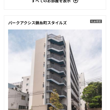
すべてのお部屋を表示
新着
賃料改定
礼金改定
7階
７０５
礼金改定
パークアクシス錦糸町スタイルズ
179,000円
15,000円
1.0ヶ月
1.0ヶ月
2LD･K+WIC
41.80㎡
三井の賃貸
駅近
ペット可
追加
お問合せ
8階
８０２
243,000円
15,000円