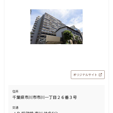
検索結果の絞り込み
賃料
〜
管理費/共益費含む
礼金なし
敷金なし
礼金１ヶ月以下
フリーレント付き
オリジナルサイト
間取り
住所
千葉県市川市市川一丁目２６番３号
1R〜1K
1DK〜1LDK
2LDK
3LDK
交通
4LDK〜