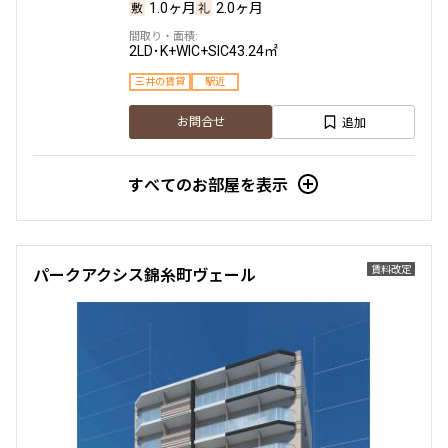
1.0ヶ月
2.0ヶ月
2LD･K+WIC+SIC
43.24㎡
三井の賃貸
駅近
追加
お問合せ
すべてのお部屋を表示
賃料改定
パークアクシス錦糸町ヴェール