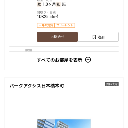
1.0ヶ月
無
1DK
25.56㎡
三井の賃貸
フリーレント
追加
お問合せ
すべてのお部屋を表示
8階
８０５
207,000円
15,000円
賃料改定
パークアクシス日本橋本町
1.0ヶ月
無
1LDK+DEN
40.45㎡
三井の賃貸
フリーレント
追加
お問合せ