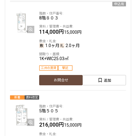
申込有
8階
８０３
114,000円
15,000円
1.0ヶ月
2.0ヶ月
1K+WIC
25.03㎡
三井の賃貸
駅近
追加
お問合せ
新着
賃料改定
5階
５０５
216,000円
15,000円