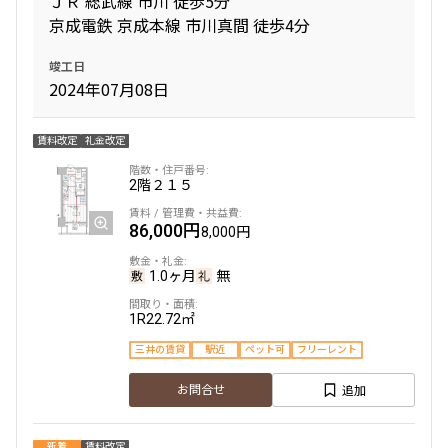
ＪＲ 総武線 市川 徒歩5分
京成電鉄 京成本線 市川真間 徒歩4分
専有面積
竣工日
2024年07月08日
〜
賃料改定
礼金改定
築年数
2階
２１５
指定なし
新築
86,000円
8,000円
1年以内
3年以内
5年以内
10年以内
15年以内
20年以内
1.0ヶ月
無
25年以内
30年以内
1R
22.72㎡
三井の賃貸
駅近
ペット可
フリーレント
駅から徒歩
追加
お問合せ
指定なし
1分以内
3分以内
5分以内
10分以内
15分以内
新着
賃料改定