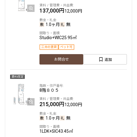
137,000円
12,000円
1.0ヶ月
無
Studio+WIC
25.95㎡
三井の賃貸
ペット可
追加
お問合せ
賃料改定
8階
８０５
215,000円
12,000円
1.0ヶ月
無
1LDK+SIC
43.45㎡