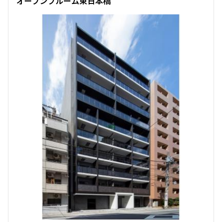
オープンブルーム東日本橋
1DK
27.90㎡
三井の賃貸
駅近
ペット可
追加
お問合せ