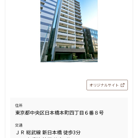
12階
１２０４
213,000円
15,000円
1.0ヶ月
無
1LDK+DEN
40.45㎡
三井の賃貸
フリーレント
追加
お問合せ
オリジナルサイト
住所
東京都中央区日本橋本町四丁目６番８号
交通
ＪＲ 総武線 新日本橋 徒歩3分