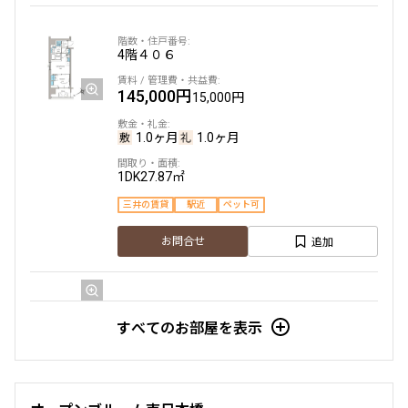
4階
４０６
145,000円
15,000円
1.0ヶ月
1.0ヶ月
1DK
27.87㎡
三井の賃貸
駅近
ペット可
追加
お問合せ
6階
６０９
すべてのお部屋を表示
147,000円
15,000円
1.0ヶ月
無