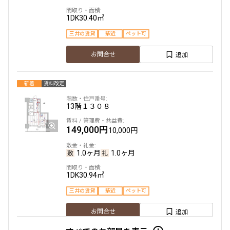
1DK
30.40㎡
設定する
三井の賃貸
駅近
ペット可
追加
お問合せ
検索対象お部屋数
新着
賃料改定
127
件
13階
１３０８
お部屋を再検索
149,000円
10,000円
1.0ヶ月
1.0ヶ月
1DK
30.94㎡
三井の賃貸
駅近
ペット可
追加
お問合せ