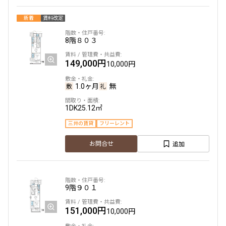
新着
賃料改定
8階
８０３
149,000円
10,000円
1.0ヶ月
無
1DK
25.12㎡
三井の賃貸
フリーレント
追加
お問合せ
9階
９０１
151,000円
10,000円