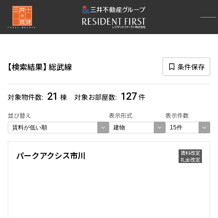
再検索ナビゲーション
路線図一覧
検索結果
総武線
条件保存
選択中の路線
総武線
(127)
21
127
対象物件数
棟
対象お部屋数
件
一覧から選び直す
並び替え
表示形式
表示件数
選び方を変更する
賃料改定
パークアクシス市川
礼金改定
検索対象お部屋数
127
件
お部屋を再検索