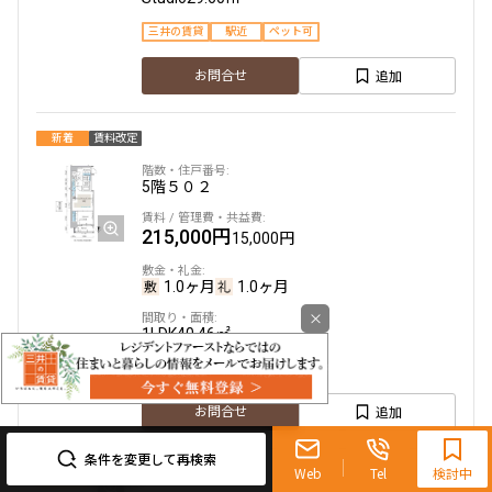
三井の賃貸
駅近
ペット可
追加
お問合せ
新着
賃料改定
5階
５０２
215,000円
15,000円
1.0ヶ月
1.0ヶ月
×
1LDK
40.46㎡
三井の賃貸
駅近
ペット可
0120-321-719
追加
お問合せ
9:30~18:00（水曜定休）
条件を変更して再検索
Web
Tel
検討中
新着
賃料改定