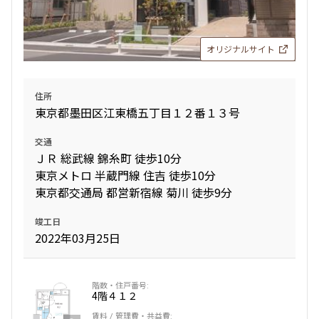
1.0ヶ月
1.0ヶ月
2LDK+N
60.80㎡
オリジナルサイト
三井の賃貸
駅近
ペット可
追加
お問合せ
住所
東京都墨田区江東橋五丁目１２番１３号
交通
ＪＲ 総武線 錦糸町 徒歩10分
東京メトロ 半蔵門線 住吉 徒歩10分
東京都交通局 都営新宿線 菊川 徒歩9分
竣工日
2022年03月25日
4階
４１２