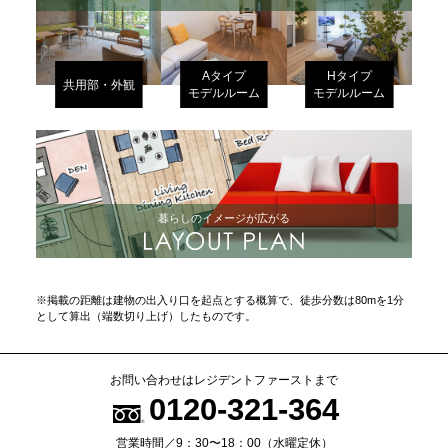
Aタイプ
Hタイプ
共用部・外観
モデルルーム
モデルルーム
暮らしのイメージが広がる
※掲載の距離は建物の出入り口を起点とする概算で、徒歩分数は80mを1分
として算出（端数切り上げ）したものです。
お問い合わせはレジデントファーストまで
0120-321-364
営業時間／9：30〜18：00（水曜定休）