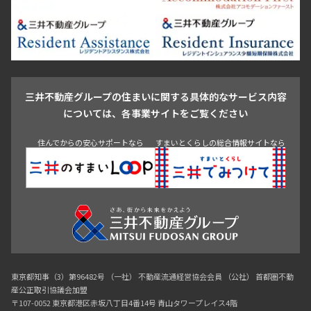
新宿・代々木
目白・高田馬場・早稲田
中野・荻窪
葛飾区
江戸川区
池尻大橋・三軒茶屋
祐天寺・学芸大学・自由が丘
駒沢・用賀・二子玉川
成城・砧
池袋・板橋・王子
戸越・大井・蒲田
三井不動産グループの住まいに関する具体的なサービス内容
青山
渋谷
東京・大手町
新宿
品川
目黒・中目黒
については、各事業サイトをご覧ください
神田・御茶ノ水・秋葉原
初台・幡ヶ谷・笹塚
住んでからの安心サポートなら
すまいとくらしの総合情報サイトなら
東京都知事（3）第96482号 （一社） 不動産流通経営協会会員 （公社） 首都圏不動
産公正取引協議会加盟
〒107-0052 東京都港区赤坂八丁目4番14号 青山タワープレイス4階