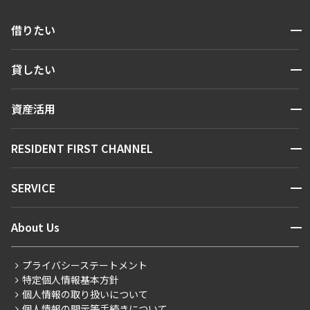
開閉
借りたい
検索する
開閉
貸したい
人気エリアから探す
賃貸運営
区から探す
開閉
資産活用
お問い合わせ
駅・沿線から探す
販売マンション
地図から探す
開閉
RESIDENT FIRST CHANNEL
お問い合わせ
キーワードから探す
NEWS
開閉
SERVICE
新着情報から探す
マンションレポート
ニュースから探す
営業窓口
商店街のある暮らし
開閉
About Us
新着募集情報
会員ページ
住まいのコラム
レジデントファーストについて
RESIDENT FIRST MEMBERS登録
RESIDENT FIRST MEMBERS登録
こだわりから探す
プライバシーステートメント
会社情報
ご入居・提携サービス
特定個人情報基本方針
こだわり一覧
事業案内
個人情報の取り扱いについて
お部屋探しからご契約まで
プレミアムマンション
個人情報の開示等手続きについて