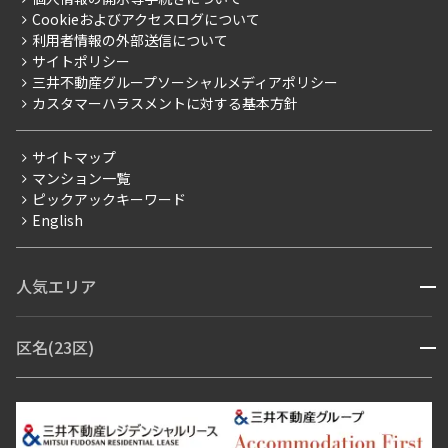
採用情報
よくあるご質問
Cookieおよびアクセスログについて
新築
ニュースリリース
社宅紹介
利用者情報の外部送信について
当社限定（港区・渋谷区）
サイトポリシー
お問い合わせ
【仲介会社様向け】当社仲介事業部取り扱い物件入居申込
三井不動産グループソーシャルメディアポリシー
当社限定（港区・渋谷区以外）
カスタマーハラスメントに対する基本方針
三井不動産企画
分譲賃貸
サイトマップ
賃料改定
マンション一覧
ピックアックキーワード
フリーレント
English
ペット可
コンシェルジュ付き
人気エリア
開閉
ブランドマンション
赤坂・六本木
広尾・麻布・麻布十番
虎ノ門・麻布台
区名(23区)
開閉
青山・表参道・原宿
白金・目黒
高輪・五反田・大崎
恵比寿・代官山・中目黒
渋谷・松濤・代々木上原
番町・四谷・九段
港区
渋谷区
中央区
新宿区
文京区
千代田区
目黒区
日本橋・銀座
市ヶ谷・神楽坂・飯田橋
三田・芝・浜松町
品川区
世田谷区
大田区
江東区
台東区
墨田区
中野区
芝浦・汐留・品川
月島・勝どき・豊洲
本郷・春日・小石川
豊島区
杉並区
板橋区
北区
練馬区
荒川区
足立区