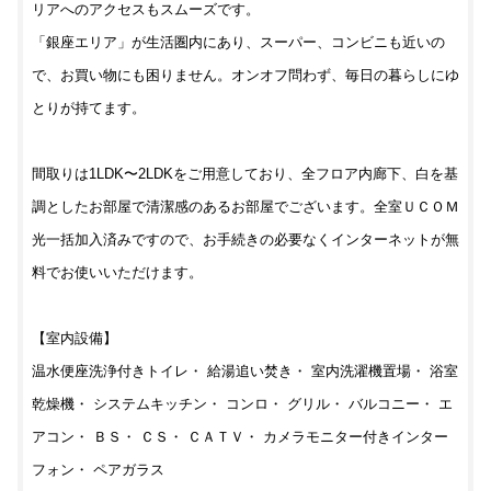
リアへのアクセスもスムーズです。
「銀座エリア」が生活圏内にあり、スーパー、コンビニも近いの
で、お買い物にも困りません。オンオフ問わず、毎日の暮らしにゆ
とりが持てます。
間取りは1LDK〜2LDKをご用意しており、全フロア内廊下、白を基
調としたお部屋で清潔感のあるお部屋でございます。全室ＵＣＯＭ
光一括加入済みですので、お手続きの必要なくインターネットが無
料でお使いいただけます。
【室内設備】
温水便座洗浄付きトイレ・ 給湯追い焚き・ 室内洗濯機置場・ 浴室
乾燥機・ システムキッチン・ コンロ・ グリル・ バルコニー・ エ
アコン・ ＢＳ・ ＣＳ・ ＣＡＴＶ・ カメラモニター付きインター
フォン・ ペアガラス