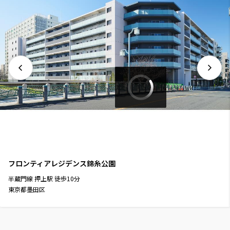
フロンティアレジデンス錦糸公園
半蔵門線
押上駅
徒歩
10
分
東京都墨田区