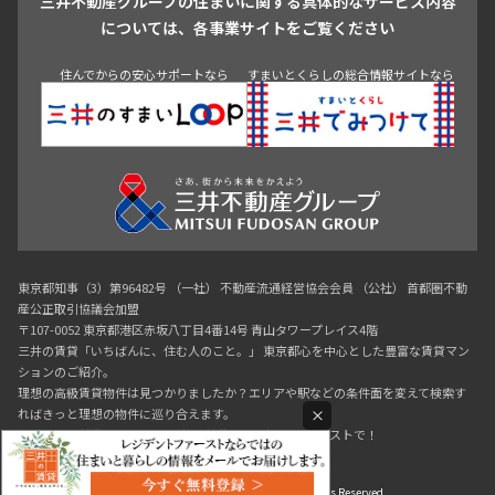
三井不動産グループの住まいに関する具体的なサービス内容
青山
渋谷
東京・大手町
新宿
品川
目黒・中目黒
については、各事業サイトをご覧ください
神田・御茶ノ水・秋葉原
初台・幡ヶ谷・笹塚
住んでからの安心サポートなら
すまいとくらしの総合情報サイトなら
東京都知事（3）第96482号 （一社） 不動産流通経営協会会員 （公社） 首都圏不動
産公正取引協議会加盟
〒107-0052 東京都港区赤坂八丁目4番14号 青山タワープレイス4階
三井の賃貸「いちばんに、住む人のこと。」 東京都心を中心とした豊富な賃貸マン
ションのご紹介。
理想の高級賃貸物件は見つかりましたか？エリアや駅などの条件面を変えて検索す
×
ればきっと理想の物件に巡り合えます。
都心の高級賃貸物件探しは[三井の賃貸]レジデントファーストで！
Copyright © RESIDENT FIRST Co.,Ltd. All Rights Reserved.