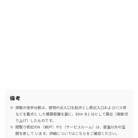
備考
掲載の徒歩分数は、建物の出入口を起点とし駅出入口およびバス停
などを着点と した概算距離を基に、80m を1 分として算出（端数切
り上げ）したものです。
間取り表記のN （納戸）やS （サービスルーム）は、居室以外の空
間を表して います。詳細については
こちら
をご確認ください。