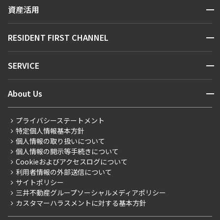
賃貸運営
区から探す
開閉
資産活用
お問い合わせ
駅・沿線から探す
販売マンション
地図から探す
開閉
RESIDENT FIRST CHANNEL
お問い合わせ
キーワードから探す
NEWS
開閉
SERVICE
新着情報から探す
マンションレポート
ニュースから探す
営業窓口
商店街のある暮らし
開閉
About Us
新着募集情報
会員ページ
住まいのコラム
レジデントファーストについて
RESIDENT FIRST MEMBERS登録
RESIDENT FIRST MEMBERS登録
こだわりから探す
プライバシーステートメント
会社情報
ご入居・提携サービス
特定個人情報基本方針
こだわり一覧
事業案内
個人情報の取り扱いについて
お部屋探しからご契約まで
プレミアムマンション
個人情報の開示等手続きについて
採用情報
よくあるご質問
Cookieおよびアクセスログについて
新築
ニュースリリース
社宅紹介
利用者情報の外部送信について
当社限定（港区・渋谷区）
サイトポリシー
お問い合わせ
【仲介会社様向け】当社仲介事業部取り扱い物件入居申込
三井不動産グループソーシャルメディアポリシー
当社限定（港区・渋谷区以外）
カスタマーハラスメントに対する基本方針
三井不動産企画