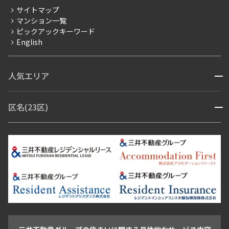
分譲賃貸
サイトマップ
賃料改定
マンション一覧
ピックアックキーワード
フリーレント
English
ペット可
コンシェルジュ付き
人気エリア
開閉
ブランドマンション
赤坂・六本木
広尾・麻布・麻布十番
虎ノ門・麻布台
区名(23区)
開閉
青山・表参道・原宿
白金・目黒
高輪・五反田・大崎
恵比寿・代官山・中目黒
渋谷・松濤・代々木上原
番町・四谷・九段
港区
渋谷区
中央区
新宿区
文京区
千代田区
目黒区
日本橋・銀座
市ヶ谷・神楽坂・飯田橋
三田・芝・浜松町
品川区
世田谷区
大田区
江東区
台東区
墨田区
中野区
芝浦・汐留・品川
月島・勝どき・豊洲
本郷・春日・小石川
豊島区
杉並区
板橋区
北区
練馬区
荒川区
足立区
新宿・代々木
目白・高田馬場・早稲田
中野・荻窪
葛飾区
江戸川区
池尻大橋・三軒茶屋
祐天寺・学芸大学・自由が丘
駒沢・用賀・二子玉川
成城・砧
池袋・板橋・王子
戸越・大井・蒲田