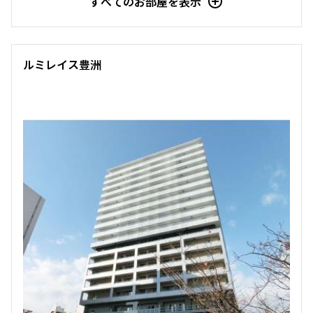
すべてのお部屋を表示
新着
賃料改定
3階
３０８
ルミレイス豊洲
158,000円
12,000円
1.0ヶ月
1.0ヶ月
1LDK+WIC
31.11㎡
三井の賃貸
ペット可
追加
お問合せ
新着
賃料改定
7階
７０１
160,000円
12,000円