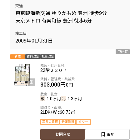
15階
１５０１
交通
東京臨海新交通 ゆりかもめ 豊洲 徒歩9分
261,000円
6,000円
11階
１１０３
東京メトロ 有楽町線 豊洲 徒歩6分
1.0ヶ月
1.0ヶ月
211,000円
竣工日
12,000円
2009年01月31日
1LDK
53.13㎡
1.0ヶ月
1.0ヶ月
申込有
三井の賃貸
当社限定物件
専任物件
ペット可
タワー
新着
賃料改定
礼金改定
1LDK+SIC
35.98㎡
追加
お問合せ
22階
２２０７
三井の賃貸
当社限定物件
専任物件
駅近
ペット可
追加
お問合せ
303,000円
賃料改定
0円
4階
４１９
1.0ヶ月
1.3ヶ月
2階
２０４
265,000円
2LDK+Wic
60.73㎡
7,000円
三井の賃貸
分譲賃貸
タワー
241,000円
12,000円
1.0ヶ月
無
追加
お問合せ
1.0ヶ月
1.0ヶ月
1LDK+N
58.21㎡