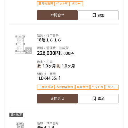
三井の賃貸
ペット可
タワー
1.0ヶ月
無
追加
お問合せ
1LDK+SIC
35.98㎡
4階
４１２
三井の賃貸
当社限定物件
駅近
ペット可
247,000円
8,000円
追加
お問合せ
18階
１８１６
1.0ヶ月
1.0ヶ月
226,000円
5,000円
2LDK+Wic+Sic
55.78㎡
5階
５０８
1.0ヶ月
1.0ヶ月
三井の賃貸
タワー
200,000円
12,000円
1LDK
44.55㎡
追加
お問合せ
三井の賃貸
当社限定物件
専任物件
ペット可
タワー
1.0ヶ月
1.0ヶ月
追加
お問合せ
1LDK+SIC
35.73㎡
3階
３０１
三井の賃貸
当社限定物件
専任物件
駅近
ペット可
賃料改定
358,000円
12,000円
追加
お問合せ
4階
４１４