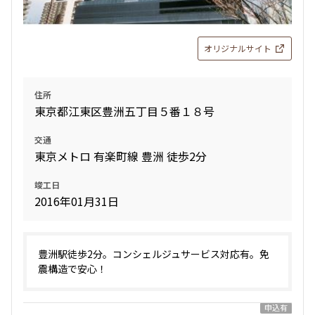
1.0ヶ月
1.0ヶ月
1LDK+WIC
31.11㎡
オリジナルサイト
三井の賃貸
ペット可
追加
お問合せ
住所
東京都江東区豊洲五丁目５番１８号
新着
賃料改定
交通
9階
９０１
東京メトロ 有楽町線 豊洲 徒歩2分
161,000円
竣工日
12,000円
2016年01月31日
1.0ヶ月
1.0ヶ月
1LDK+WIC
31.11㎡
豊洲駅徒歩2分。コンシェルジュサービス対応有。免
震構造で安心！
三井の賃貸
ペット可
追加
お問合せ
申込有