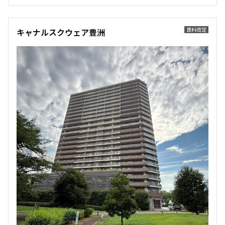
172,000円
12,000円
賃料改定
キャナルスクウェア豊洲
1.0ヶ月
1.0ヶ月
1DK
34.32㎡
三井の賃貸
当社限定物件
駅近
ペット可
追加
お問合せ
新着
賃料改定
3階
３２２
173,000円
12,000円
1.0ヶ月
1.0ヶ月
1DK
33.30㎡