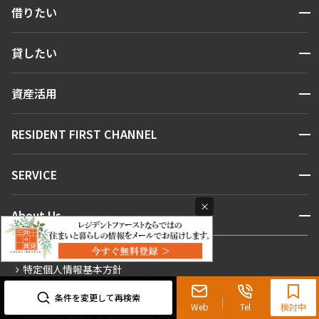
開閉
2LDK+SIC
60.65㎡
借りたい
1LDK+N
58.21㎡
三井の賃貸
駅近
ペット可
検索する
三井の賃貸
当社限定物件
専任物件
ペット可
タワー
開閉
貸したい
追加
お問合せ
人気エリアから探す
追加
お問合せ
賃貸運営
区から探す
開閉
資産活用
お問い合わせ
駅・沿線から探す
賃料改定
販売マンション
15階
１５２３
地図から探す
開閉
RESIDENT FIRST CHANNEL
お問い合わせ
14階
１４１３
キーワードから探す
325,000円
15,000円
NEWS
開閉
SERVICE
293,000円
新着情報から探す
7,000円
マンションレポート
1.0ヶ月
無
ニュースから探す
営業窓口
商店街のある暮らし
×
1.0ヶ月
1.0ヶ月
開閉
About Us
2LDK+SIC
69.13㎡
新着募集情報
会員ページ
住まいのコラム
2LDK
61.71㎡
三井の賃貸
当社限定物件
専任物件
駅近
ペット可
レジデントファーストについて
RESIDENT FIRST MEMBERS登録
RESIDENT FIRST MEMBERS登録
こだわりから探す
フリーレント
プライバシーステートメント
会社情報
三井の賃貸
ペット可
タワー
ご入居・提携サービス
0120-321-719
特定個人情報基本方針
こだわり一覧
追加
お問合せ
事業案内
個人情報の取り扱いについて
お部屋探しからご契約まで
追加
お問合せ
9:30~18:00（水曜定休）
プレミアムマンション
条件を変更して再検索
個人情報の開示等手続きについて
採用情報
よくあるご質問
Web
Tel
検討中
Cookieおよびアクセスログについて
新築