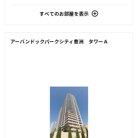
三井の賃貸
ペット可
タワー
1LDK
46.28㎡
すべてのお部屋を表示
追加
三井の賃貸
お問合せ
当社限定物件
専任物件
駅近
ペット可
追加
お問合せ
新着
賃料改定
礼金改定
アーバンドックパークシティ豊洲 タワーＡ
申込有
4階
４２０
5階
５０１
269,000円
7,000円
242,000円
15,000円
1.0ヶ月
1.0ヶ月
1.0ヶ月
1.0ヶ月
1LDK+S
58.21㎡
2LDK
53.77㎡
三井の賃貸
ペット可
タワー
三井の賃貸
当社限定物件
専任物件
駅近
ペット可
追加
お問合せ
追加
お問合せ
賃料改定