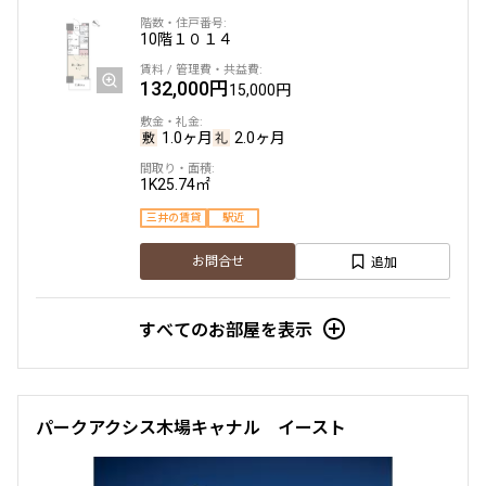
賃料改定
10階
１０１４
9階
９１３
132,000円
15,000円
163,000円
12,000円
1.0ヶ月
2.0ヶ月
1.0ヶ月
1.0ヶ月
1K
25.74㎡
三井の賃貸
駅近
1LDK+SIC
34.41㎡
三井の賃貸
ペット可
追加
お問合せ
追加
お問合せ
すべてのお部屋を表示
パークアクシス木場キャナル イースト