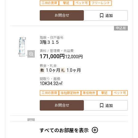
三井の賃貸
駅近
ペット可
フリーレント
追加
お問合せ
申込有
3階
３１５
171,000円
12,000円
1.0ヶ月
1.0ヶ月
1DK
34.32㎡
三井の賃貸
当社限定物件
専任物件
駅近
ペット可
追加
お問合せ
すべてのお部屋を表示
4階
４１５