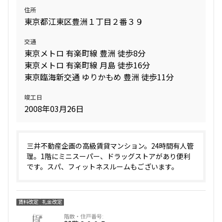
住所
1.0ヶ月
無
東京都江東区豊洲１丁目２番３９
新着
賃料改定
1DK+SIC
36.15㎡
交通
4階
４１０
三井の賃貸
駅近
ペット可
フリーレント
東京メトロ 有楽町線 豊洲 徒歩8分
東京メトロ 有楽町線 月島 徒歩16分
215,000円
8,000円
追加
お問合せ
東京臨海新交通 ゆりかもめ 豊洲 徒歩11分
1.0ヶ月
1.0ヶ月
竣工日
2008年03月26日
1LDK+Wic
50.56㎡
6階
６１４
三井の賃貸
タワー
196,000円
12,000円
追加
三井不動産企画の高級賃貸マンション。24時間有人管
お問合せ
理。1階にミニスーパー、ドラッグストアがあり便利
1.0ヶ月
無
です。スパ、フィットネスルームもございます。
1DK+SIC
36.15㎡
4階
４０５
三井の賃貸
駅近
ペット可
フリーレント
賃料改定
礼金改定
230,000円
8,000円
追加
お問合せ