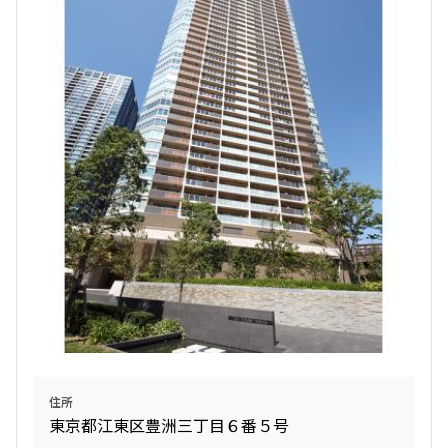
1.0ヶ月
無
三井の賃貸
ペット可
タワー
1DK+SIC
36.63㎡
追加
お問合せ
三井の賃貸
駅近
ペット可
フリーレント
追加
お問合せ
新着
賃料改定
6階
６１４
礼金改定
255,000円
6,000円
14階
１４０８
1.0ヶ月
1.0ヶ月
203,000円
12,000円
1LDK
53.13㎡
1.0ヶ月
無
三井の賃貸
当社限定物件
専任物件
ペット可
タワー
1LDK+SIC
35.73㎡
追加
お問合せ
三井の賃貸
当社限定物件
駅近
ペット可
住所
追加
東京都江東区豊洲三丁目６番５号
お問合せ