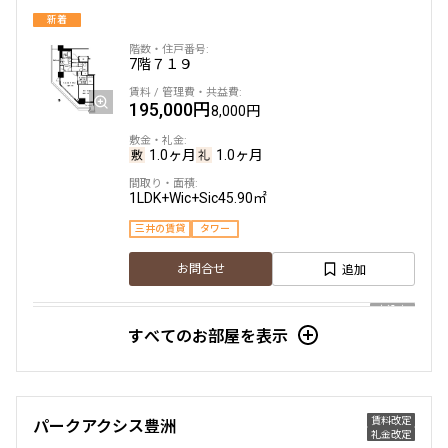
186,000円
12,000円
新着
1.0ヶ月
1.0ヶ月
7階
７１９
1DK
33.30㎡
195,000円
8,000円
三井の賃貸
当社限定物件
専任物件
駅近
ペット可
1.0ヶ月
1.0ヶ月
追加
お問合せ
1LDK+Wic+Sic
45.90㎡
三井の賃貸
タワー
9階
９１４
追加
お問合せ
190,000円
12,000円
申込有
新着
すべてのお部屋を表示
1.0ヶ月
無
4階
４０２
1DK+SIC
36.15㎡
206,000円
三井の賃貸
駅近
ペット可
フリーレント
8,000円
賃料改定
パークアクシス豊洲
礼金改定