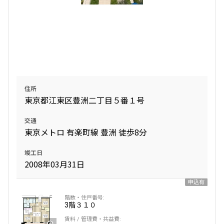
2階
２０２
18階
１８０６
280,000円
7,000円
248,000円
12,000円
1.0ヶ月
無
1.0ヶ月
無
2LDK
61.72㎡
1LDK+SIC
48.04㎡
住所
三井の賃貸
ペット可
タワー
東京都江東区豊洲二丁目５番１号
三井の賃貸
駅近
ペット可
追加
お問合せ
交通
追加
お問合せ
東京メトロ 有楽町線 豊洲 徒歩8分
賃料改定
竣工日
2008年03月31日
11階
１１２３
3階
３０２
申込有
253,000円
281,000円
12,000円
7,000円
3階
３１０
1.0ヶ月
1.0ヶ月
1.0ヶ月
1.0ヶ月