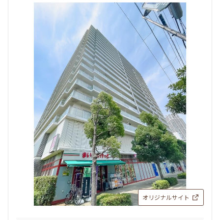
追加
お問合せ
1.0ヶ月
1.0ヶ月
2LDK
48.06㎡
三井の賃貸
タワー
17階
１７１０
追加
お問合せ
190,000円
12,000円
1.0ヶ月
1.0ヶ月
新着
賃料改定
1DK
34.32㎡
9階
９０９
三井の賃貸
当社限定物件
専任物件
駅近
ペット可
211,000円
8,000円
追加
お問合せ
1.0ヶ月
1.0ヶ月
2LDK
48.06㎡
18階
１８１２
三井の賃貸
タワー
オリジナルサイト
195,000円
12,000円
追加
お問合せ