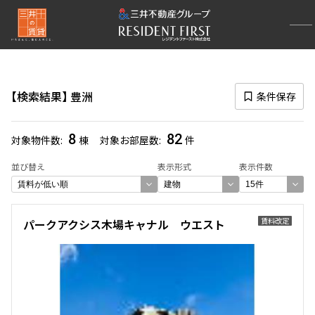
再検索ナビゲーション
路線図一覧
検索結果
豊洲
条件保存
選択中の路線
有楽町線
(400)
8
82
対象物件数
棟
対象お部屋数
件
一覧から選び直す
並び替え
表示形式
表示件数
選択中の駅
賃料改定
パークアクシス木場キャナル ウエスト
豊洲
(82)
一覧から選び直す
選び方を変更する