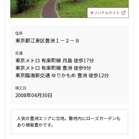
三井の賃貸
当社限定物件
専任物件
駅近
ペット可
オリジナルサイト
追加
お問合せ
住所
東京都江東区豊洲１－２－８
15階
１５０８
交通
180,000円
10,000円
東京メトロ 有楽町線 月島 徒歩17分
東京メトロ 有楽町線 豊洲 徒歩9分
1.0ヶ月
無
東京臨海新交通 ゆりかもめ 豊洲 徒歩12分
1K
29.47㎡
竣工日
三井の賃貸
駅近
ペット可
2008年04月30日
追加
お問合せ
人気の豊洲エリアに立地。敷地内にローズガーデンも
あり植栽豊かです。
18階
１８１３