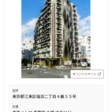
検索対象お部屋数
82
件
お部屋を再検索
検索結果の絞り込み
賃料
オリジナルサイト
〜
管理費/共益費含む
住所
礼金なし
東京都江東区塩浜二丁目４番３５号
敷金なし
礼金１ヶ月以下
交通
フリーレント付き