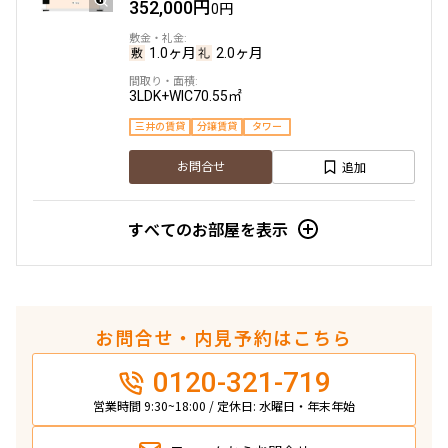
352,000円
0円
1LDK
46.28㎡
2LDK
61.72㎡
三井の賃貸
当社限定物件
専任物件
駅近
ペット可
三井の賃貸
1.0ヶ月
ペット可
2.0ヶ月
タワー
追加
お問合せ
追加
お問合せ
3LDK+WIC
70.55㎡
三井の賃貸
分譲賃貸
タワー
礼金改定
追加
お問合せ
8階
８１９
12階
１２２３
284,000円
すべてのお部屋を表示
7,000円
260,000円
12,000円
1.0ヶ月
1.0ヶ月
1.0ヶ月
無
1LDK+N
58.21㎡
1LDK
46.28㎡
お問合せ・内見予約はこちら
三井の賃貸
当社限定物件
専任物件
ペット可
タワー
三井の賃貸
当社限定物件
駅近
ペット可
0120-321-719
追加
お問合せ
追加
お問合せ
営業時間 9:30~18:00 / 定休日: 水曜日・年末年始
賃料改定