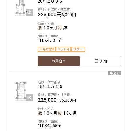
20階
２００５
1.0ヶ月
1.0ヶ月
223,000円
6,000円
1LDK+Wic+Sic
55.53㎡
2階
２２１
1.0ヶ月
無
三井の賃貸
タワー
198,000円
12,000円
追加
お問合せ
1LDK
47.31㎡
1.0ヶ月
1.0ヶ月
三井の賃貸
ペット可
タワー
申込有
新着
賃料改定
1LDK+SIC
35.98㎡
追加
お問合せ
9階
９１３
三井の賃貸
当社限定物件
駅近
ペット可
申込有
追加
お問合せ
235,000円
8,000円
15階
１５１６
1.0ヶ月
1.0ヶ月
礼金改定
225,000円
5,000円
1LDK+DEN+Wic
55.53㎡
5階
５０３
1.0ヶ月
1.0ヶ月
三井の賃貸
タワー
200,000円
12,000円
1LDK
44.55㎡
追加
お問合せ