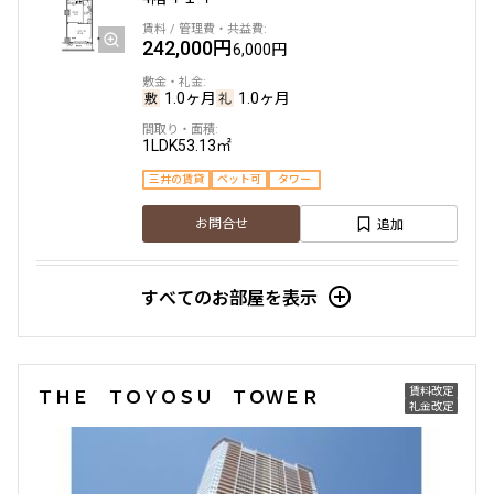
1.0ヶ月
1.0ヶ月
242,000円
6,000円
2LDK+Wic+Sic
77.13㎡
13階
１３２９
1.0ヶ月
1.0ヶ月
三井の賃貸
タワー
200,000円
12,000円
追加
お問合せ
1LDK
53.13㎡
1.0ヶ月
無
三井の賃貸
ペット可
タワー
1DK+SIC
36.63㎡
追加
お問合せ
三井の賃貸
駅近
ペット可
フリーレント
賃料改定
すべてのお部屋を表示
追加
お問合せ
14階
１４０１
252,000円
6,000円
賃料改定
ＴＨＥ ＴＯＹＯＳＵ ＴＯＷＥＲ
12階
１２２９
礼金改定
1.0ヶ月
1.0ヶ月
200,000円
12,000円
1LDK
53.13㎡