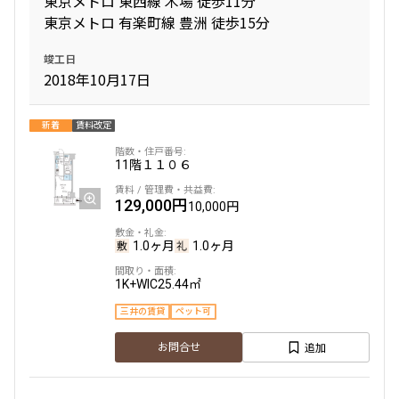
東京メトロ 東西線 木場 徒歩11分
東京メトロ 有楽町線 豊洲 徒歩15分
間取り
竣工日
2018年10月17日
1R〜1K
1DK〜1LDK
2LDK
3LDK
4LDK〜
新着
賃料改定
11階
１１０６
専有面積
129,000円
10,000円
〜
1.0ヶ月
1.0ヶ月
築年数
1K+WIC
25.44㎡
三井の賃貸
ペット可
指定なし
新築
1年以内
3年以内
追加
お問合せ
5年以内
10年以内
15年以内
20年以内
25年以内
30年以内