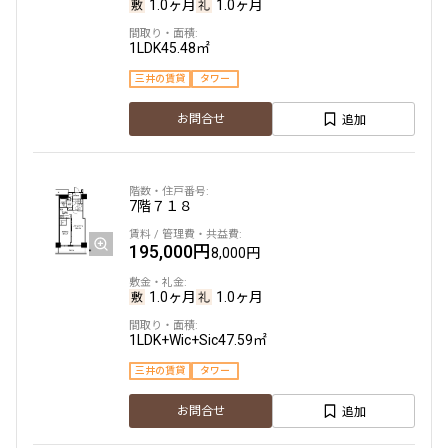
1.0ヶ月
1.0ヶ月
追加
お問合せ
1LDK
45.48㎡
三井の賃貸
タワー
16階
１６０８
追加
お問合せ
185,000円
10,000円
1.0ヶ月
無
7階
７１８
1K
29.47㎡
195,000円
8,000円
三井の賃貸
駅近
ペット可
フリーレント
1.0ヶ月
1.0ヶ月
追加
お問合せ
1LDK+Wic+Sic
47.59㎡
三井の賃貸
タワー
7階
７２１
追加
お問合せ