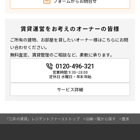
フォームから
お問合せ
14階
１４０９
6階
６０２
317,000円
284,000円
15,000円
7,000円
賃貸運営をお考えのオーナーの皆様
1.0ヶ月
1.0ヶ月
ご所有の建物、お部屋を貸したいオーナー様はこちらにお問
1.0ヶ月
1.0ヶ月
い合わせください。
2LDK+SIC
60.65㎡
2LDK
61.72㎡
無料査定、賃貸管理のご相談など、柔軟に承ります。
三井の賃貸
当社限定物件
専任物件
駅近
ペット可
三井の賃貸
ペット可
タワー
0120-496-321
営業時間 9:30~18:00
追加
お問合せ
追加
お問合せ
定休日 水曜日・年末年始
サービス詳細
新着
賃料改定
4階
４１８
19階
１９１９
320,000円
15,000円
「三井の賃貸」レジデントファーストトップ
沿線一覧から探す
豊洲
289,000円
7,000円
1.0ヶ月
無
1.0ヶ月
1.0ヶ月