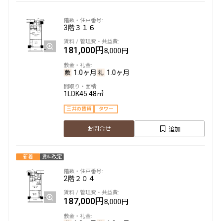
180,000円
12,000円
3階
３１６
1.0ヶ月
無
181,000円
8,000円
1DK
34.32㎡
三井の賃貸
駅近
ペット可
フリーレント
1.0ヶ月
1.0ヶ月
追加
お問合せ
1LDK
45.48㎡
三井の賃貸
タワー
追加
お問合せ
19階
１９０７
185,000円
10,000円
新着
賃料改定
1.0ヶ月
無
2階
２０４
1K
29.47㎡
187,000円
8,000円
三井の賃貸
駅近
ペット可