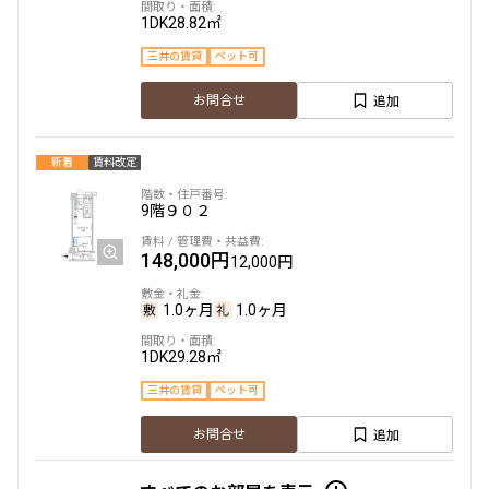
1DK
28.82㎡
三井の賃貸
ペット可
より詳細な絞り込み
追加
お問合せ
建物施設やお部屋の設備、方位、階数などの絞り込みが
できます
新着
賃料改定
設定する
9階
９０２
148,000円
12,000円
1.0ヶ月
1.0ヶ月
検索対象お部屋数
82
件
1DK
29.28㎡
三井の賃貸
ペット可
お部屋を再検索
追加
お問合せ