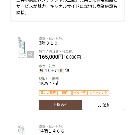
サービスが魅力。キャナルサイドに立地し商業施設も
隣接。
3階
３１０
165,000円
10,000円
1.0ヶ月
無
1K
29.47㎡
三井の賃貸
駅近
ペット可
フリーレント
追加
お問合せ
14階
１４０６