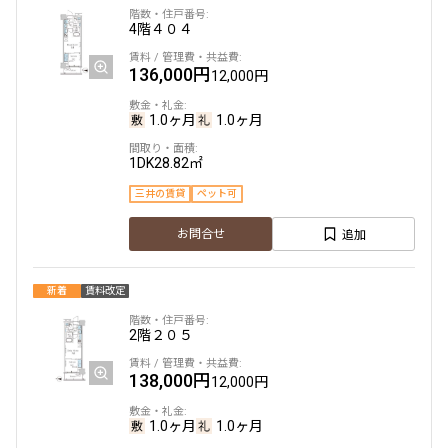
4階
４０４
駅から徒歩
136,000円
12,000円
指定なし
1分以内
3分以内
5分以内
1.0ヶ月
1.0ヶ月
10分以内
15分以内
1DK
28.82㎡
他条件
三井の賃貸
ペット可
追加
お問合せ
当社限定物件
専任物件
三井の賃貸物件
新着
賃料改定
申込無し物件のみ表示
ペット可・相談
2階
２０５
楽器可・相談
138,000円
12,000円
入居可能日
1.0ヶ月
1.0ヶ月