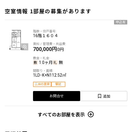
空室情報 1部屋の募集があります
申込有
16階
１６０４
700,000円
0円
1.0ヶ月
無
1LD･K+N
112.52㎡
三井の賃貸
駅近
追加
お問合せ
すべてのお部屋を表示