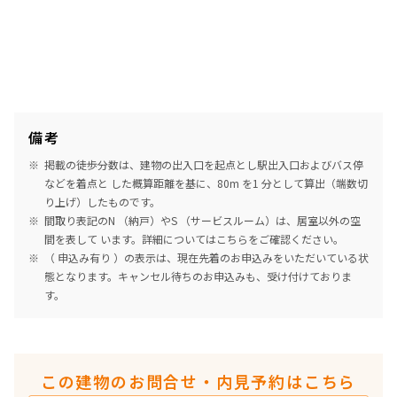
備考
掲載の徒歩分数は、建物の出入口を起点とし駅出入口およびバス停
などを着点と した概算距離を基に、80m を1 分として算出（端数切
り上げ）したものです。
間取り表記のN （納戸）やS （サービスルーム）は、居室以外の空
間を表して います。詳細については
こちら
をご確認ください。
（ 申込み有り ）の表示は、現在先着のお申込みをいただいている状
態となります。キャンセル待ちのお申込みも、受け付けておりま
す。
この建物のお問合せ・内見予約はこちら