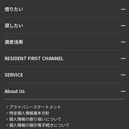
開閉
借りたい
検索する
開閉
貸したい
人気エリアから探す
賃貸運営
区から探す
開閉
資産活用
お問い合わせ
駅・沿線から探す
販売マンション
地図から探す
開閉
RESIDENT FIRST CHANNEL
お問い合わせ
キーワードから探す
NEWS
開閉
SERVICE
新着情報から探す
マンションレポート
ニュースから探す
営業窓口
商店街のある暮らし
開閉
About Us
新着募集情報
会員ページ
住まいのコラム
レジデントファーストについて
RESIDENT FIRST MEMBERS登録
RESIDENT FIRST MEMBERS登録
こだわりから探す
プライバシーステートメント
会社情報
ご入居・提携サービス
特定個人情報基本方針
こだわり一覧
事業案内
個人情報の取り扱いについて
お部屋探しからご契約まで
プレミアムマンション
個人情報の開示等手続きについて
採用情報
よくあるご質問