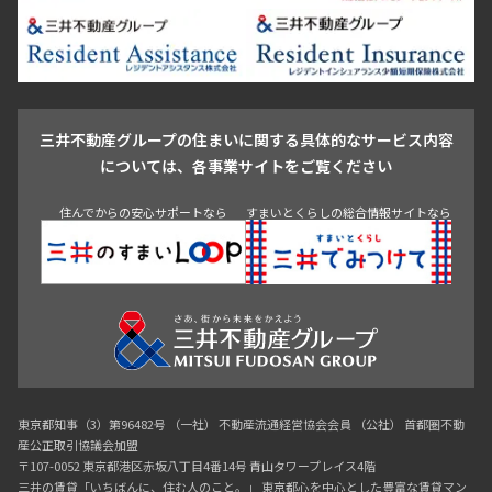
新宿・代々木
目白・高田馬場・早稲田
中野・荻窪
葛飾区
江戸川区
池尻大橋・三軒茶屋
祐天寺・学芸大学・自由が丘
駒沢・用賀・二子玉川
成城・砧
池袋・板橋・王子
戸越・大井・蒲田
三井不動産グループの住まいに関する具体的なサービス内容
青山
渋谷
東京・大手町
新宿
品川
目黒・中目黒
については、各事業サイトをご覧ください
神田・御茶ノ水・秋葉原
初台・幡ヶ谷・笹塚
住んでからの安心サポートなら
すまいとくらしの総合情報サイトなら
東京都知事（3）第96482号 （一社） 不動産流通経営協会会員 （公社） 首都圏不動
産公正取引協議会加盟
〒107-0052 東京都港区赤坂八丁目4番14号 青山タワープレイス4階
三井の賃貸「いちばんに、住む人のこと。」 東京都心を中心とした豊富な賃貸マン