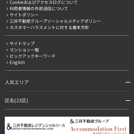
Cookieおよびアクセスログについて
新築
ニュースリリース
社宅紹介
利用者情報の外部送信について
当社限定（港区・渋谷区）
サイトポリシー
お問い合わせ
【仲介会社様向け】当社仲介事業部取り扱い物件入居申込
三井不動産グループソーシャルメディアポリシー
当社限定（港区・渋谷区以外）
カスタマーハラスメントに対する基本方針
三井不動産企画
分譲賃貸
サイトマップ
賃料改定
マンション一覧
ピックアックキーワード
フリーレント
English
ペット可
コンシェルジュ付き
人気エリア
開閉
ブランドマンション
赤坂・六本木
広尾・麻布・麻布十番
虎ノ門・麻布台
区名(23区)
開閉
青山・表参道・原宿
白金・目黒
高輪・五反田・大崎
恵比寿・代官山・中目黒
渋谷・松濤・代々木上原
番町・四谷・九段
港区
渋谷区
中央区
新宿区
文京区
千代田区
目黒区
日本橋・銀座
市ヶ谷・神楽坂・飯田橋
三田・芝・浜松町
品川区
世田谷区
大田区
江東区
台東区
墨田区
中野区
芝浦・汐留・品川
月島・勝どき・豊洲
本郷・春日・小石川
豊島区
杉並区
板橋区
北区
練馬区
荒川区
足立区